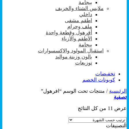
بيجامة
ملابس الشتاء والخريف
داخلي
اطقم مشفى
ملف وحرام
أفرهول وقطعة واحدة
الأطقم والأزياء
بيجامة
استقبال المولود والاكسسوارات
بالون وزينة مواليد
توزيعات
تخفيضات
كوبونات الخصم
الرئيسية
/
منتجات تحت الوسم “افرهول”
تصفية
تم
عرض ⁦11⁩ من كل النتائج
الفرز
حسب
التصنيفات
الشهرة