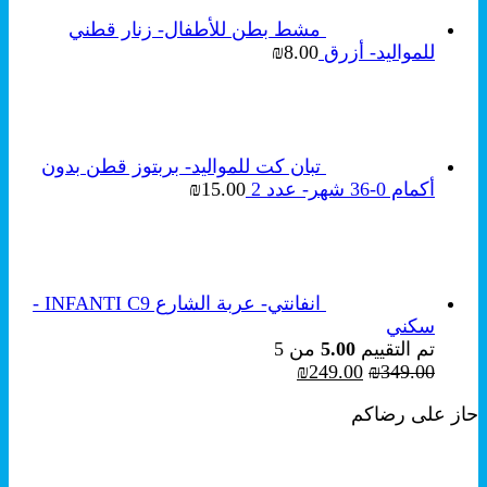
مشط بطن للأطفال- زنار قطني
للمواليد- أزرق
8.00
₪
تبان كت للمواليد- بربتوز قطن بدون
أكمام 0-36 شهر- عدد 2
15.00
₪
انفانتي- عربة الشارع INFANTI C9 -
سكني
تم التقييم
5.00
من 5
السعر
السعر
₪
249.00
₪
349.00
الأصلي
الحالي
حاز على رضاكم
هو:
هو:
₪249.00.
₪349.00.