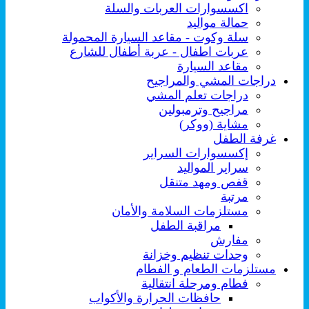
اكسسوارات العربات والسلة
حمالة مواليد
سلة وكوت - مقاعد السيارة المحمولة
عربات اطفال - عربة أطفال للشارع
مقاعد السيارة
دراجات المشي والمراجيح
دراجات تعلم المشي
مراجيح وترمبولين
مشاية (ووكر)
غرفة الطفل
إكسسوارات السراير
سراير المواليد
قفص ومهد متنقل
مرتبة
مستلزمات السلامة والأمان
مراقبة الطفل
مفارش
وحدات تنظيم وخزانة
مستلزمات الطعام و الفطام
فطام ومرحلة انتقالية
حافظات الحرارة والأكواب