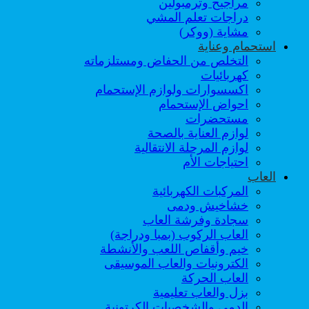
مراجيح وترمبولين
دراجات تعلم المشي
مشاية (ووكر)
استحمام وعناية
التخلص من الحفاض ومستلزماته
كهربائيات
اكسسوارات ولوازم الإستحمام
احواض الإستحمام
مستحضرات
لوازم العناية بالصحة
لوازم المرحلة الانتقالية
احتياجات الأم
العاب
المركبات الكهربائية
خشاخيش ودمى
سجادة وفرشة العاب
العاب الركوب (بمبا ودراجة)
خيم وأقفاص اللعب والأنشطة
الكترونيات والعاب الموسيقى
العاب الحركة
بزل والعاب تعليمية
الدمى والشخصيات الكرتونية