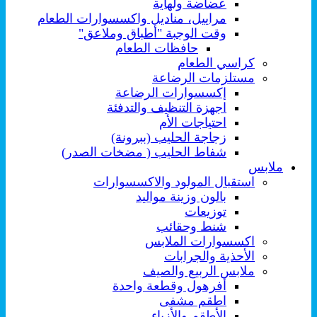
عضاضة ولهاية
مراييل، مناديل واكسسوارات الطعام
وقت الوجبة "أطباق وملاعق"
حافظات الطعام
كراسي الطعام
مستلزمات الرضاعة
إكسسوارات الرضاعة
اجهزة التنظيف والتدفئة
احتياجات الأم
زجاجة الحليب (ببرونة)
شفاط الحليب ( مضخات الصدر)
ملابس
استقبال المولود والاكسسوارات
بالون وزينة مواليد
توزيعات
شنط وحقائب
اكسسوارات الملابس
الأحذية والجرابات
ملابس الربيع والصيف
أفرهول وقطعة واحدة
اطقم مشفى
الأطقم والأزياء