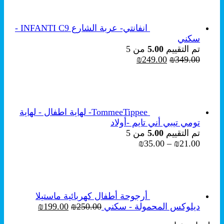
انفانتي- عربة الشارع INFANTI C9 -
سكني
تم التقييم
5.00
من 5
السعر
السعر
₪
249.00
₪
349.00
الأصلي
الحالي
هو:
هو:
₪249.00.
₪349.00.
TommeeTippee- لهاية اطفال - لهاية
تومي تيبي أني تايم -أولاد
تم التقييم
5.00
من 5
نطاق
₪
35.00
–
₪
21.00
السعر:
من
خلال
أرجوحة أطفال كهربائية ماستيلا
السعر
السعر
ديلوكس المحمولة - سكني
250.00
₪
199.00
₪
الأصلي
الحالي