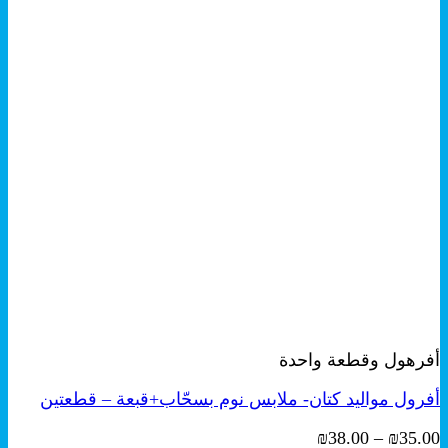
على
صفحة
المنتج
+
هناك
معاينة سريعة
العديد
أفرهول وقطعة واحدة
من
الأشكال
أفرول مواليد كتان- ملابس نوم بسحّاب+قبعة – قطعتين
المختلفة
لهذا
نطاق
₪
38.00
–
₪
35.00
المنتج.