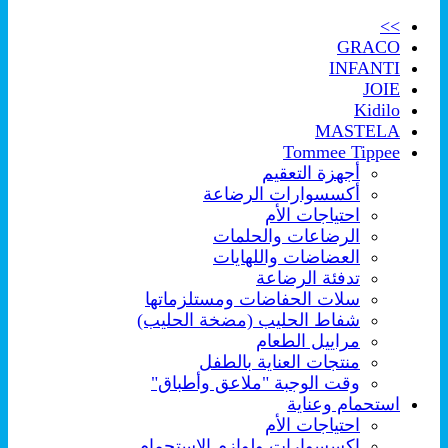
>>
GRACO
INFANTI
JOIE
Kidilo
MASTELA
Tommee Tippee
أجهزة التعقيم
أكسسوارات الرضاعة
احتياجات الأم
الرضاعات والحلمات
العضاضات واللهايات
تدفئة الرضاعة
سلات الحفاضات ومستلزماتها
شفاط الحليب (مضخة الحليب)
مراييل الطعام
منتجات العناية بالطفل
وقت الوجبة "ملاعق وأطباق"
استحمام وعناية
احتياجات الأم
اكسسوارات ولوازم الإستحمام