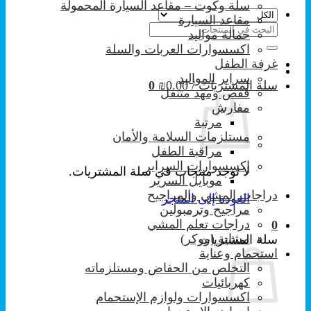
سلة وكوت – مقاعد السيارة المحمولة
مقاعد السيارة
البحث
حمالة مواليد
عن:
اكسسوارات العربات والسلة
غرفة الطفل
سراير المواليد
سلة المشتريات /
0.00
₪
0
قفص ومهد متنقل
مفارش
مرتبة
مستلزمات السلامة والأمان
مراقبة الطفل
إكسسوارات السراير
لا توجد منتجات في سلة المشتريات.
موبايل السرير
دراجات المشي والمراجيح
العودة إلى المتجر
مراجيح وترمبولين
دراجات تعلم المشي
0
مشاية (ووكر)
سلة المشتريات
استحمام وعناية
التخلص من الحفاض ومستلزماته
كهربائيات
اكسسوارات ولوازم الإستحمام