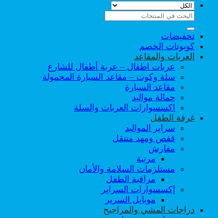
البحث
عن:
تخفيضات
كوبونات الخصم
العربات والمقاعد
عربات اطفال – عربة أطفال للشارع
سلة وكوت – مقاعد السيارة المحمولة
مقاعد السيارة
حمالة مواليد
اكسسوارات العربات والسلة
غرفة الطفل
سراير المواليد
قفص ومهد متنقل
مفارش
مرتبة
مستلزمات السلامة والأمان
مراقبة الطفل
إكسسوارات السراير
موبايل السرير
دراجات المشي والمراجيح