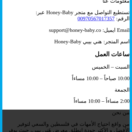
معلومات عنا
هو:
هو:
₪199.00.
₪250.00.
تستطيع التواصل مع متجر Honey-Baby عبر:
الرقم:
00970567017357
Email ايميل: support@honey-baby.co
اسم المتجر: هني بيبي Honey-Baby
ساعات العمل
السبت – الخميس
10:00 صباحاً – 10:00 مساءاً
الجمعة
2:00 مساءاً – 10:00 مساءاً
من نحن
من واقع احتياج الأمهات في فلسطين والسعي لتوفير
الأفضل و الأكثر جودة انطلق معرض هَني بيبي، حيث يوفر