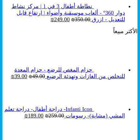
نطاطة أطفال 3 في 1 | مركز نشاط
دوار 360° - ألعاب موسيقية وأضواء | ارتفاع قابل
السعر
السعر
للتعديل - ازرق
350.00
₪
249.00
₪
الأصلي
الحالي
الأكثر مبيعاً
هو:
هو:
₪249.00.
₪350.00.
حزام المغص للرضع - حزام المعدة
السعر
السع
للتخلص من الغازات وتهدئة الرضيع
49.00
₪
39.00
₪
الأصلي
الحال
هو:
هو:
₪39.00.
₪49.00.
Infanti Icon- دراجة أطفال- دراجة تعلم
السعر
السعر
المشي (مشاية)- رسومات
259.00
₪
189.00
₪
الأصلي
الحالي
هو:
هو:
₪189.00.
₪259.00.