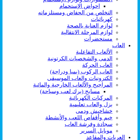
احواض الإستحمام
التخلص من الحفاض ومستلزماته
كهربائيات
لوازم العناية بالصحة
لوازم المرحلة الانتقالية
مستحضرات
العاب
الألعاب التفاعلية
الدمى والشخصيات الكرتونية
العاب الحركة
العاب الركوب (بمبا ودراجة)
الكترونيات والعاب الموسيقى
المراجيح والألعاب الخارجية والمائية
مسابح (برك لعب وسباحة)
المركبات الكهربائية
بزل والعاب تعليمية
خشاخيش ودمى
خيم وأقفاص اللعب والأنشطة
سجادة وفرشة العاب
موبايل السرير
العربات والمقاعد