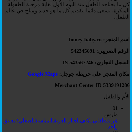
كل ما يحتاجه الطفل منذ اليوم الأول لغاية مرحلة الطفولة
المبكرة، نسعى دائما لتقديم كل ما هو جديد ومتاح في عالم
الطفل.
اسم المتجر: honey-baby.co
الرقم الضريبي: 542345691
السجل التجاري: IS-543567246
مكان المتجر على خريطة جوجل:
Google Maps
Merchant Center ID 5339191286
الأُم والطفل
01
مارس
عربة طفلي، كيف اختار العربة المناسبة لطفلي!
تعليق
على
واحد