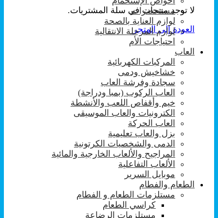
احواض الإستحمام
لا توجد منتجات في سلة المشتريات.
مستحضرات
لوازم العناية بالصحة
العودة إلى المتجر
لوازم المرحلة الانتقالية
احتياجات الأم
العاب
المركبات الكهربائية
خشاخيش ودمى
سجادة وفرشة العاب
العاب الركوب (بمبا ودراجة)
خيم وأقفاص اللعب والأنشطة
الكترونيات والعاب الموسيقى
العاب الحركة
بزل والعاب تعليمية
الدمى والشخصيات الكرتونية
المراجيح والألعاب الخارجية والمائية
الألعاب التفاعلية
موبايل السرير
الطعام والفطام
مستلزمات الطعام و الفطام
كراسي الطعام
مستلزمات الرضاعة