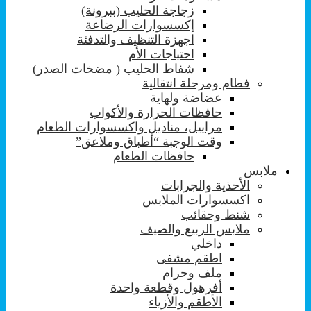
زجاجة الحليب (ببرونة)
إكسسوارات الرضاعة
اجهزة التنظيف والتدفئة
احتياجات الأم
شفاط الحليب ( مضخات الصدر)
فطام ومرحلة انتقالية
عضاضة ولهاية
حافظات الحرارة والأكواب
مراييل، مناديل واكسسوارات الطعام
وقت الوجبة “أطباق وملاعق”
حافظات الطعام
ملابس
الأحذية والجرابات
اكسسوارات الملابس
شنط وحقائب
ملابس الربيع والصيف
داخلي
اطقم مشفى
ملف وحرام
أفرهول وقطعة واحدة
الأطقم والأزياء