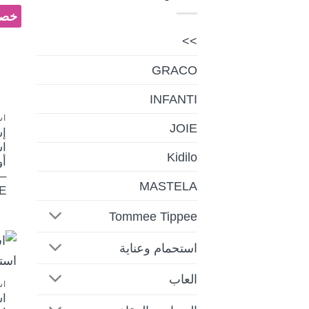
خصم 
>>
GRACO
INFANTI
اس
JOIE
إ
ا
Kidilo
أو
– 
MASTELA
E
Tommee Tippee
استحمام وعناية
العاب
اس
اس