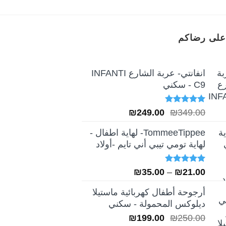
على رضاكم
انفانتي- عربة الشارع INFANTI
C9 - سكني
تم التقييم
السعر
السعر
₪
249.00
₪
349.00
5.00
من 5
الأصلي
الحالي
TommeeTippee- لهاية اطفال -
هو:
هو:
لهاية تومي تيبي أني تايم -أولاد
₪249.00.
₪349.00.
تم التقييم
نطاق
₪
35.00
–
₪
21.00
5.00
من 5
السعر:
أرجوحة أطفال كهربائية ماستيلا
من
ديلوكس المحمولة - سكني
السعر
السعر
₪
199.00
₪
250.00
خلال