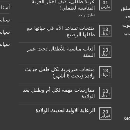
عربة طفلي، كيف اختار العربة
01
مارس
أسئلة
المناسبة لطفلي!
طلق
على
تعليق واحد
جه
سياسة
عربة
طفلي،
ولة
منتجات تساعد الأم في حياتها مع
كيف
13
سياس
اختار
يد
أبريل
طفلها الرضيع
العربة
المناسبة
لا
سياس
لطفلي!
توجد
ألعاب مناسبة للأطفال تحت عمر
13
تعليقات
أبريل
على
السنة
منتجات
لا
تساعد
توجد
الأم
منتجات ضرورية لكل طفل حديث
13
تعليقات
في
أبريل
على
ولادة (تحت 6 أشهر)
حياتها
ألعاب
مع
لا
مناسبة
طفلها
توجد
للأطفال
الرضيع
ممارسات مهمة لكل أم وطفل بعد
13
تعليقات
تحت
أبريل
على
الولادة
عمر
منتجات
السنة
لا
ضرورية
توجد
لكل
الرعاية الاولية لحديث الولادة
20
تعليقات
طفل
فبراير
على
حديث
لا
G
ممارسات
ولادة
توجد
مهمة
(تحت
تعليقات
لكل