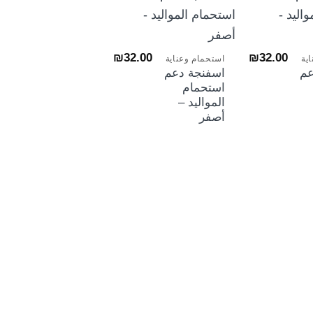
هرة
+
+
₪
32.00
₪
32.00
ية
استحمام وعناية
عم
اسفنجة دعم
استحمام
المواليد –
أصفر