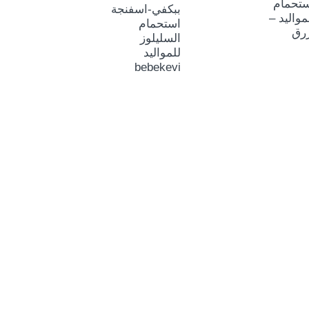
ستحمام
ببكفي-اسفنجة
مواليد –
استحمام
رق
السليلوز
للمواليد
bebekevi