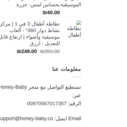
₪250.00.
₪350.00.
بحساس لمس- جزرة
₪
40.00
نطاطة أطفال 3 في 1 | مركز
نشاط دوار 360° - ألعاب
موسيقية وأضواء | ارتفاع قابل
للتعديل - ازرق
السعر
السعر
₪
249.00
₪
350.00
الأصلي
الحالي
هو:
هو:
معلومات عنا
₪249.00.
₪350.00.
تستطيع التواصل مع متجر oney-Baby
عبر:
الرقم:
00970567017357
Email ايميل: support@honey-baby.co