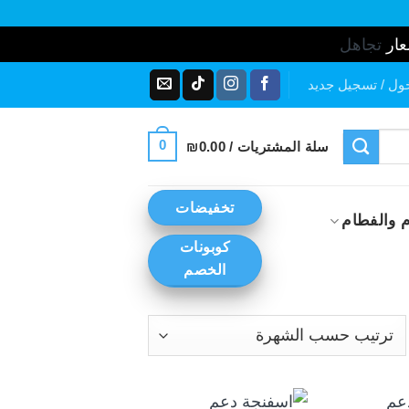
عار
تجاهل
ول / تسجيل جديد
0
سلة المشتريات /
0.00
₪
تخفيضات
 والفطام
كوبونات
الخصم
رز
ب