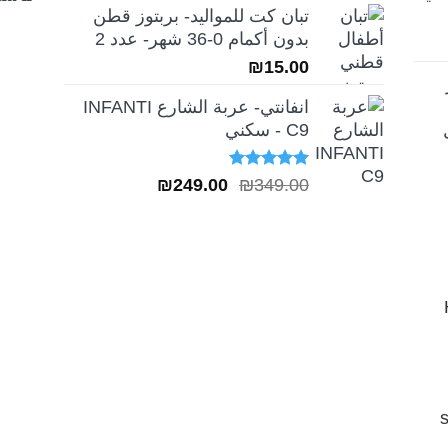
تبان كت للمواليد- بربتوز قطن
بدون أكمام 0-36 شهر- عدد 2
₪
15.00
انفانتي- عربة الشارع INFANTI
C9 - سكني
تم التقييم
السعر
السعر
₪
249.00
₪
349.00
5.00
من 5
الأصلي
الحالي
هو:
هو:
₪249.00.
₪349.00.
H