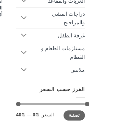
العربات والمقاعد
ا
ال
دراجات المشي
أز
والمراجيح
غرفة الطفل
مستلزمات الطعام و
الفطام
ملابس
الفرز حسب السعر
أدنى
أعلى
السعر:
₪0
—
₪40
تصفية
سعر
سعر