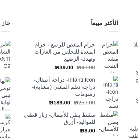
الأكثر مبيعاً
حاز 
ا
حزام المغص للرضع - حزام
المعدة للتخلص من الغازات
وتهدئة الرضيع
السعر
السعر
₪
39.00
₪
49.00
تيلا أورا ديلوكس 3
الأصلي
الحالي
Infanti Icon- دراجة أطفال-
هو:
هو:
دراجة تعلم المشي (مشاية)-
₪39.00.
₪49.00.
رسومات
تيلا أورا ديلوكس 3
السعر
السعر
₪
189.00
₪
259.00
الأصلي
الحالي
مشط بطن للأطفال- زنار قطني
هو:
هو:
للمواليد- أزرق
₪189.00.
₪259.00.
لية
₪
8.00
نية