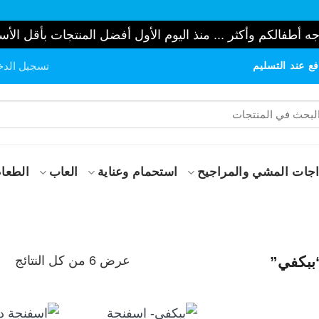
ه أطفالكم وأكثر ... منذ اليوم الأول أفضل المنتجات بأقل الأس
ع عند التسليم
تسجيل الدخ
حث
:
جات المشي والمراجيح
استحمام وعناية
العاب
الطعام
تم
عرض ⁦6⁩ من كل النتائج
ببكفي”
الف
حس