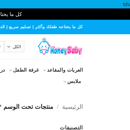
tds
كل ما يحتاج
خطي
كل ما يحتاجه طفلك وأكثر | تسليم سريع | الدف
لمحتوى
الب
عن
العربات والمقاعد
غرفة الطفل
درا
ملابس
الرئيسية
/
منتجات تحت الوسم “
التصنيفات