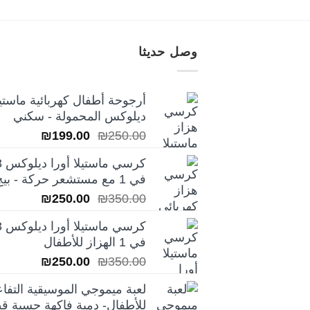
وصل حديثا
أرجوحة أطفال كهربائية ماستيل
ديلوكس المحمولة - سكني
السعر
السعر
₪
199.00
₪
250.00
الأصلي
الحالي
كرسي ماس
هو:
هو:
في 1 مع مستشعر حركة - بيج
₪199.00.
₪250.00.
السعر
السعر
₪
250.00
₪
350.00
الأصلي
الحالي
كرسي ماس
هو:
هو:
في 1 الهزاز للأطفال
₪250.00.
₪350.00.
السعر
السعر
₪
250.00
₪
350.00
الأصلي
الحالي
لعبة ميموجي الموسيقية التفاع
هو:
هو:
للأطفال- دمية فاكهة حسية قط