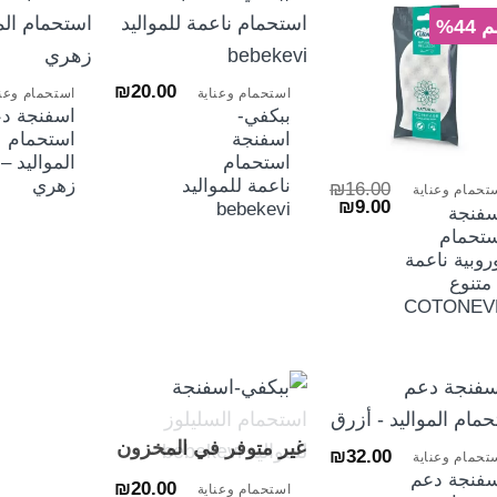
الش
44%
+
₪
20.00
استحمام وعناية
استحمام وعنا
ببكفي-
اسفنجة د
اسفنجة
استحمام
+
استحمام
المواليد –
ناعمة للمواليد
زهري
₪
16.00
تحمام وعناية
السعر
السعر
₪
9.00
bebekevi
سفنجة
الأصلي
الحالي
ستحمام
هو:
هو:
₪9.00.
₪16.00.
روبية ناعمة
متنوع
COTONEV
+
+
غير متوفر في المخزون
₪
32.00
تحمام وعناية
فنجة دعم
₪
20.00
استحمام وعناية