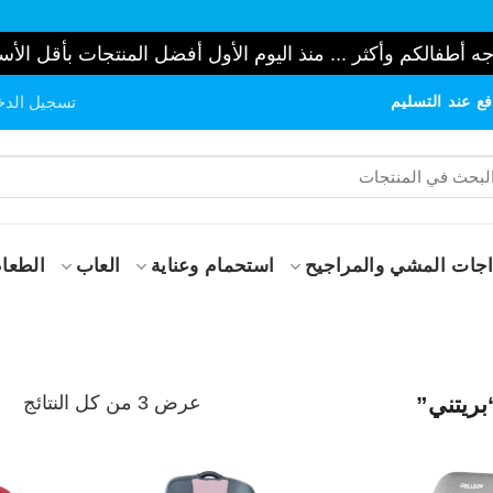
ه أطفالكم وأكثر ... منذ اليوم الأول أفضل المنتجات بأقل الأس
ع عند التسليم
تسجيل الدخ
حث
:
جات المشي والمراجيح
استحمام وعناية
العاب
الطعام
تم
عرض ⁦3⁩ من كل النتائج
ريتني”
الف
حس