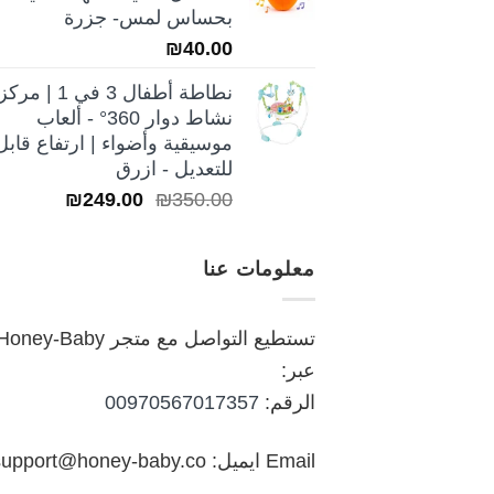
₪250.00.
₪350.00.
بحساس لمس- جزرة
₪
40.00
نطاطة أطفال 3 في 1 | مركز
نشاط دوار 360° - ألعاب
موسيقية وأضواء | ارتفاع قابل
للتعديل - ازرق
السعر
السعر
₪
249.00
₪
350.00
الأصلي
الحالي
هو:
هو:
معلومات عنا
₪249.00.
₪350.00.
تستطيع التواصل مع متجر oney-Baby
عبر:
الرقم:
00970567017357
Email ايميل: support@honey-baby.co