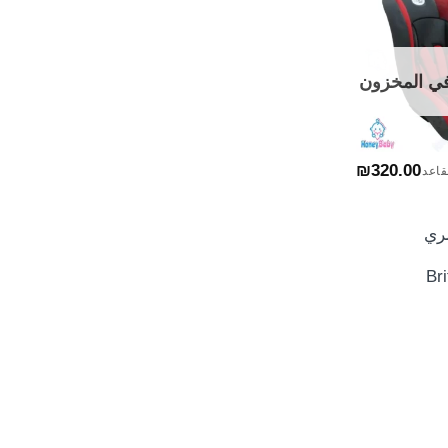
هرة
في المخزون
+
₪
320.00
قاعد
ري
Br