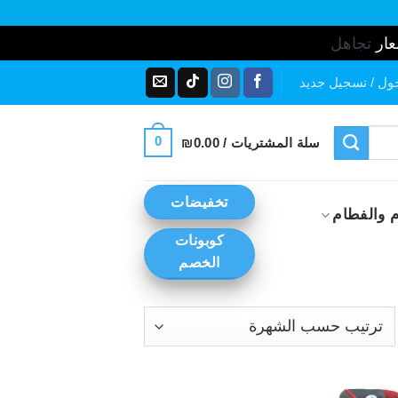
عار
تجاهل
ول / تسجيل جديد
0
سلة المشتريات /
0.00
₪
تخفيضات
 والفطام
كوبونات
الخصم
رز
ب