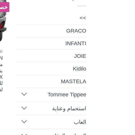
خصم 
>>
GRACO
INFANTI
ال
JOIE
مق
Kidilo
بت
X
MASTELA
لغا
Tommee Tippee
استحمام وعناية
العاب