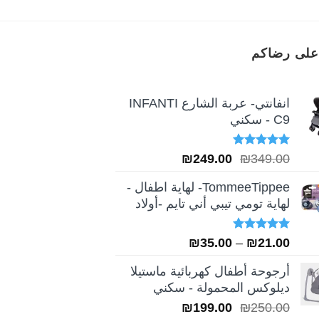
على رضاكم
انفانتي- عربة الشارع INFANTI
C9 - سكني
تم التقييم
السعر
السعر
₪
249.00
₪
349.00
5.00
من 5
الأصلي
الحالي
TommeeTippee- لهاية اطفال -
هو:
هو:
لهاية تومي تيبي أني تايم -أولاد
₪249.00.
₪349.00.
تم التقييم
نطاق
₪
35.00
–
₪
21.00
5.00
من 5
السعر:
أرجوحة أطفال كهربائية ماستيلا
من
ديلوكس المحمولة - سكني
السعر
السعر
₪
199.00
₪
250.00
خلال