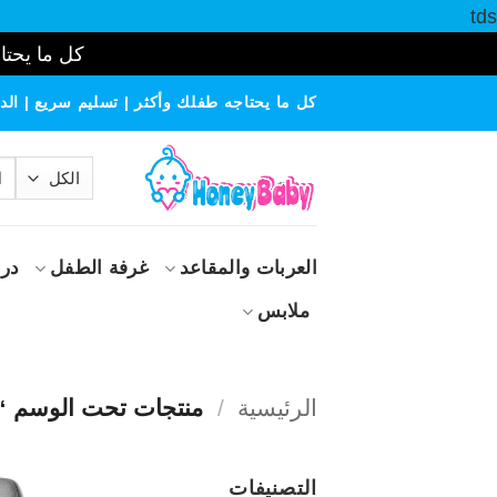
tds
كل ما يحتاج
خطي
كل ما يحتاجه طفلك وأكثر | تسليم سريع | الدف
لمحتوى
الب
عن
العربات والمقاعد
غرفة الطفل
درا
ملابس
الرئيسية
/
منتجات تحت الوسم “ب
التصنيفات