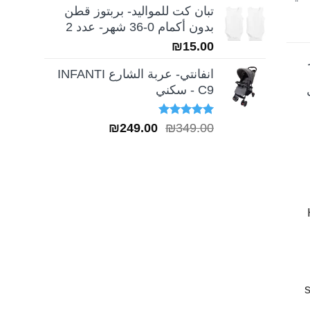
تبان كت للمواليد- بربتوز قطن
بدون أكمام 0-36 شهر- عدد 2
₪
15.00
انفانتي- عربة الشارع INFANTI
C9 - سكني
تم التقييم
السعر
السعر
₪
249.00
₪
349.00
5.00
من 5
الأصلي
الحالي
هو:
هو:
₪249.00.
₪349.00.
H