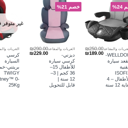
الش
24%
خصم 21%
غير متوفر 
+
+
₪
290.00
₪
250.00
عربات والمقاعد
العربات والمقاعد
العربات والم
السعر
السعر
السعر
السعر
₪
229.00
₪
189.00
WELLDON-
ديزني-
كرسي
الأصلي
الحالي
الأصلي
الحالي
عد سيارة
كرسي سيارة
السيارة
هو:
هو:
هو:
هو:
₪229.00.
₪290.00.
₪189.00.
₪250.00.
قنية
للأطفال 15–
بريتني-خم
ISOFI
36 كجم | 3–
TWIGY
للأطفال – 4
12 سنة |
itney™ 0-
ية 12 سنة
قابل للتحويل
25Kg