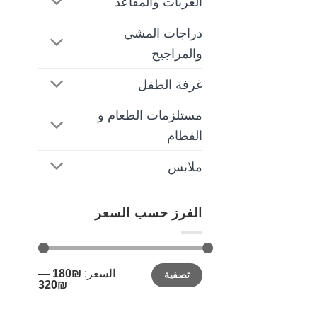
العربات والمقاعد
دراجات المشي
والمراجيح
غرفة الطفل
مستلزمات الطعام و
الفطام
ملابس
الفرز حسب السعر
أدنى
أعلى
السعر:
₪180
—
تصفية
سعر
سعر
₪320