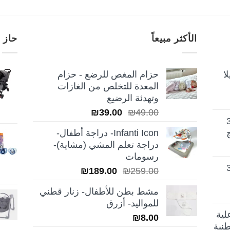
الأكثر مبيعاً
حاز 
ا
حزام المغص للرضع - حزام
المعدة للتخلص من الغازات
وتهدئة الرضيع
السعر
السعر
₪
39.00
₪
49.00
تيلا أورا ديلوكس 3
الأصلي
الحالي
Infanti Icon- دراجة أطفال-
هو:
هو:
دراجة تعلم المشي (مشاية)-
₪39.00.
₪49.00.
رسومات
تيلا أورا ديلوكس 3
السعر
السعر
₪
189.00
₪
259.00
الأصلي
الحالي
مشط بطن للأطفال- زنار قطني
هو:
هو:
للمواليد- أزرق
₪189.00.
₪259.00.
لية
₪
8.00
نية