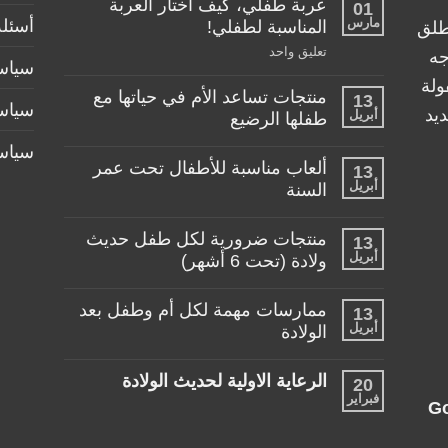
عربة طفلي، كيف اختار العربة
01
مارس
أسئلة
المناسبة لطفلي!
طلق
على
تعليق واحد
جه
سياسة
عربة
طفلي،
ولة
منتجات تساعد الأم في حياتها مع
كيف
13
سياس
اختار
يد
أبريل
طفلها الرضيع
العربة
المناسبة
لا
سياس
لطفلي!
توجد
ألعاب مناسبة للأطفال تحت عمر
13
تعليقات
أبريل
على
السنة
منتجات
لا
تساعد
توجد
الأم
منتجات ضرورية لكل طفل حديث
13
تعليقات
في
أبريل
على
ولادة (تحت 6 أشهر)
حياتها
ألعاب
مع
لا
مناسبة
طفلها
توجد
للأطفال
الرضيع
ممارسات مهمة لكل أم وطفل بعد
13
تعليقات
تحت
أبريل
على
الولادة
عمر
منتجات
السنة
لا
ضرورية
توجد
لكل
الرعاية الاولية لحديث الولادة
20
تعليقات
طفل
فبراير
على
حديث
لا
G
ممارسات
ولادة
توجد
مهمة
(تحت
تعليقات
لكل