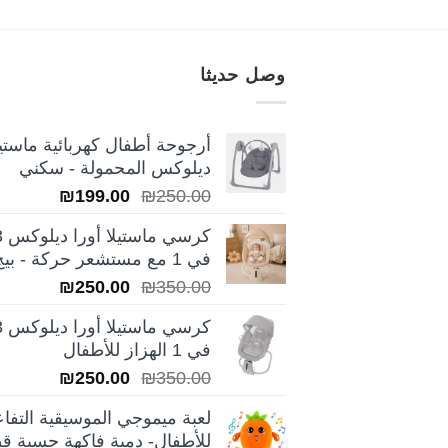
وصل حديثا
أرجوحة أطفال كهربائية ماستيل
ديلوكس المحمولة - سكني
السعر
السعر
₪
199.00
₪
250.00
الأصلي
الحالي
كرسي ماس
هو:
هو:
في 1 مع مستشعر حركة - بيج
₪199.00.
₪250.00.
السعر
السعر
₪
250.00
₪
350.00
الأصلي
الحالي
كرسي ماس
هو:
هو:
في 1 الهزاز للأطفال
₪250.00.
₪350.00.
السعر
السعر
₪
250.00
₪
350.00
الأصلي
الحالي
لعبة ميموجي الموسيقية التفاع
هو:
هو:
للأطفال- دمية فاكهة حسية قط