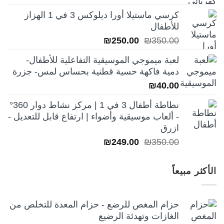
الأصلي
الحالي
كرسي ماستيلا أورا ديلوكس 3 في 1 الهزاز
هو:
هو:
للأطفال
₪250.00.
₪350.00.
السعر
السعر
₪
250.00
₪
350.00
الأصلي
الحالي
لعبة ميموجي الموسيقية التفاعلية للأطفال-
هو:
هو:
دمية فاكهة حسية قطنية بحساس لمس- جزرة
₪250.00.
₪350.00.
₪
40.00
نطاطة أطفال 3 في 1 | مركز نشاط دوار 360°
- ألعاب موسيقية وأضواء | ارتفاع قابل للتعديل -
ازرق
السعر
السعر
₪
249.00
₪
350.00
الأصلي
الحالي
هو:
هو:
الأكثر مبيعاً
₪249.00.
₪350.00.
حزام المغص للرضع - حزام المعدة للتخلص من
الغازات وتهدئة الرضيع