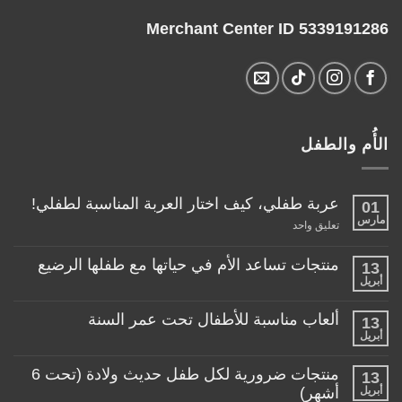
Merchant Center ID 5339191286
الأُم والطفل
عربة طفلي، كيف اختار العربة المناسبة لطفلي!
01
مارس
على
تعليق واحد
عربة
طفلي،
كيف
منتجات تساعد الأم في حياتها مع طفلها الرضيع
13
اختار
أبريل
لا
العربة
توجد
المناسبة
تعليقات
لطفلي!
ألعاب مناسبة للأطفال تحت عمر السنة
13
على
منتجات
أبريل
لا
تساعد
توجد
الأم
تعليقات
منتجات ضرورية لكل طفل حديث ولادة (تحت 6
في
13
على
حياتها
ألعاب
أبريل
أشهر)
مع