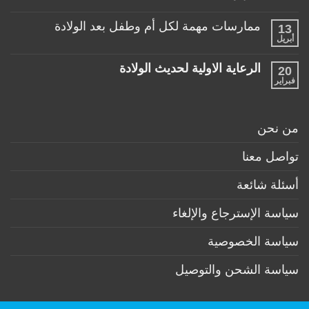
مناسبة
طفلها
لا
للأطفال
الرضيع
توجد
تحت
ممارسات مهمة لكل أم وطفل بعد الولادة
13
تعليقات
عمر
على
أبريل
السنة
لا
منتجات
توجد
ضرورية
تعليقات
لكل
الرعاية الاولية لحديث الولادة
20
على
طفل
ممارسات
فبراير
لا
حديث
مهمة
توجد
ولادة
لكل
تعليقات
(تحت
أم
على
6
وطفل
الرعاية
أشهر)
من نحن
بعد
الاولية
الولادة
لحديث
الولادة
تواصل معنا
أسئلة شائعة
سياسة الإسترجاع والإلغاء
سياسة الخصوصية
سياسة الشحن والتوصيل