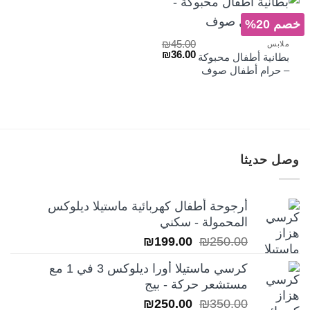
خصم 20%
₪
45.00
ملابس
السعر
السعر
₪
36.00
بطانية أطفال محبوكة
الأصلي
الحالي
– حرام أطفال صوف
هو:
هو:
₪36.00.
₪45.00.
وصل حديثا
أرجوحة أطفال كهربائية ماستيلا ديلوكس
المحمولة - سكني
السعر
السعر
₪
199.00
₪
250.00
الأصلي
الحالي
كرسي ماستيلا أورا ديلوكس 3 في 1 مع
هو:
هو:
مستشعر حركة - بيج
₪199.00.
₪250.00.
السعر
السعر
₪
250.00
₪
350.00