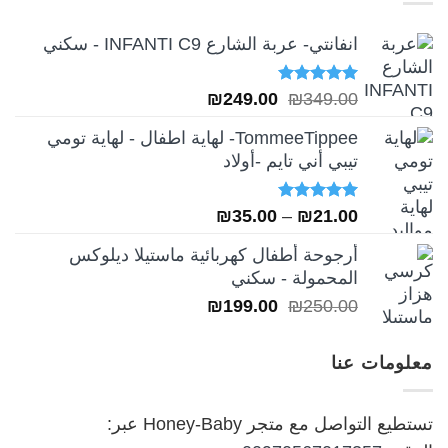
انفانتي- عربة الشارع INFANTI C9 - سكني
تم التقييم
السعر
السعر
₪
249.00
₪
349.00
5.00
من 5
الأصلي
الحالي
TommeeTippee- لهاية اطفال - لهاية تومي
هو:
هو:
تيبي أني تايم -أولاد
₪249.00.
₪349.00.
تم التقييم
نطاق
₪
35.00
–
₪
21.00
5.00
من 5
السعر:
أرجوحة أطفال كهربائية ماستيلا ديلوكس
من
المحمولة - سكني
السعر
السعر
₪
199.00
₪
250.00
خلال
الأصلي
الحالي
هو:
هو:
معلومات عنا
₪199.00.
₪250.00.
تستطيع التواصل مع متجر Honey-Baby عبر: