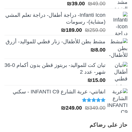
السعر
السعر
₪
39.00
₪
49.00
الأصلي
الحالي
Infanti Icon- دراجة أطفال- دراجة تعلم المشي
هو:
هو:
(مشاية)- رسومات
₪39.00.
₪49.00.
السعر
السعر
₪
189.00
₪
259.00
الأصلي
الحالي
مشط بطن للأطفال- زنار قطني للمواليد- أزرق
هو:
هو:
₪
8.00
₪189.00.
₪259.00.
تبان كت للمواليد- بربتوز قطن بدون أكمام 0-36
شهر- عدد 2
₪
15.00
انفانتي- عربة الشارع INFANTI C9 - سكني
تم التقييم
السعر
السعر
₪
249.00
₪
349.00
5.00
من 5
الأصلي
الحالي
هو:
هو:
حاز على رضاكم
₪249.00.
₪349.00.