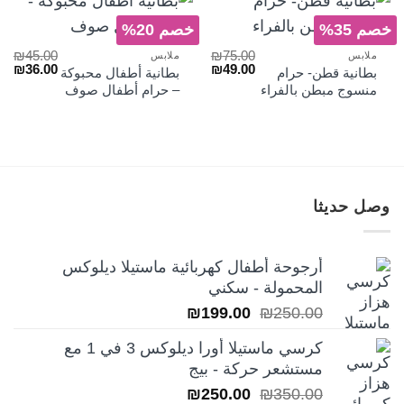
خصم 35%
خصم 20%
₪
45.00
₪
75.00
ملابس
ملابس
السعر
السعر
السعر
الس
₪
36.00
₪
49.00
بطانية قطن- حرام
بطانية أطفال محبوكة
الأصلي
الحالي
الأصلي
الح
منسوج مبطن بالفراء
– حرام أطفال صوف
هو:
هو:
هو:
هو:
₪36.00.
₪45.00.
₪49.00.
₪75.00.
وصل حديثا
أرجوحة أطفال كهربائية ماستيلا ديلوكس
المحمولة - سكني
السعر
السعر
₪
199.00
₪
250.00
الأصلي
الحالي
كرسي ماستيلا أورا ديلوكس 3 في 1 مع
هو:
هو:
مستشعر حركة - بيج
₪199.00.
₪250.00.
السعر
السعر
₪
250.00
₪
350.00