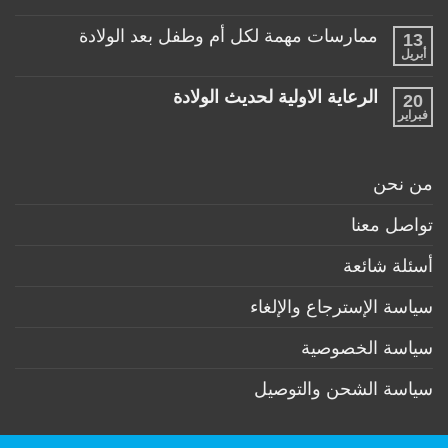
طفلها
لا
للأطفال
الرضيع
توجد
تحت
ممارسات مهمة لكل أم وطفل بعد الولادة
13
تعليقات
عمر
على
أبريل
السنة
لا
منتجات
توجد
ضرورية
تعليقات
لكل
الرعاية الاولية لحديث الولادة
20
على
طفل
ممارسات
فبراير
لا
حديث
مهمة
توجد
ولادة
لكل
تعليقات
(تحت
أم
على
6
وطفل
الرعاية
أشهر)
من نحن
بعد
الاولية
الولادة
لحديث
الولادة
تواصل معنا
أسئلة شائعة
سياسة الإسترجاع والإلغاء
سياسة الخصوصية
سياسة الشحن والتوصيل