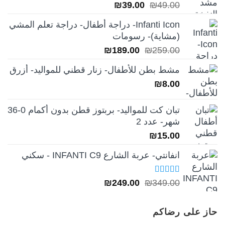
السعر
السعر
₪
39.00
₪
49.00
الأصلي
الحالي
Infanti Icon- دراجة أطفال- دراجة تعلم المشي
هو:
هو:
(مشاية)- رسومات
₪39.00.
₪49.00.
السعر
السعر
₪
189.00
₪
259.00
الأصلي
الحالي
مشط بطن للأطفال- زنار قطني للمواليد- أزرق
هو:
هو:
₪
8.00
₪189.00.
₪259.00.
تبان كت للمواليد- بربتوز قطن بدون أكمام 0-36
شهر- عدد 2
₪
15.00
انفانتي- عربة الشارع INFANTI C9 - سكني
تم التقييم
السعر
السعر
₪
249.00
₪
349.00
5.00
من 5
الأصلي
الحالي
هو:
هو:
حاز على رضاكم
₪249.00.
₪349.00.