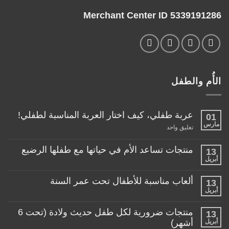
Merchant Center ID 5339191286
الأُم والطفل
عربة طفلي، كيف اختار العربة المناسبة لطفلي!
01
مارس
على
تعليق واحد
عربة
طفلي،
كيف
منتجات تساعد الأم في حياتها مع طفلها الرضيع
13
اختار
أبريل
لا
العربة
توجد
المناسبة
تعليقات
لطفلي!
ألعاب مناسبة للأطفال تحت عمر السنة
13
على
منتجات
أبريل
لا
تساعد
توجد
الأم
تعليقات
منتجات ضرورية لكل طفل حديث ولادة (تحت 6
في
13
على
حياتها
ألعاب
أبريل
أشهر)
مع
مناسبة