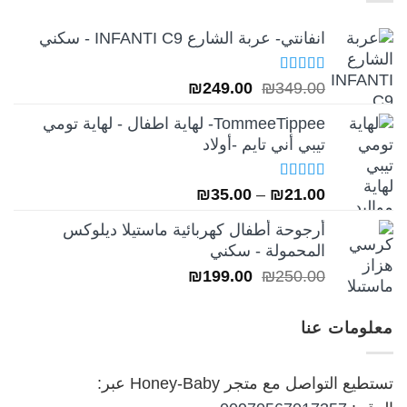
انفانتي- عربة الشارع INFANTI C9 - سكني
تم التقييم
السعر
السعر
₪
249.00
₪
349.00
5.00
من 5
الأصلي
الحالي
TommeeTippee- لهاية اطفال - لهاية تومي
هو:
هو:
تيبي أني تايم -أولاد
₪249.00.
₪349.00.
تم التقييم
نطاق
₪
35.00
–
₪
21.00
5.00
من 5
السعر:
أرجوحة أطفال كهربائية ماستيلا ديلوكس
من
المحمولة - سكني
السعر
السعر
₪
199.00
₪
250.00
خلال
الأصلي
الحالي
هو:
هو:
معلومات عنا
₪199.00.
₪250.00.
تستطيع التواصل مع متجر Honey-Baby عبر: