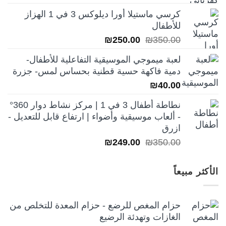
الأصلي
الحالي
كرسي ماستيلا أورا ديلوكس 3 في 1 الهزاز
هو:
هو:
للأطفال
₪250.00.
₪350.00.
السعر
السعر
₪
250.00
₪
350.00
الأصلي
الحالي
لعبة ميموجي الموسيقية التفاعلية للأطفال-
هو:
هو:
دمية فاكهة حسية قطنية بحساس لمس- جزرة
₪250.00.
₪350.00.
₪
40.00
نطاطة أطفال 3 في 1 | مركز نشاط دوار 360°
- ألعاب موسيقية وأضواء | ارتفاع قابل للتعديل -
ازرق
السعر
السعر
₪
249.00
₪
350.00
الأصلي
الحالي
هو:
هو:
الأكثر مبيعاً
₪249.00.
₪350.00.
حزام المغص للرضع - حزام المعدة للتخلص من
الغازات وتهدئة الرضيع