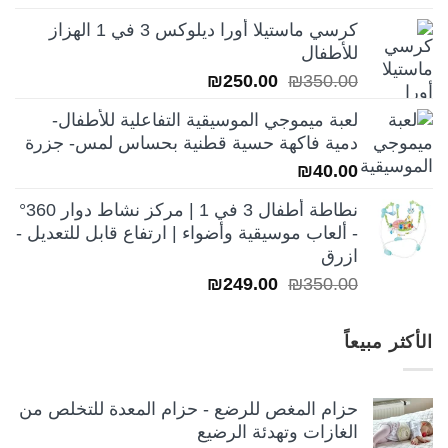
الأصلي
الحالي
كرسي ماستيلا أورا ديلوكس 3 في 1 الهزاز
هو:
هو:
للأطفال
₪250.00.
₪350.00.
السعر
السعر
₪
250.00
₪
350.00
الأصلي
الحالي
لعبة ميموجي الموسيقية التفاعلية للأطفال-
هو:
هو:
دمية فاكهة حسية قطنية بحساس لمس- جزرة
₪250.00.
₪350.00.
₪
40.00
نطاطة أطفال 3 في 1 | مركز نشاط دوار 360°
- ألعاب موسيقية وأضواء | ارتفاع قابل للتعديل -
ازرق
السعر
السعر
₪
249.00
₪
350.00
الأصلي
الحالي
هو:
هو:
الأكثر مبيعاً
₪249.00.
₪350.00.
حزام المغص للرضع - حزام المعدة للتخلص من
الغازات وتهدئة الرضيع