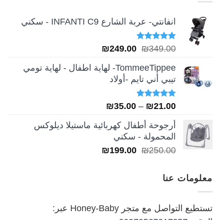
انفانتي- عربة الشارع INFANTI C9 - سكني
تم التقييم
السعر
السعر
₪
249.00
₪
349.00
5.00
من 5
الأصلي
الحالي
TommeeTippee- لهاية اطفال - لهاية تومي
هو:
هو:
تيبي أني تايم -أولاد
₪249.00.
₪349.00.
تم التقييم
نطاق
₪
35.00
–
₪
21.00
5.00
من 5
السعر:
أرجوحة أطفال كهربائية ماستيلا ديلوكس
من
المحمولة - سكني
السعر
السعر
₪
199.00
₪
250.00
خلال
الأصلي
الحالي
هو:
هو:
معلومات عنا
₪199.00.
₪250.00.
تستطيع التواصل مع متجر Honey-Baby عبر: