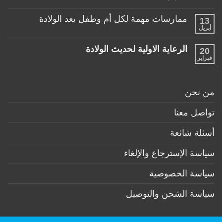
مناسبة
طفلها
لا
للأطفال
الرضيع
توجد
تحت
ممارسات مهمة لكل أم وطفل بعد الولادة
13
تعليقات
عمر
على
أبريل
السنة
لا
منتجات
توجد
ضرورية
تعليقات
لكل
الرعاية الاولية لحديث الولادة
20
على
طفل
ممارسات
فبراير
لا
حديث
مهمة
توجد
ولادة
لكل
تعليقات
(تحت
أم
على
6
وطفل
الرعاية
أشهر)
من نحن
بعد
الاولية
الولادة
لحديث
الولادة
تواصل معنا
أسئلة شائعة
سياسة الإسترجاع والإلغاء
سياسة الخصوصية
سياسة الشحن والتوصيل