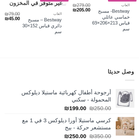
غير متوفر في المخزون
₪
279.00
العاب
السعر
السعر
₪
205.00
Bestway- مسبح
₪
79.00
الأصلي
الحالي
العاب
خماسي عائلي
السعر
الس
₪
45.00
هو:
هو:
Bestway – مسبح
الأصلي
الح
قياس 213×206×69
₪205.00.
₪279.00.
دائري قياس 152×30
هو:
هو:
سم
سم
₪45.00.
₪79.00.
وصل حديثا
أرجوحة أطفال كهربائية ماستيلا ديلوكس
المحمولة - سكني
السعر
السعر
₪
199.00
₪
250.00
الأصلي
الحالي
كرسي ماستيلا أورا ديلوكس 3 في 1 مع
هو:
هو:
مستشعر حركة - بيج
₪199.00.
₪250.00.
السعر
السعر
₪
250.00
₪
350.00