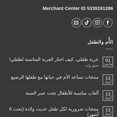
Merchant Center ID 5339191286
الأُم والطفل
عربة طفلي، كيف اختار العربة المناسبة لطفلي!
01
مارس
على
تعليق واحد
عربة
طفلي،
كيف
منتجات تساعد الأم في حياتها مع طفلها الرضيع
13
اختار
أبريل
لا
العربة
توجد
المناسبة
تعليقات
لطفلي!
ألعاب مناسبة للأطفال تحت عمر السنة
13
على
منتجات
أبريل
لا
تساعد
توجد
الأم
تعليقات
منتجات ضرورية لكل طفل حديث ولادة (تحت 6
في
13
على
حياتها
ألعاب
أبريل
أشهر)
مع