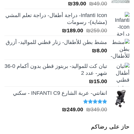
السعر
السعر
₪
39.00
₪
49.00
الأصلي
الحالي
Infanti Icon- دراجة أطفال- دراجة تعلم المشي
هو:
هو:
(مشاية)- رسومات
₪39.00.
₪49.00.
السعر
السعر
₪
189.00
₪
259.00
الأصلي
الحالي
مشط بطن للأطفال- زنار قطني للمواليد- أزرق
هو:
هو:
₪
8.00
₪189.00.
₪259.00.
تبان كت للمواليد- بربتوز قطن بدون أكمام 0-36
شهر- عدد 2
₪
15.00
انفانتي- عربة الشارع INFANTI C9 - سكني
تم التقييم
السعر
السعر
₪
249.00
₪
349.00
5.00
من 5
الأصلي
الحالي
هو:
هو:
حاز على رضاكم
₪249.00.
₪349.00.