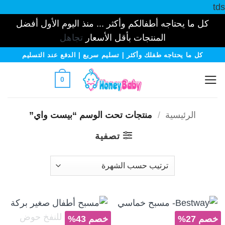
tds
كل ما يحتاجه أطفالكم وأكثر ... منذ اليوم الأول أفضل
المنتجات بأقل الأسعار
تجاهل
خطي
كل ما يحتاجه طفلك وأكثر | تسليم سريع | الدفع عند التسليم
لمحتوى
0
الرئيسية
/
منتجات تحت الوسم “بيست واي”
تصفية
خصم 27%
خصم 43%