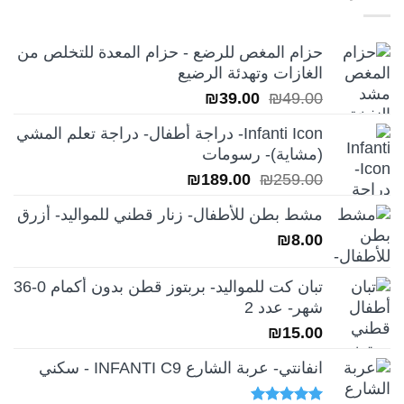
₪249.00.
₪350.00.
حزام المغص للرضع - حزام المعدة للتخلص من
الغازات وتهدئة الرضيع
السعر
السعر
₪
39.00
₪
49.00
الأصلي
الحالي
Infanti Icon- دراجة أطفال- دراجة تعلم المشي
هو:
هو:
(مشاية)- رسومات
₪39.00.
₪49.00.
السعر
السعر
₪
189.00
₪
259.00
الأصلي
الحالي
مشط بطن للأطفال- زنار قطني للمواليد- أزرق
هو:
هو:
₪
8.00
₪189.00.
₪259.00.
تبان كت للمواليد- بربتوز قطن بدون أكمام 0-36
شهر- عدد 2
₪
15.00
انفانتي- عربة الشارع INFANTI C9 - سكني