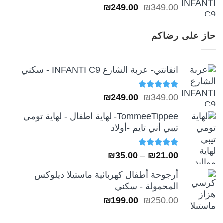
تم التقييم
السعر
السعر
₪
249.00
₪
349.00
5.00
من 5
الأصلي
الحالي
هو:
هو:
حاز على رضاكم
₪249.00.
₪349.00.
انفانتي- عربة الشارع INFANTI C9 - سكني
تم التقييم
السعر
السعر
₪
249.00
₪
349.00
5.00
من 5
الأصلي
الحالي
TommeeTippee- لهاية اطفال - لهاية تومي
هو:
هو:
تيبي أني تايم -أولاد
₪249.00.
₪349.00.
تم التقييم
نطاق
₪
35.00
–
₪
21.00
5.00
من 5
السعر:
أرجوحة أطفال كهربائية ماستيلا ديلوكس
من
المحمولة - سكني
السعر
السعر
₪
199.00
₪
250.00
خلال
الأصلي
الحالي
هو:
هو: