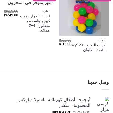
غير متوفر في المخزون
₪
319.00
العاب
السعر
الس
₪
249.00
DOLU- جرار ركوب
الأصلي
الح
كبير بدواسة مع
هو:
هو:
مقطورة- 4+2
₪249.00.
₪319.00.
عجلات
₪
22.00
العاب
السعر
السعر
₪
15.00
كرات اللعب – 20 كرة
الأصلي
الحالي
متعددة الألوان
هو:
هو:
₪15.00.
₪22.00.
وصل حديثا
أرجوحة أطفال كهربائية ماستيلا ديلوكس
المحمولة - سكني
السعر
السعر
₪
199.00
₪
250.00