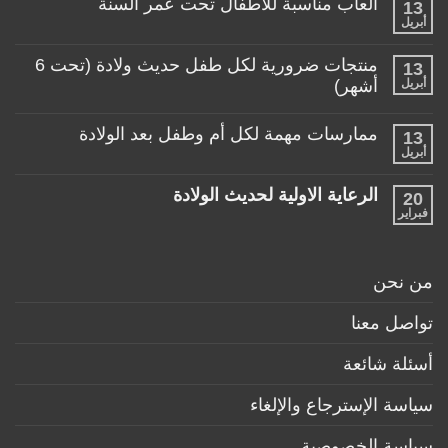
ألعاب مناسبة للأطفال تحت عمر السنة
13
على
منتجات
أبريل
لا
تساعد
توجد
الأم
تعليقات
منتجات ضرورية لكل طفل حديث ولادة (تحت 6
في
13
على
حياتها
ألعاب
أبريل
أشهر)
مع
مناسبة
طفلها
لا
للأطفال
الرضيع
توجد
تحت
ممارسات مهمة لكل أم وطفل بعد الولادة
13
تعليقات
عمر
على
أبريل
السنة
لا
منتجات
توجد
ضرورية
تعليقات
لكل
الرعاية الاولية لحديث الولادة
20
على
طفل
ممارسات
فبراير
لا
حديث
مهمة
توجد
ولادة
لكل
تعليقات
(تحت
أم
على
6
وطفل
الرعاية
أشهر)
من نحن
بعد
الاولية
الولادة
لحديث
الولادة
تواصل معنا
أسئلة شائعة
سياسة الإسترجاع والإلغاء
سياسة الخصوصية