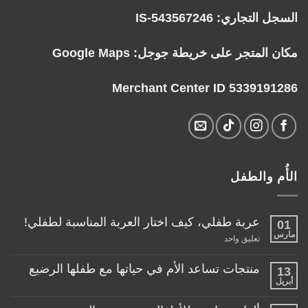
السجل التجاري: IS-543567246
مكان المتجر على خريطة جوجل:
Google Maps
Merchant Center ID 5339191286
الأُم والطفل
عربة طفلي، كيف اختار العربة المناسبة لطفلي!
01
مارس
على
تعليق واحد
عربة
طفلي،
كيف
منتجات تساعد الأم في حياتها مع طفلها الرضيع
13
اختار
أبريل
لا
العربة
توجد
المناسبة
تعليقات
لطفلي!