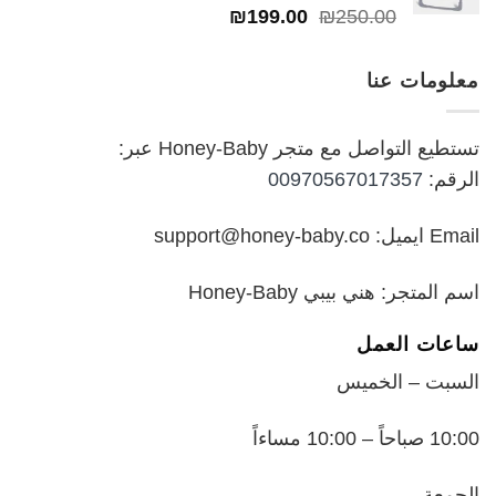
السعر
السعر
₪
199.00
₪
250.00
خلال
الأصلي
الحالي
هو:
هو:
معلومات عنا
₪199.00.
₪250.00.
تستطيع التواصل مع متجر Honey-Baby عبر:
الرقم:
00970567017357
Email ايميل: support@honey-baby.co
اسم المتجر: هني بيبي Honey-Baby
ساعات العمل
السبت – الخميس
10:00 صباحاً – 10:00 مساءاً
الجمعة