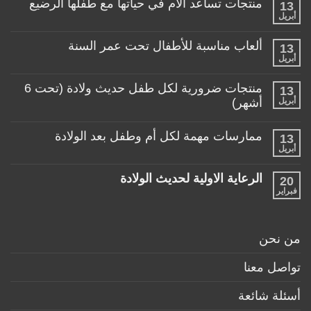
كيف
منتجات تساعد الأم في حياتها مع طفلها الرضيع
13
اختار
أبريل
لا
العربة
توجد
المناسبة
تعليقات
لطفلي!
ألعاب مناسبة للأطفال تحت عمر السنة
13
على
منتجات
أبريل
لا
تساعد
توجد
الأم
تعليقات
منتجات ضرورية لكل طفل حديث ولادة (تحت 6
في
13
على
حياتها
ألعاب
أبريل
أشهر)
مع
مناسبة
طفلها
لا
للأطفال
الرضيع
توجد
تحت
ممارسات مهمة لكل أم وطفل بعد الولادة
13
تعليقات
عمر
على
أبريل
السنة
لا
منتجات
توجد
ضرورية
تعليقات
لكل
الرعاية الاولية لحديث الولادة
20
على
طفل
ممارسات
فبراير
لا
حديث
مهمة
توجد
ولادة
لكل
تعليقات
(تحت
أم
على
6
وطفل
الرعاية
أشهر)
من نحن
بعد
الاولية
الولادة
لحديث
الولادة
تواصل معنا
أسئلة شائعة