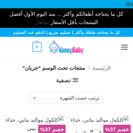
tds
كل ما يحتاجه أطفالكم وأكثر ... منذ اليوم الأول أفضل
المنتجات بأقل الأسعار
تجاهل
خطي
كل ما يحتاجه طفلك وأكثر | تسليم سريع | الدفع عند التسليم
لمحتوى
0
الرئيسية
/
منتجات تحت الوسم “جربان”
تصفية
خصم 37%
خصم 37%
غير متوفر في المخزون