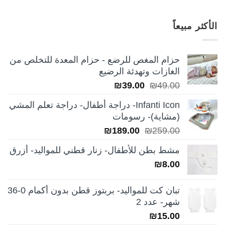
الأصلي
الحالي
هو:
هو:
الأكثر مبيعاً
₪249.00.
₪350.00.
حزام المغص للرضع - حزام المعدة للتخلص من
الغازات وتهدئة الرضيع
السعر
السعر
₪
39.00
₪
49.00
الأصلي
الحالي
Infanti Icon- دراجة أطفال- دراجة تعلم المشي
هو:
هو:
(مشاية)- رسومات
₪39.00.
₪49.00.
السعر
السعر
₪
189.00
₪
259.00
الأصلي
الحالي
مشط بطن للأطفال- زنار قطني للمواليد- أزرق
هو:
هو:
₪
8.00
₪189.00.
₪259.00.
تبان كت للمواليد- بربتوز قطن بدون أكمام 0-36
شهر- عدد 2
₪
15.00