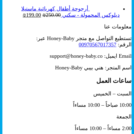
خلال
أرجوحة أطفال كهربائية ماستيلا
السعر
السعر
ديلوكس المحمولة - سكني
250.00
₪
199.00
₪
الأصلي
الحالي
معلومات عنا
هو:
هو:
₪199.00.
₪250.00.
تستطيع التواصل مع متجر Honey-Baby عبر:
الرقم:
00970567017357
Email ايميل: support@honey-baby.co
اسم المتجر: هني بيبي Honey-Baby
ساعات العمل
السبت – الخميس
10:00 صباحاً – 10:00 مساءاً
الجمعة
2:00 مساءاً – 10:00 مساءاً