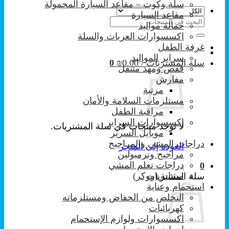
سلة وكوت – مقاعد السيارة المحمولة
مقاعد السيارة
البحث
حمالة مواليد
عن:
اكسسوارات العربات والسلة
غرفة الطفل
سراير المواليد
سلة المشتريات /
0.00
₪
0
قفص ومهد متنقل
مفارش
مرتبة
مستلزمات السلامة والأمان
مراقبة الطفل
إكسسوارات السراير
لا توجد منتجات في سلة المشتريات.
موبايل السرير
دراجات المشي والمراجيح
العودة إلى المتجر
مراجيح وترمبولين
دراجات تعلم المشي
0
مشاية (ووكر)
سلة المشتريات
استحمام وعناية
التخلص من الحفاض ومستلزماته
كهربائيات
اكسسوارات ولوازم الإستحمام