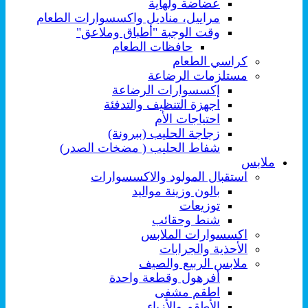
عضاضة ولهاية
مراييل، مناديل واكسسوارات الطعام
وقت الوجبة "أطباق وملاعق"
حافظات الطعام
كراسي الطعام
مستلزمات الرضاعة
إكسسوارات الرضاعة
اجهزة التنظيف والتدفئة
احتياجات الأم
زجاجة الحليب (ببرونة)
شفاط الحليب ( مضخات الصدر)
ملابس
استقبال المولود والاكسسوارات
بالون وزينة مواليد
توزيعات
شنط وحقائب
اكسسوارات الملابس
الأحذية والجرابات
ملابس الربيع والصيف
أفرهول وقطعة واحدة
اطقم مشفى
الأطقم والأزياء