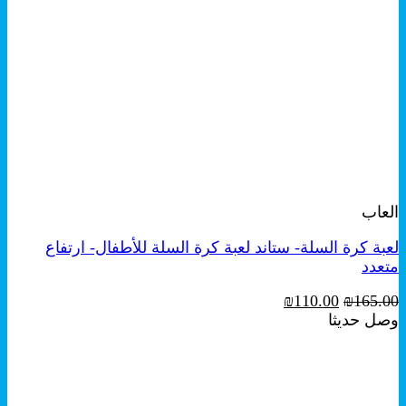
+
معاينة سريعة
العاب
لعبة كرة السلة- ستاند لعبة كرة السلة للأطفال- ارتفاع
متعدد
السعر
السعر
₪
110.00
₪
165.00
الأصلي
الحالي
وصل حديثا
هو:
هو:
₪110.00.
₪165.00.