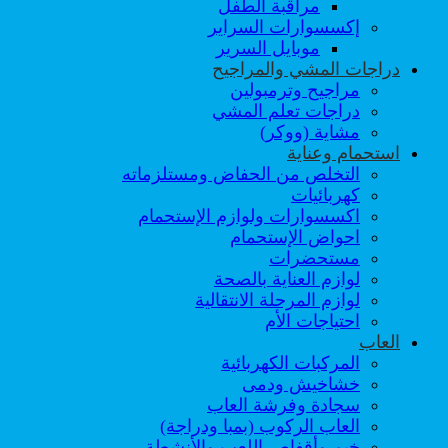
مراقبة الطفل
إكسسوارات السراير
موبايل السرير
دراجات المشي والمراجيح
مراجيح وترمبولين
دراجات تعلم المشي
مشاية (ووكر)
استحمام وعناية
التخلص من الحفاض ومستلزماته
كهربائيات
اكسسوارات ولوازم الإستحمام
احواض الإستحمام
مستحضرات
لوازم العناية بالصحة
لوازم المرحلة الانتقالية
احتياجات الأم
العاب
المركبات الكهربائية
خشاخيش ودمى
سجادة وفرشة العاب
العاب الركوب (بمبا ودراجة)
خيم وأقفاص اللعب والأنشطة