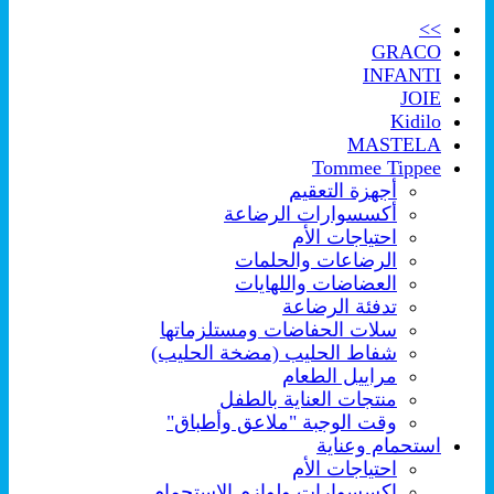
>>
GRACO
INFANTI
JOIE
Kidilo
MASTELA
Tommee Tippee
أجهزة التعقيم
أكسسوارات الرضاعة
احتياجات الأم
الرضاعات والحلمات
العضاضات واللهايات
تدفئة الرضاعة
سلات الحفاضات ومستلزماتها
شفاط الحليب (مضخة الحليب)
مراييل الطعام
منتجات العناية بالطفل
وقت الوجبة "ملاعق وأطباق"
استحمام وعناية
احتياجات الأم
اكسسوارات ولوازم الإستحمام