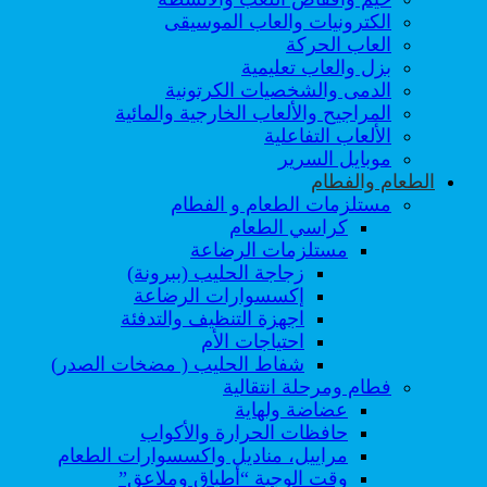
الكترونيات والعاب الموسيقى
العاب الحركة
بزل والعاب تعليمية
الدمى والشخصيات الكرتونية
المراجيح والألعاب الخارجية والمائية
الألعاب التفاعلية
موبايل السرير
الطعام والفطام
مستلزمات الطعام و الفطام
كراسي الطعام
مستلزمات الرضاعة
زجاجة الحليب (ببرونة)
إكسسوارات الرضاعة
اجهزة التنظيف والتدفئة
احتياجات الأم
شفاط الحليب ( مضخات الصدر)
فطام ومرحلة انتقالية
عضاضة ولهاية
حافظات الحرارة والأكواب
مراييل، مناديل واكسسوارات الطعام
وقت الوجبة “أطباق وملاعق”