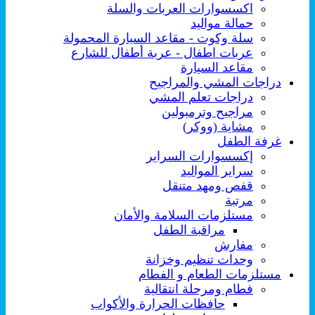
اكسسوارات العربات والسلة
حمالة مواليد
سلة وكوت - مقاعد السيارة المحمولة
عربات اطفال - عربة أطفال للشارع
مقاعد السيارة
دراجات المشي والمراجيح
دراجات تعلم المشي
مراجيح وترمبولين
مشاية (ووكر)
غرفة الطفل
إكسسوارات السراير
سراير المواليد
قفص ومهد متنقل
مرتبة
مستلزمات السلامة والأمان
مراقبة الطفل
مفارش
وحدات تنظيم وخزانة
مستلزمات الطعام و الفطام
فطام ومرحلة انتقالية
حافظات الحرارة والأكواب