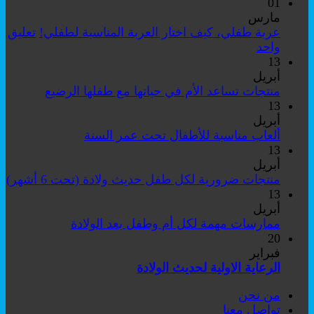
01
مارس
عربة طفلي، كيف اختار العربة المناسبة لطفلي!
تعليق
على
واحد
عربة
13
طفلي،
أبريل
كيف
لا
منتجات تساعد الأم في حياتها مع طفلها الرضيع
اختار
توجد
13
العربة
تعليقات
أبريل
على
المناسبة
لا
ألعاب مناسبة للأطفال تحت عمر السنة
منتجات
لطفلي!
توجد
13
تساعد
تعليقات
أبريل
على
الأم
لا
منتجات ضرورية لكل طفل حديث ولادة (تحت 6 أشهر)
ألعاب
في
تو
13
مناسبة
حياتها
تع
أبريل
للأطفال
مع
عل
لا
ممارسات مهمة لكل أم وطفل بعد الولادة
تحت
طفلها
من
توجد
20
عمر
الرضيع
ضر
تعليقات
فبراير
السنة
على
لك
لا
الرعاية الاولية لحديث الولادة
ممارسات
ط
توجد
من نحن
مهمة
حد
تعليقات
تواصل معنا
على
لكل
ول