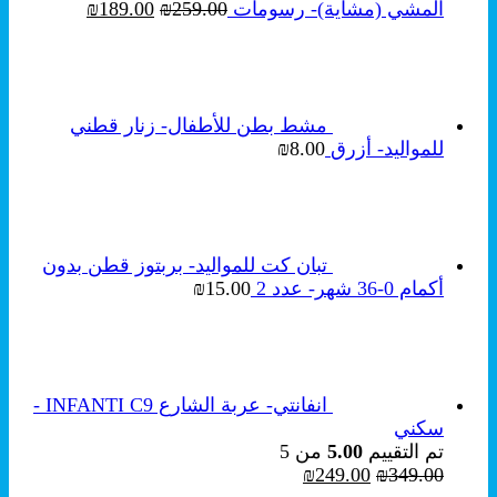
السعر
السعر
المشي (مشاية)- رسومات
259.00
₪
189.00
₪
الأصلي
الحالي
هو:
هو:
₪189.00.
₪259.00.
مشط بطن للأطفال- زنار قطني
للمواليد- أزرق
8.00
₪
تبان كت للمواليد- بربتوز قطن بدون
أكمام 0-36 شهر- عدد 2
15.00
₪
انفانتي- عربة الشارع INFANTI C9 -
سكني
تم التقييم
5.00
من 5
السعر
السعر
₪
249.00
₪
349.00
الأصلي
الحالي