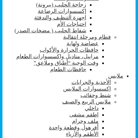
زجاجة الحليب (ببرونة)
إكسسوارات الرضاعة
اجهزة التنظيف والتدفئة
احتياجات الأم
شفاط الحليب ( مضخات الصدر)
فطام ومرحلة انتقالية
عضاضة ولهاية
حافظات الحرارة والأكواب
مراييل، مناديل واكسسوارات الطعام
وقت الوجبة “أطباق وملاعق”
حافظات الطعام
ملابس
الأحذية والجرابات
اكسسوارات الملابس
شنط وحقائب
ملابس الربيع والصيف
داخلي
اطقم مشفى
ملف وحرام
أفرهول وقطعة واحدة
الأطقم والأزياء