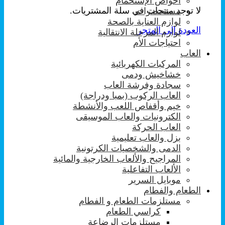
احواض الإستحمام
لا توجد منتجات في سلة المشتريات.
مستحضرات
لوازم العناية بالصحة
العودة إلى المتجر
لوازم المرحلة الانتقالية
احتياجات الأم
العاب
المركبات الكهربائية
خشاخيش ودمى
سجادة وفرشة العاب
العاب الركوب (بمبا ودراجة)
خيم وأقفاص اللعب والأنشطة
الكترونيات والعاب الموسيقى
العاب الحركة
بزل والعاب تعليمية
الدمى والشخصيات الكرتونية
المراجيح والألعاب الخارجية والمائية
الألعاب التفاعلية
موبايل السرير
الطعام والفطام
مستلزمات الطعام و الفطام
كراسي الطعام
مستلزمات الرضاعة