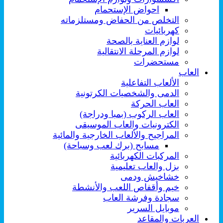
احواض الإستحمام
التخلص من الحفاض ومستلزماته
كهربائيات
لوازم العناية بالصحة
لوازم المرحلة الانتقالية
مستحضرات
العاب
الألعاب التفاعلية
الدمى والشخصيات الكرتونية
العاب الحركة
العاب الركوب (بمبا ودراجة)
الكترونيات والعاب الموسيقى
المراجيح والألعاب الخارجية والمائية
مسابح (برك لعب وسباحة)
المركبات الكهربائية
بزل والعاب تعليمية
خشاخيش ودمى
خيم وأقفاص اللعب والأنشطة
سجادة وفرشة العاب
موبايل السرير
العربات والمقاعد