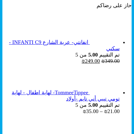
حاز على رضاكم
هو:
هو:
₪249.00.
₪349.00.
انفانتي- عربة الشارع INFANTI C9 -
سكني
تم التقييم
5.00
من 5
السعر
السعر
₪
249.00
₪
349.00
الأصلي
الحالي
هو:
هو:
₪249.00.
₪349.00.
TommeeTippee- لهاية اطفال - لهاية
تومي تيبي أني تايم -أولاد
تم التقييم
5.00
من 5
نطاق
₪
35.00
–
₪
21.00
السعر:
من