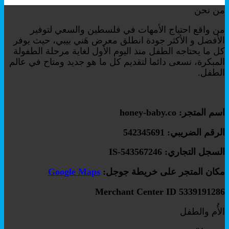
من نحن
من واقع احتياج الأمهات في فلسطين والسعي لتوفير
الأفضل و الأكثر جودة انطلق معرض هَني بيبي، حيث يوفر
كل ما يحتاجه الطفل منذ اليوم الأول لغاية مرحلة الطفولة
المبكرة، نسعى دائما لتقديم كل ما هو جديد ومتاح في عالم
الطفل.
اسم المتجر: honey-baby.co
الرقم الضريبي: 542345691
السجل التجاري: IS-543567246
مكان المتجر على خريطة جوجل:
Google Maps
Merchant Center ID 5339191286
الأُم والطفل