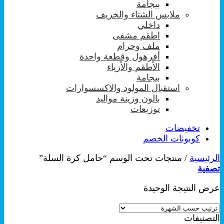
بيجامة
ملابس الشتاء والخريف
داخلي
اطقم مشفى
ملف وحرام
أفرهول وقطعة واحدة
الأطقم والأزياء
بيجامة
استقبال المولود والاكسسوارات
بالون وزينة مواليد
توزيعات
تخفيضات
كوبونات الخصم
الرئيسية
/
منتجات تحت الوسم “حامل كرة السلة”
تصفية
عرض النتيجة الوحيدة
التصنيفات