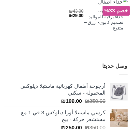
خصم 33%
₪
43.00
الأحذية والجرابات
السعر
السعر
₪
29.00
حذاء برقبة للمواليد
الأصلي
الحالي
تصميم كابوي- أزرق –
هو:
هو:
متنوع
₪29.00.
₪43.00.
وصل حديثا
أرجوحة أطفال كهربائية ماستيلا ديلوكس
المحمولة - سكني
السعر
السعر
₪
199.00
₪
250.00
الأصلي
الحالي
كرسي ماستيلا أورا ديلوكس 3 في 1 مع
هو:
هو:
مستشعر حركة - بيج
₪199.00.
₪250.00.
السعر
السعر
₪
250.00
₪
350.00