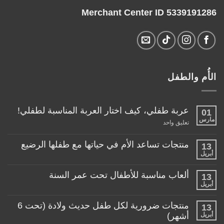
Merchant Center ID 5339191286
الأُم والطفل
عربة طفلي، كيف اختار العربة المناسبة لطفلي!
01
مارس
على
تعليق واحد
عربة
طفلي،
كيف
منتجات تساعد الأم في حياتها مع طفلها الرضيع
13
اختار
أبريل
لا
العربة
توجد
المناسبة
تعليقات
لطفلي!
ألعاب مناسبة للأطفال تحت عمر السنة
13
على
منتجات
أبريل
لا
تساعد
توجد
الأم
تعليقات
منتجات ضرورية لكل طفل حديث ولادة (تحت 6
في
13
على
حياتها
ألعاب
أبريل
أشهر)
مع
مناسبة