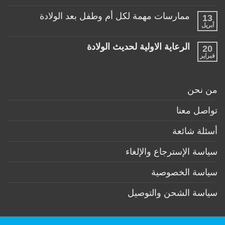
طفلها
لا
للأطفال
الرضيع
توجد
تحت
ممارسات مهمة لكل أم وطفل بعد الولادة
13
تعليقات
عمر
على
أبريل
السنة
لا
منتجات
توجد
ضرورية
تعليقات
لكل
الرعاية الاولية لحديث الولادة
20
على
طفل
ممارسات
فبراير
لا
حديث
مهمة
توجد
ولادة
لكل
تعليقات
(تحت
أم
على
6
وطفل
الرعاية
أشهر)
من نحن
بعد
الاولية
الولادة
لحديث
الولادة
تواصل معنا
أسئلة شائعة
سياسة الإسترجاع والإلغاء
سياسة الخصوصية
سياسة الشحن والتوصيل