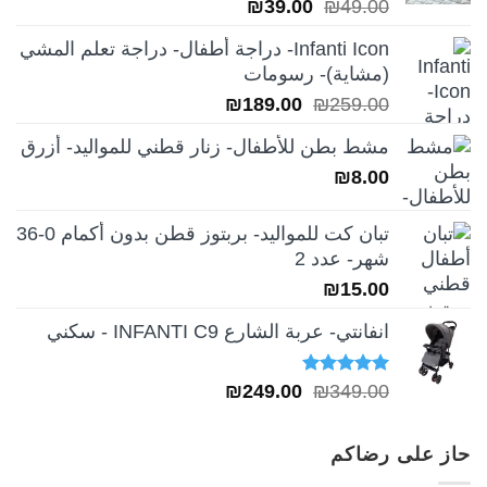
السعر
السعر
₪
39.00
₪
49.00
الأصلي
الحالي
Infanti Icon- دراجة أطفال- دراجة تعلم المشي
هو:
هو:
(مشاية)- رسومات
₪39.00.
₪49.00.
السعر
السعر
₪
189.00
₪
259.00
الأصلي
الحالي
مشط بطن للأطفال- زنار قطني للمواليد- أزرق
هو:
هو:
₪
8.00
₪189.00.
₪259.00.
تبان كت للمواليد- بربتوز قطن بدون أكمام 0-36
شهر- عدد 2
₪
15.00
انفانتي- عربة الشارع INFANTI C9 - سكني
تم التقييم
السعر
السعر
₪
249.00
₪
349.00
5.00
من 5
الأصلي
الحالي
هو:
هو:
حاز على رضاكم
₪249.00.
₪349.00.