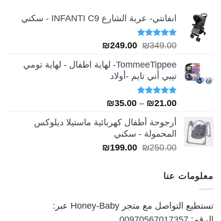
انفانتي- عربة الشارع INFANTI C9 - سكني
تم التقييم
السعر
السعر
₪
249.00
₪
349.00
5.00
من 5
الأصلي
الحالي
TommeeTippee- لهاية اطفال - لهاية تومي
هو:
هو:
تيبي أني تايم -أولاد
₪249.00.
₪349.00.
تم التقييم
نطاق
₪
35.00
–
₪
21.00
5.00
من 5
السعر:
أرجوحة أطفال كهربائية ماستيلا ديلوكس
من
المحمولة - سكني
السعر
السعر
₪
199.00
₪
250.00
خلال
الأصلي
الحالي
هو:
هو:
معلومات عنا
₪199.00.
₪250.00.
تستطيع التواصل مع متجر Honey-Baby عبر:
الرقم:
00970567017357