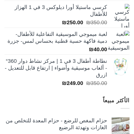
الأصلي
الحالي
كرسي ماستيلا أورا ديلوكس 3 في 1 الهزاز
هو:
هو:
للأطفال
₪250.00.
₪350.00.
السعر
السعر
₪
250.00
₪
350.00
الأصلي
الحالي
لعبة ميموجي الموسيقية التفاعلية للأطفال-
هو:
هو:
دمية فاكهة حسية قطنية بحساس لمس- جزرة
₪250.00.
₪350.00.
₪
40.00
نطاطة أطفال 3 في 1 | مركز نشاط دوار 360°
- ألعاب موسيقية وأضواء | ارتفاع قابل للتعديل -
ازرق
السعر
السعر
₪
249.00
₪
350.00
الأصلي
الحالي
هو:
هو:
الأكثر مبيعاً
₪249.00.
₪350.00.
حزام المغص للرضع - حزام المعدة للتخلص من
الغازات وتهدئة الرضيع