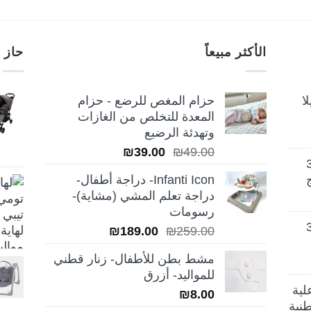
الأكثر مبيعاً
حاز 
ا
حزام المغص للرضع - حزام
المعدة للتخلص من الغازات
وتهدئة الرضيع
السعر
السعر
₪
39.00
₪
49.00
تيلا أورا ديلوكس 3
الأصلي
الحالي
Infanti Icon- دراجة أطفال-
هو:
هو:
دراجة تعلم المشي (مشاية)-
₪39.00.
₪49.00.
رسومات
تيلا أورا ديلوكس 3
السعر
السعر
₪
189.00
₪
259.00
الأصلي
الحالي
مشط بطن للأطفال- زنار قطني
هو:
هو:
للمواليد- أزرق
₪189.00.
₪259.00.
لية
₪
8.00
نية