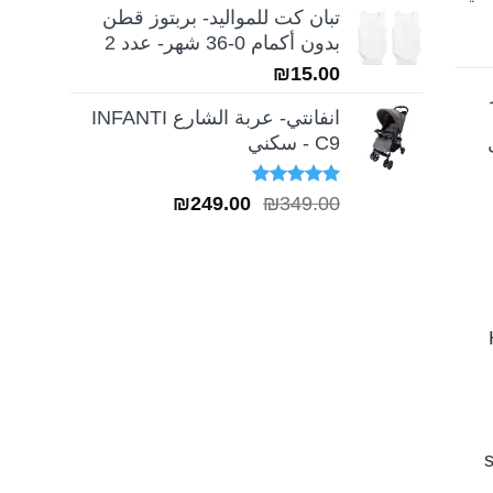
تبان كت للمواليد- بربتوز قطن
بدون أكمام 0-36 شهر- عدد 2
₪
15.00
انفانتي- عربة الشارع INFANTI
C9 - سكني
تم التقييم
السعر
السعر
₪
249.00
₪
349.00
5.00
من 5
الأصلي
الحالي
هو:
هو:
₪249.00.
₪349.00.
H