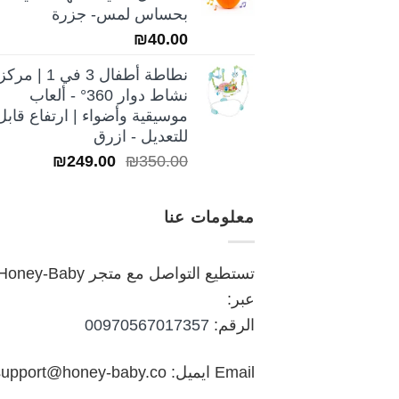
₪250.00.
₪350.00.
بحساس لمس- جزرة
₪
40.00
نطاطة أطفال 3 في 1 | مركز
نشاط دوار 360° - ألعاب
موسيقية وأضواء | ارتفاع قابل
للتعديل - ازرق
السعر
السعر
₪
249.00
₪
350.00
الأصلي
الحالي
هو:
هو:
معلومات عنا
₪249.00.
₪350.00.
تستطيع التواصل مع متجر oney-Baby
عبر:
الرقم:
00970567017357
Email ايميل: support@honey-baby.co