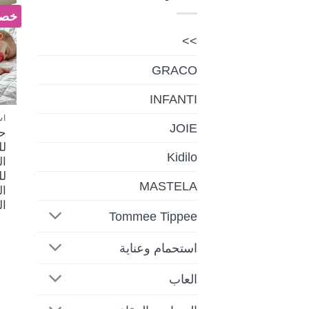
خصم 
>>
GRACO
INFANTI
اس
JOIE
ح
لل
Kidilo
ال
ل
MASTELA
ال
ال
Tommee Tippee
استحمام وعناية
العاب