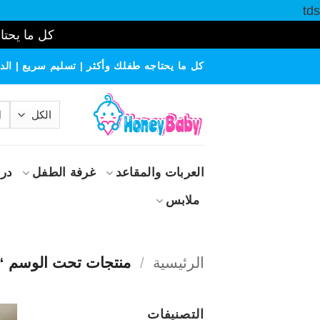
tds
كل ما يحتاج
خطي
كل ما يحتاجه طفلك وأكثر | تسليم سريع | الدف
لمحتوى
الب
عن
العربات والمقاعد
غرفة الطفل
درا
ملابس
الرئيسية
/
منتجات تحت الوسم “ح
التصنيفات