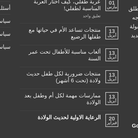
عربة طفلي، كيف اختار العربة
01
مارس
أسئلة
المناسبة لطفلي!
طلق
على
تعليق واحد
جه
سياسة
عربة
طفلي،
ولة
منتجات تساعد الأم في حياتها مع
كيف
13
سياس
اختار
يد
أبريل
طفلها الرضيع
العربة
المناسبة
لا
سياس
لطفلي!
توجد
ألعاب مناسبة للأطفال تحت عمر
13
تعليقات
أبريل
على
السنة
منتجات
لا
تساعد
توجد
الأم
منتجات ضرورية لكل طفل حديث
13
تعليقات
في
أبريل
على
ولادة (تحت 6 أشهر)
حياتها
ألعاب
مع
لا
مناسبة
طفلها
توجد
للأطفال
الرضيع
ممارسات مهمة لكل أم وطفل بعد
13
تعليقات
تحت
أبريل
على
الولادة
عمر
منتجات
السنة
لا
ضرورية
توجد
لكل
الرعاية الاولية لحديث الولادة
20
تعليقات
طفل
فبراير
على
حديث
لا
G
ممارسات
ولادة
توجد
مهمة
(تحت
تعليقات
لكل