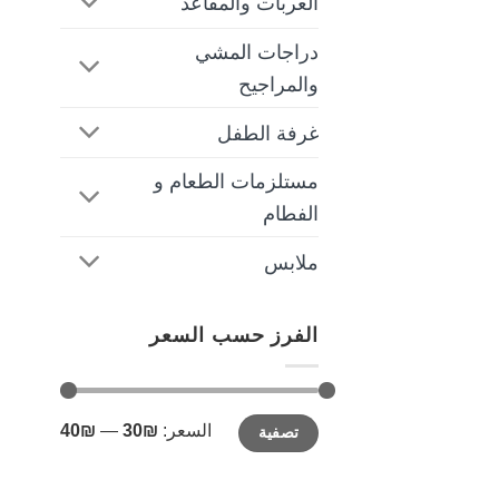
العربات والمقاعد
دراجات المشي
والمراجيح
غرفة الطفل
مستلزمات الطعام و
الفطام
ملابس
الفرز حسب السعر
أدنى
أعلى
السعر:
₪30
—
₪40
تصفية
سعر
سعر