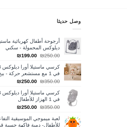
وصل حديثا
أرجوحة أطفال كهربائية ماستيل
ديلوكس المحمولة - سكني
السعر
السعر
₪
199.00
₪
250.00
الأصلي
الحالي
كرسي ماس
هو:
هو:
في 1 مع مستشعر حركة - بيج
₪199.00.
₪250.00.
السعر
السعر
₪
250.00
₪
350.00
الأصلي
الحالي
كرسي ماس
هو:
هو:
في 1 الهزاز للأطفال
₪250.00.
₪350.00.
السعر
السعر
₪
250.00
₪
350.00
الأصلي
الحالي
لعبة ميموجي الموسيقية التفاع
هو:
هو:
للأطفال- دمية فاكهة حسية قط