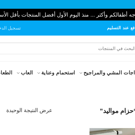
ه أطفالكم وأكثر ... منذ اليوم الأول أفضل المنتجات بأقل الأس
ع عند التسليم
تسجيل الدخ
حث
:
جات المشي والمراجيح
استحمام وعناية
العاب
الطعام
عرض النتيجة الوحيدة
زام مواليد”