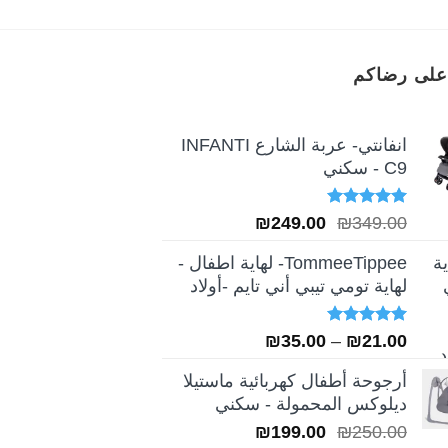
على رضاكم
انفانتي- عربة الشارع INFANTI
C9 - سكني
تم التقييم
السعر
السعر
₪
249.00
₪
349.00
5.00
من 5
الأصلي
الحالي
TommeeTippee- لهاية اطفال -
هو:
هو:
لهاية تومي تيبي أني تايم -أولاد
₪249.00.
₪349.00.
تم التقييم
نطاق
₪
35.00
–
₪
21.00
5.00
من 5
السعر:
أرجوحة أطفال كهربائية ماستيلا
من
ديلوكس المحمولة - سكني
السعر
السعر
₪
199.00
₪
250.00
خلال