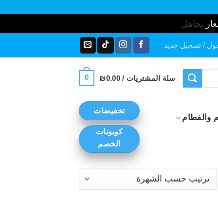
عار
تجاهل
ول / تسجيل جديد
0
سلة المشتريات /
0.00
₪
تخفيضات
 والفطام
كوبونات
الخصم