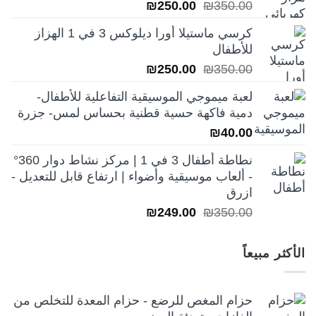
السعر
السعر
₪
250.00
₪
350.00
الأصلي
الحالي
كرسي ماستيلا أورا ديلوكس 3 في 1 الهزاز
هو:
هو:
للأطفال
₪250.00.
₪350.00.
السعر
السعر
₪
250.00
₪
350.00
الأصلي
الحالي
لعبة ميموجي الموسيقية التفاعلية للأطفال-
هو:
هو:
دمية فاكهة حسية قطنية بحساس لمس- جزرة
₪250.00.
₪350.00.
₪
40.00
نطاطة أطفال 3 في 1 | مركز نشاط دوار 360°
- ألعاب موسيقية وأضواء | ارتفاع قابل للتعديل -
ازرق
السعر
السعر
₪
249.00
₪
350.00
الأصلي
الحالي
هو:
هو:
الأكثر مبيعاً
₪249.00.
₪350.00.
حزام المغص للرضع - حزام المعدة للتخلص من