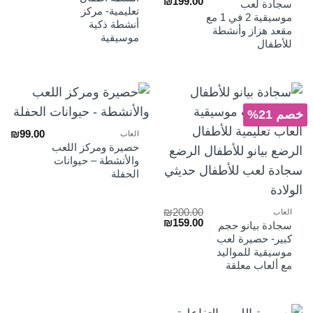
السعر
السعر
₪
199.00
هو:
هو:
سجادة لعب
الأصلي
الحالي
تعليمية- مركز
₪169.00.
₪250.00.
موسيقية 2 في 1 مع
هو:
هو:
أنشطة ذكية
مقعد هزاز وأنشطة
₪199.00.
₪250.00.
موسيقية
للأطفال
خصم 21%
₪
99.00
العاب
حصيرة ومركز اللعب
والأنشطة – حيوانات
الحفلة
₪
200.00
العاب
السعر
السعر
₪
159.00
سجادة بيانو حجم
الأصلي
الحالي
كبير- حصيرة لعب
هو:
هو:
موسيقية للمواليد
₪159.00.
₪200.00.
مع ألعاب معلقة