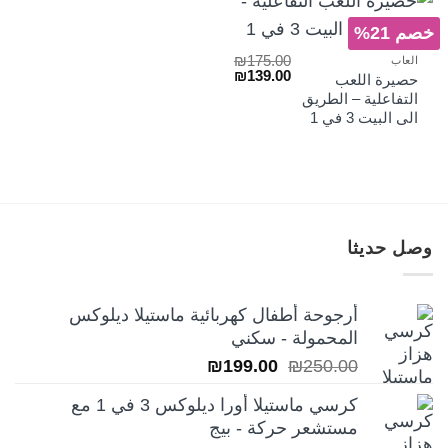
خصم 21%
₪
175.00
العاب
السعر
السعر
₪
139.00
حصيرة اللعب
الأصلي
الحالي
التفاعلية – الطريق
هو:
هو:
الى البيت 3 في 1
₪139.00.
₪175.00.
وصل حديثا
أرجوحة أطفال كهربائية ماستيلا ديلوكس
المحمولة - سكني
السعر
السعر
₪
199.00
₪
250.00
الأصلي
الحالي
كرسي ماستيلا أورا ديلوكس 3 في 1 مع
هو:
هو:
مستشعر حركة - بيج
₪199.00.
₪250.00.