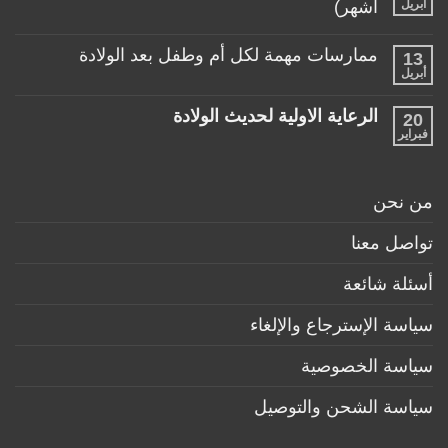
ألعاب
أبريل
أشهر)
مع
مناسبة
طفلها
لا
للأطفال
الرضيع
توجد
تحت
ممارسات مهمة لكل أم وطفل بعد الولادة
13
تعليقات
عمر
على
أبريل
السنة
لا
منتجات
توجد
ضرورية
تعليقات
لكل
الرعاية الاولية لحديث الولادة
20
على
طفل
ممارسات
فبراير
لا
حديث
مهمة
توجد
ولادة
لكل
تعليقات
(تحت
أم
على
6
وطفل
الرعاية
أشهر)
من نحن
بعد
الاولية
الولادة
لحديث
الولادة
تواصل معنا
أسئلة شائعة
سياسة الإسترجاع والإلغاء
سياسة الخصوصية
سياسة الشحن والتوصيل