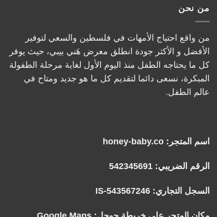
من نحن
من واقع احتياج الأمهات في فلسطين والسعي لتوفير
الأفضل و الأكثر جودة انطلق معرض هَني بيبي، حيث يوفر
كل ما يحتاجه الطفل منذ اليوم الأول لغاية مرحلة الطفولة
المبكرة، نسعى دائما لتقديم كل ما هو جديد ومتاح في
عالم الطفل.
اسم المتجر: honey-baby.co
الرقم الضريبي: 542345691
السجل التجاري: IS-543567246
مكان المتجر على خريطة جوجل:
Google Maps