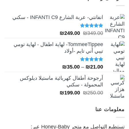
₪249.00.
₪349.00.
انفانتي- عربة الشارع INFANTI C9 - سكني
تم التقييم
السعر
السعر
₪
249.00
₪
349.00
5.00
من 5
الأصلي
الحالي
TommeeTippee- لهاية اطفال - لهاية تومي
هو:
هو:
تيبي أني تايم -أولاد
₪249.00.
₪349.00.
تم التقييم
نطاق
₪
35.00
–
₪
21.00
5.00
من 5
السعر:
أرجوحة أطفال كهربائية ماستيلا ديلوكس
من
المحمولة - سكني
السعر
السعر
₪
199.00
₪
250.00
خلال
الأصلي
الحالي
هو:
هو:
معلومات عنا
₪199.00.
₪250.00.
تستطيع التواصل مع متجر Honey-Baby عبر: