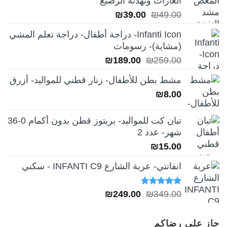
الغازات وتهدئة الرضيع
السعر
السعر
₪
39.00
₪
49.00
الأصلي
الحالي
Infanti Icon- دراجة أطفال- دراجة تعلم المشي
هو:
هو:
(مشاية)- رسومات
₪39.00.
₪49.00.
السعر
السعر
₪
189.00
₪
259.00
الأصلي
الحالي
مشط بطن للأطفال- زنار قطني للمواليد- أزرق
هو:
هو:
₪
8.00
₪189.00.
₪259.00.
تبان كت للمواليد- بربتوز قطن بدون أكمام 0-36
شهر- عدد 2
₪
15.00
انفانتي- عربة الشارع INFANTI C9 - سكني
تم التقييم
السعر
السعر
₪
249.00
₪
349.00
5.00
من 5
الأصلي
الحالي
هو:
هو:
حاز على رضاكم