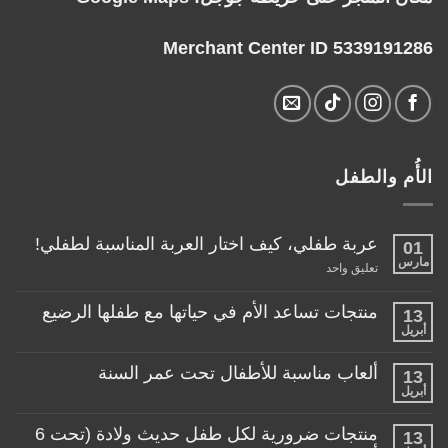
Merchant Center ID 5339191286
الأُم والطفل
عربة طفلي، كيف اختار العربة المناسبة لطفلي!
01
مارس
على
تعليق واحد
عربة
طفلي،
كيف
منتجات تساعد الأم في حياتها مع طفلها الرضيع
13
اختار
أبريل
لا
العربة
توجد
المناسبة
تعليقات
لطفلي!
ألعاب مناسبة للأطفال تحت عمر السنة
13
على
منتجات
أبريل
لا
تساعد
توجد
الأم
تعليقات
منتجات ضرورية لكل طفل حديث ولادة (تحت 6
في
13
على
حياتها