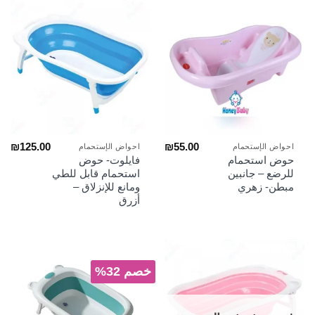
₪
125.00
₪
55.00
احواض الإستحمام
احواض الإستحمام
حوض استحمام
فايلوت- حوض
للرضع – جانبين
استحمام قابل للطي
مبطن- زهري
ومانع للإنزلاق –
أزرق
خصم 32%