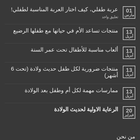
عربة طفلي، كيف اختار العربة المناسبة لطفلي!
01
مارس
على
تعليق واحد
عربة
طفلي،
كيف
منتجات تساعد الأم في حياتها مع طفلها الرضيع
13
اختار
أبريل
لا
العربة
توجد
المناسبة
تعليقات
لطفلي!
ألعاب مناسبة للأطفال تحت عمر السنة
13
على
منتجات
أبريل
لا
تساعد
توجد
الأم
تعليقات
منتجات ضرورية لكل طفل حديث ولادة (تحت 6
في
13
على
حياتها
ألعاب
أبريل
أشهر)
مع
مناسبة
طفلها
لا
للأطفال
الرضيع
توجد
تحت
ممارسات مهمة لكل أم وطفل بعد الولادة
13
تعليقات
عمر
على
أبريل
السنة
لا
منتجات
توجد
ضرورية
تعليقات
لكل
الرعاية الاولية لحديث الولادة
20
على
طفل
ممارسات
فبراير
لا
حديث
مهمة
توجد
ولادة
لكل
تعليقات
(تحت
أم
على
6
وطفل
الرعاية
أشهر)
من نحن
بعد
الاولية