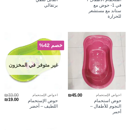
هو:
هو:
هو:
هو:
في 1- حوض مع
برتقالي
₪79.00.
₪125.00.
₪219.00.
₪300.00.
ستاند مع مستشعر
للحرارة
خصم 42%
غير متوفر في المخزون
₪
33.00
₪
45.00
احواض الإستحمام
احواض الإستحمام
السعر
الس
₪
19.00
حوض استحمام
حوض الإستحمام
الأصلي
الح
النجوم للأطفال –
اللطيف – أخضر
هو:
هو:
أحمر
₪19.00.
₪33.00.