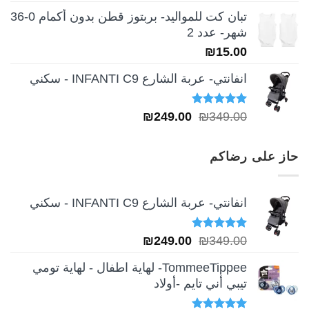
تبان كت للمواليد- بربتوز قطن بدون أكمام 0-36
شهر- عدد 2
₪
15.00
انفانتي- عربة الشارع INFANTI C9 - سكني
تم التقييم
السعر
السعر
₪
249.00
₪
349.00
5.00
من 5
الأصلي
الحالي
هو:
هو:
حاز على رضاكم
₪249.00.
₪349.00.
انفانتي- عربة الشارع INFANTI C9 - سكني
تم التقييم
السعر
السعر
₪
249.00
₪
349.00
5.00
من 5
الأصلي
الحالي
TommeeTippee- لهاية اطفال - لهاية تومي
هو:
هو:
تيبي أني تايم -أولاد
₪249.00.
₪349.00.