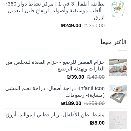
نطاطة أطفال 3 في 1 | مركز نشاط دوار 360°
- ألعاب موسيقية وأضواء | ارتفاع قابل للتعديل -
ازرق
السعر
السعر
₪
249.00
₪
350.00
الأصلي
الحالي
هو:
هو:
الأكثر مبيعاً
₪249.00.
₪350.00.
حزام المغص للرضع - حزام المعدة للتخلص من
الغازات وتهدئة الرضيع
السعر
السعر
₪
39.00
₪
49.00
الأصلي
الحالي
Infanti Icon- دراجة أطفال- دراجة تعلم المشي
هو:
هو:
(مشاية)- رسومات
₪39.00.
₪49.00.
السعر
السعر
₪
189.00
₪
259.00
الأصلي
الحالي
مشط بطن للأطفال- زنار قطني للمواليد- أزرق
هو:
هو:
₪
8.00
₪189.00.
₪259.00.