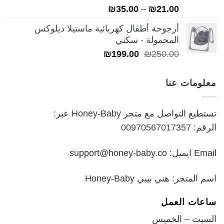
تم التقييم
نطاق
₪
35.00
–
₪
21.00
5.00
من 5
السعر:
أرجوحة أطفال كهربائية ماستيلا ديلوكس
من
المحمولة - سكني
السعر
السعر
₪
199.00
₪
250.00
خلال
الأصلي
الحالي
هو:
هو:
معلومات عنا
₪199.00.
₪250.00.
تستطيع التواصل مع متجر Honey-Baby عبر:
الرقم:
00970567017357
Email ايميل: support@honey-baby.co
اسم المتجر: هني بيبي Honey-Baby
ساعات العمل
السبت – الخميس