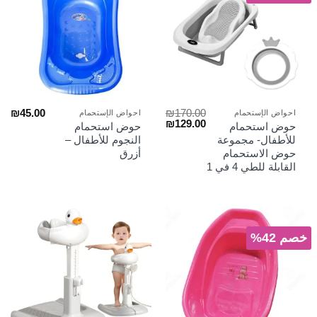
₪
45.00
₪
170.00
احواض الإستحمام
احواض الإستحمام
السعر
السعر
₪
129.00
حوض استحمام
حوض استحمام
الأصلي
الحالي
للأطفال- مجموعة
النجوم للأطفال –
هو:
هو:
حوض الاستحمام
أزرق
₪129.00.
₪170.00.
القابلة للطي 4 في 1
خصم 42%