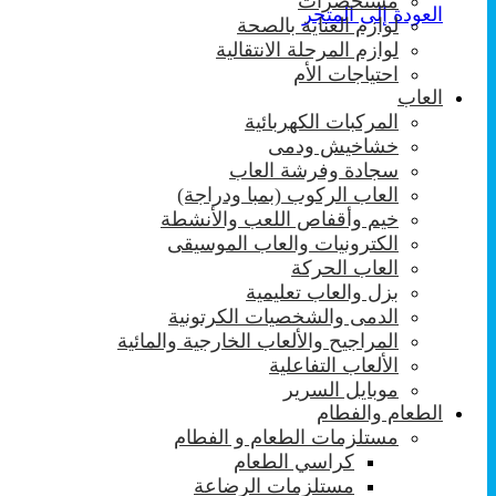
مستحضرات
العودة إلى المتجر
لوازم العناية بالصحة
لوازم المرحلة الانتقالية
احتياجات الأم
العاب
المركبات الكهربائية
خشاخيش ودمى
سجادة وفرشة العاب
العاب الركوب (بمبا ودراجة)
خيم وأقفاص اللعب والأنشطة
الكترونيات والعاب الموسيقى
العاب الحركة
بزل والعاب تعليمية
الدمى والشخصيات الكرتونية
المراجيح والألعاب الخارجية والمائية
الألعاب التفاعلية
موبايل السرير
الطعام والفطام
مستلزمات الطعام و الفطام
كراسي الطعام
مستلزمات الرضاعة