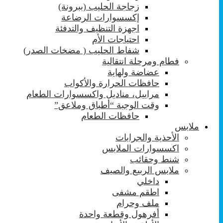
زجاجة الحليب (ببرونة)
إكسسوارات الرضاعة
اجهزة التنظيف والتدفئة
احتياجات الأم
شفاط الحليب ( مضخات الصدر)
فطام ومرحلة انتقالية
عضاضة ولهاية
حافظات الحرارة والأكواب
مراييل، مناديل واكسسوارات الطعام
وقت الوجبة “أطباق وملاعق”
حافظات الطعام
ملابس
الأحذية والجرابات
اكسسوارات الملابس
شنط وحقائب
ملابس الربيع والصيف
داخلي
اطقم مشفى
ملف وحرام
أفرهول وقطعة واحدة