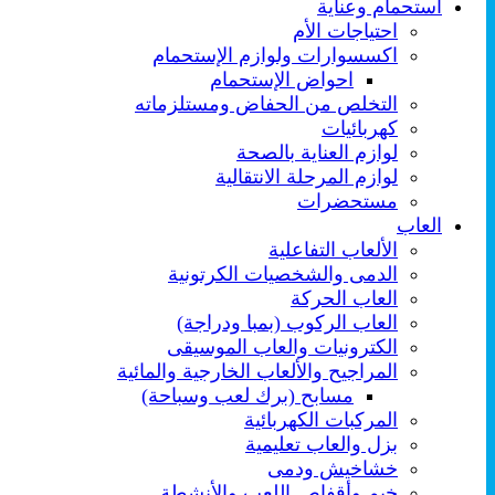
استحمام وعناية
احتياجات الأم
اكسسوارات ولوازم الإستحمام
احواض الإستحمام
التخلص من الحفاض ومستلزماته
كهربائيات
لوازم العناية بالصحة
لوازم المرحلة الانتقالية
مستحضرات
العاب
الألعاب التفاعلية
الدمى والشخصيات الكرتونية
العاب الحركة
العاب الركوب (بمبا ودراجة)
الكترونيات والعاب الموسيقى
المراجيح والألعاب الخارجية والمائية
مسابح (برك لعب وسباحة)
المركبات الكهربائية
بزل والعاب تعليمية
خشاخيش ودمى
خيم وأقفاص اللعب والأنشطة