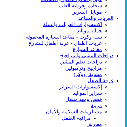
سجادة وفرشة العاب
موبايل السرير
العربات والمقاعد
اكسسوارات العربات والسلة
حمالة مواليد
سلة وكوت - مقاعد السيارة المحمولة
عربات اطفال - عربة أطفال للشارع
مقاعد السيارة
دراجات المشي والمراجيح
دراجات تعلم المشي
مراجيح وترمبولين
مشاية (ووكر)
غرفة الطفل
إكسسوارات السراير
سراير المواليد
قفص ومهد متنقل
مرتبة
مستلزمات السلامة والأمان
مراقبة الطفل
مفارش