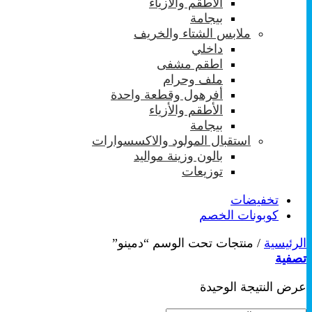
الأطقم والأزياء
بيجامة
ملابس الشتاء والخريف
داخلي
اطقم مشفى
ملف وحرام
أفرهول وقطعة واحدة
الأطقم والأزياء
بيجامة
استقبال المولود والاكسسوارات
بالون وزينة مواليد
توزيعات
تخفيضات
كوبونات الخصم
الرئيسية
/
منتجات تحت الوسم “دمينو”
تصفية
عرض النتيجة الوحيدة