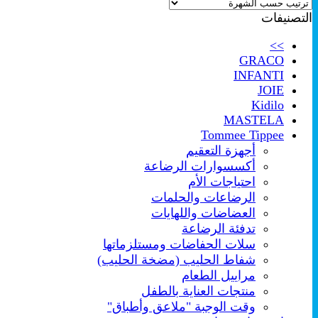
التصنيفات
>>
GRACO
INFANTI
JOIE
Kidilo
MASTELA
Tommee Tippee
أجهزة التعقيم
أكسسوارات الرضاعة
احتياجات الأم
الرضاعات والحلمات
العضاضات واللهايات
تدفئة الرضاعة
سلات الحفاضات ومستلزماتها
شفاط الحليب (مضخة الحليب)
مراييل الطعام
منتجات العناية بالطفل
وقت الوجبة "ملاعق وأطباق"