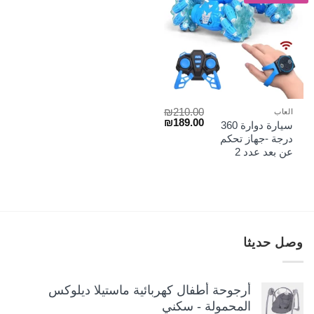
₪
210.00
العاب
السعر
السعر
₪
189.00
سيارة دوارة 360
الأصلي
الحالي
درجة -جهاز تحكم
هو:
هو:
عن بعد عدد 2
₪189.00.
₪210.00.
وصل حديثا
أرجوحة أطفال كهربائية ماستيلا ديلوكس
المحمولة - سكني