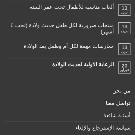
المناسبة
تعليقات
لطفلي!
ألعاب مناسبة للأطفال تحت عمر السنة
13
على
منتجات
أبريل
لا
تساعد
توجد
الأم
تعليقات
منتجات ضرورية لكل طفل حديث ولادة (تحت 6
في
13
على
حياتها
ألعاب
أبريل
أشهر)
مع
مناسبة
طفلها
لا
للأطفال
الرضيع
توجد
تحت
ممارسات مهمة لكل أم وطفل بعد الولادة
13
تعليقات
عمر
على
أبريل
السنة
لا
منتجات
توجد
ضرورية
تعليقات
لكل
الرعاية الاولية لحديث الولادة
20
على
طفل
ممارسات
فبراير
لا
حديث
مهمة
توجد
ولادة
لكل
تعليقات
(تحت
أم
على
6
وطفل
الرعاية
أشهر)
من نحن
بعد
الاولية
الولادة
لحديث
الولادة
تواصل معنا
أسئلة شائعة
سياسة الإسترجاع والإلغاء