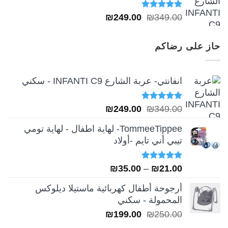
تم التقييم
السعر
السعر
₪
249.00
₪
349.00
5.00
من 5
الأصلي
الحالي
هو:
هو:
حاز على رضاكم
₪249.00.
₪349.00.
انفانتي- عربة الشارع INFANTI C9 - سكني
تم التقييم
السعر
السعر
₪
249.00
₪
349.00
5.00
من 5
الأصلي
الحالي
TommeeTippee- لهاية اطفال - لهاية تومي
هو:
هو:
تيبي أني تايم -أولاد
₪249.00.
₪349.00.
تم التقييم
نطاق
₪
35.00
–
₪
21.00
5.00
من 5
السعر:
أرجوحة أطفال كهربائية ماستيلا ديلوكس
من
المحمولة - سكني
السعر
السعر
₪
199.00
₪
250.00
خلال
الأصلي
الحالي