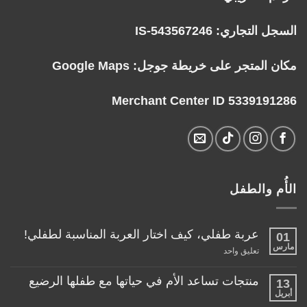
السجل التجاري: IS-543567246
مكان المتجر على خريطة جوجل:
Google Maps
Merchant Center ID 5339191286
الأُم والطفل
عربة طفلي، كيف اختار العربة المناسبة لطفلي!
01
مارس
على
تعليق واحد
عربة
طفلي،
كيف
منتجات تساعد الأم في حياتها مع طفلها الرضيع
13
اختار
أبريل
لا
العربة
توجد