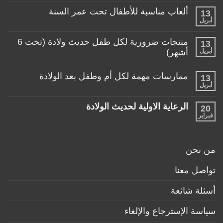
المناسبة
تعليقات
لطفلي!
ألعاب مناسبة للأطفال تحت عمر السنة
13
على
منتجات
أبريل
لا
تساعد
توجد
الأم
تعليقات
منتجات ضرورية لكل طفل حديث ولادة (تحت 6
في
13
على
حياتها
ألعاب
أبريل
أشهر)
مع
مناسبة
طفلها
لا
للأطفال
الرضيع
توجد
تحت
ممارسات مهمة لكل أم وطفل بعد الولادة
13
تعليقات
عمر
على
أبريل
السنة
لا
منتجات
توجد
ضرورية
تعليقات
لكل
الرعاية الاولية لحديث الولادة
20
على
طفل
ممارسات
فبراير
لا
حديث
مهمة
توجد
ولادة
لكل
تعليقات
(تحت
أم
على
6
وطفل
الرعاية
أشهر)
من نحن
بعد
الاولية
الولادة
لحديث
الولادة
تواصل معنا
أسئلة شائعة
سياسة الإسترجاع والإلغاء