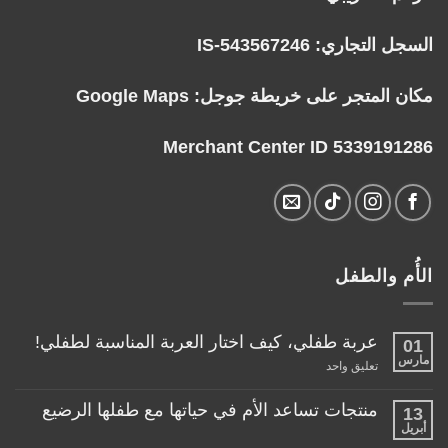
السجل التجاري: IS-543567246
مكان المتجر على خريطة جوجل:
Google Maps
Merchant Center ID 5339191286
الأُم والطفل
عربة طفلي، كيف اختار العربة المناسبة لطفلي!
01
مارس
على
تعليق واحد
عربة
طفلي،
كيف
منتجات تساعد الأم في حياتها مع طفلها الرضيع
13
اختار
أبريل
لا
العربة
توجد