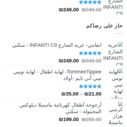
تم التقييم
السعر
السعر
₪
249.00
₪
349.00
5.00
من 5
الأصلي
الحالي
هو:
هو:
حاز على رضاكم
₪249.00.
₪349.00.
انفانتي- عربة الشارع INFANTI C9 - سكني
تم التقييم
السعر
السعر
₪
249.00
₪
349.00
5.00
من 5
الأصلي
الحالي
TommeeTippee- لهاية اطفال - لهاية تومي
هو:
هو:
تيبي أني تايم -أولاد
₪249.00.
₪349.00.
تم التقييم
نطاق
₪
35.00
–
₪
21.00
5.00
من 5
السعر:
أرجوحة أطفال كهربائية ماستيلا ديلوكس
من
المحمولة - سكني
السعر
السعر
₪
199.00
₪
250.00
خلال
الأصلي
الحالي