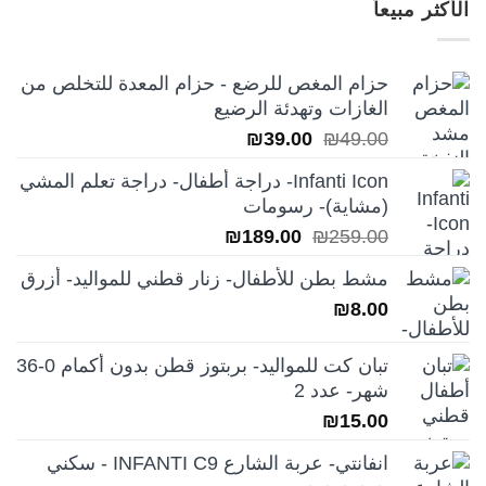
الأكثر مبيعاً
₪249.00.
₪350.00.
حزام المغص للرضع - حزام المعدة للتخلص من
الغازات وتهدئة الرضيع
السعر
السعر
₪
39.00
₪
49.00
الأصلي
الحالي
Infanti Icon- دراجة أطفال- دراجة تعلم المشي
هو:
هو:
(مشاية)- رسومات
₪39.00.
₪49.00.
السعر
السعر
₪
189.00
₪
259.00
الأصلي
الحالي
مشط بطن للأطفال- زنار قطني للمواليد- أزرق
هو:
هو:
₪
8.00
₪189.00.
₪259.00.
تبان كت للمواليد- بربتوز قطن بدون أكمام 0-36
شهر- عدد 2
₪
15.00
انفانتي- عربة الشارع INFANTI C9 - سكني