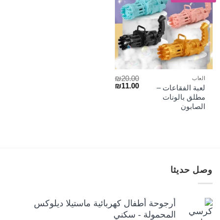
₪
20.00
العاب
السعر
السعر
₪
11.00
لعبة الفقاعات –
الأصلي
الحالي
مطلق بالونات
هو:
هو:
الصابون
₪11.00.
₪20.00.
وصل حديثا
أرجوحة أطفال كهربائية ماستيلا ديلوكس
المحمولة - سكني