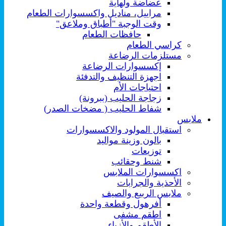
عضاضة ولهاية
مراييل، مناديل واكسسوارات الطعام
وقت الوجبة "أطباق وملاعق"
حافظات الطعام
كراسي الطعام
مستلزمات الرضاعة
إكسسوارات الرضاعة
اجهزة التنظيف والتدفئة
احتياجات الأم
زجاجة الحليب (ببرونة)
شفاط الحليب ( مضخات الصدر)
ملابس
استقبال المولود والاكسسوارات
بالون وزينة مواليد
توزيعات
شنط وحقائب
اكسسوارات الملابس
الأحذية والجرابات
ملابس الربيع والصيف
أفرهول وقطعة واحدة
اطقم مشفى
الأطقم والأزياء