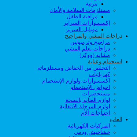
مرتبة
مستلزمات السلامة والأمان
مراقبة الطفل
إكسسوارات السراير
موبايل السرير
دراجات المشي والمراجيح
مراجيح وترمبولين
دراجات تعلم المشي
مشاية (ووكر)
استحمام وعناية
التخلص من الحفاض ومستلزماته
كهربائيات
اكسسوارات ولوازم الإستحمام
احواض الإستحمام
مستحضرات
لوازم العناية بالصحة
لوازم المرحلة الانتقالية
احتياجات الأم
العاب
المركبات الكهربائية
خشاخيش ودمى