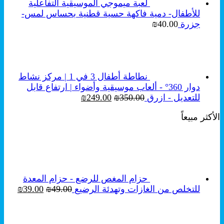
لعبة ميموجي الموسيقية التفاعلية
للأطفال- دمية فاكهة حسية قطنية بحساس لمس-
جزرة
40.00
₪
نطاطة أطفال 3 في 1 | مركز نشاط
دوار 360° - ألعاب موسيقية وأضواء | ارتفاع قابل
السعر
السعر
للتعديل - ازرق
350.00
₪
249.00
₪
الأصلي
الحالي
الأكثر مبيعاً
هو:
هو:
₪249.00.
₪350.00.
حزام المغص للرضع - حزام المعدة
السعر
السع
للتخلص من الغازات وتهدئة الرضيع
49.00
₪
39.00
₪
الأصلي
الحال
هو:
هو:
₪39.00.
₪49.00.