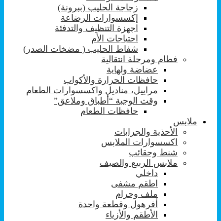
زجاجة الحليب (ببرونة)
إكسسوارات الرضاعة
اجهزة التنظيف والتدفئة
احتياجات الأم
شفاط الحليب ( مضخات الصدر)
فطام ومرحلة انتقالية
عضاضة ولهاية
حافظات الحرارة والأكواب
مراييل، مناديل واكسسوارات الطعام
وقت الوجبة “أطباق وملاعق”
حافظات الطعام
ملابس
الأحذية والجرابات
اكسسوارات الملابس
شنط وحقائب
ملابس الربيع والصيف
داخلي
اطقم مشفى
ملف وحرام
أفرهول وقطعة واحدة
الأطقم والأزياء