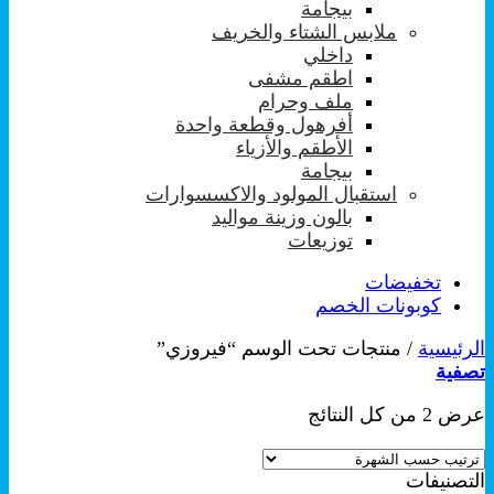
بيجامة
ملابس الشتاء والخريف
داخلي
اطقم مشفى
ملف وحرام
أفرهول وقطعة واحدة
الأطقم والأزياء
بيجامة
استقبال المولود والاكسسوارات
بالون وزينة مواليد
توزيعات
تخفيضات
كوبونات الخصم
الرئيسية
/
منتجات تحت الوسم “فيروزي”
تصفية
تم
عرض ⁦2⁩ من كل النتائج
الفرز
حسب
التصنيفات
الشهرة