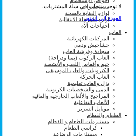
احواض الإستحمام
لا توجد منتجات في سلة المشتريات.
مستحضرات
لوازم العناية بالصحة
العودة إلى المتجر
لوازم المرحلة الانتقالية
احتياجات الأم
العاب
المركبات الكهربائية
خشاخيش ودمى
سجادة وفرشة العاب
العاب الركوب (بمبا ودراجة)
خيم وأقفاص اللعب والأنشطة
الكترونيات والعاب الموسيقى
العاب الحركة
بزل والعاب تعليمية
الدمى والشخصيات الكرتونية
المراجيح والألعاب الخارجية والمائية
الألعاب التفاعلية
موبايل السرير
الطعام والفطام
مستلزمات الطعام و الفطام
كراسي الطعام
مستلزمات الرضاعة