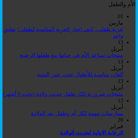
الأُم والطفل
01
مارس
عربة طفلي، كيف اختار العربة المناسبة لطفلي!
تعليق
على
واحد
عربة
13
طفلي،
أبريل
كيف
لا
منتجات تساعد الأم في حياتها مع طفلها الرضيع
اختار
توجد
13
العربة
تعليقات
أبريل
على
المناسبة
لا
ألعاب مناسبة للأطفال تحت عمر السنة
منتجات
لطفلي!
توجد
13
تساعد
تعليقات
أبريل
على
الأم
لا
منتجات ضرورية لكل طفل حديث ولادة (تحت 6 أشهر)
ألعاب
في
تو
13
مناسبة
حياتها
تع
أبريل
للأطفال
مع
عل
لا
ممارسات مهمة لكل أم وطفل بعد الولادة
تحت
طفلها
من
توجد
20
عمر
الرضيع
ضر
تعليقات
فبراير
السنة
على
لك
لا
الرعاية الاولية لحديث الولادة