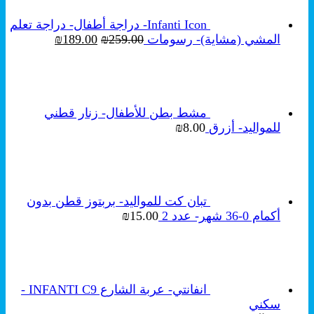
Infanti Icon- دراجة أطفال- دراجة تعلم
السعر
السعر
المشي (مشاية)- رسومات
259.00
₪
189.00
₪
الأصلي
الحالي
هو:
هو:
₪189.00.
₪259.00.
مشط بطن للأطفال- زنار قطني
للمواليد- أزرق
8.00
₪
تبان كت للمواليد- بربتوز قطن بدون
أكمام 0-36 شهر- عدد 2
15.00
₪
انفانتي- عربة الشارع INFANTI C9 -
سكني