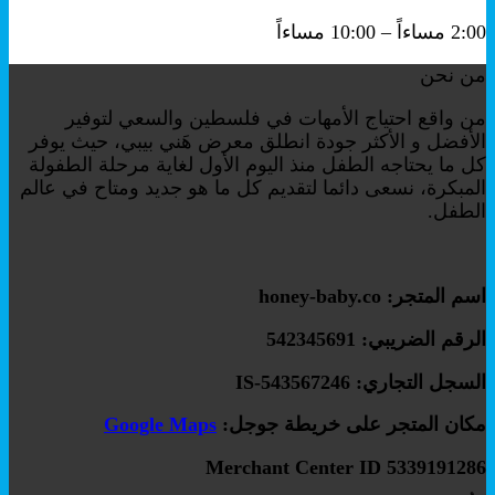
2:00 مساءاً – 10:00 مساءاً
من نحن
من واقع احتياج الأمهات في فلسطين والسعي لتوفير
الأفضل و الأكثر جودة انطلق معرض هَني بيبي، حيث يوفر
كل ما يحتاجه الطفل منذ اليوم الأول لغاية مرحلة الطفولة
المبكرة، نسعى دائما لتقديم كل ما هو جديد ومتاح في عالم
الطفل.
اسم المتجر: honey-baby.co
الرقم الضريبي: 542345691
السجل التجاري: IS-543567246
مكان المتجر على خريطة جوجل:
Google Maps
Merchant Center ID 5339191286