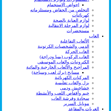
احواض الإستحمام
التخلص من الحفاض ومستلزماته
كهربائيات
لوازم العناية بالصحة
لوازم المرحلة الانتقالية
مستحضرات
العاب
الألعاب التفاعلية
الدمى والشخصيات الكرتونية
العاب الحركة
العاب الركوب (بمبا ودراجة)
الكترونيات والعاب الموسيقى
المراجيح والألعاب الخارجية والمائية
مسابح (برك لعب وسباحة)
المركبات الكهربائية
بزل والعاب تعليمية
خشاخيش ودمى
خيم وأقفاص اللعب والأنشطة
سجادة وفرشة العاب
موبايل السرير
العربات والمقاعد