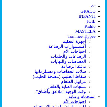
>>
GRACO
INFANTI
JOIE
Kidilo
MASTELA
Tommee Tippee
أجهزة التعقيم
أكسسوارات الرضاعة
احتياجات الأم
الرضاعات والحلمات
العضاضات واللهايات
تدفئة الرضاعة
سلات الحفاضات ومستلزماتها
شفاط الحليب (مضخة الحليب)
مراييل الطعام
منتجات العناية بالطفل
وقت الوجبة "ملاعق وأطباق"
استحمام وعناية
احتياجات الأم
اكسسوارات ولوازم الإستحمام