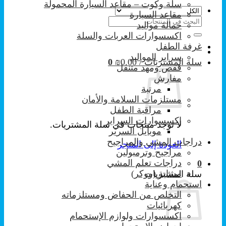
سلة وكوت – مقاعد السيارة المحمولة
مقاعد السيارة
البحث
حمالة مواليد
عن:
اكسسوارات العربات والسلة
غرفة الطفل
سراير المواليد
سلة المشتريات /
0.00
₪
0
قفص ومهد متنقل
مفارش
مرتبة
مستلزمات السلامة والأمان
مراقبة الطفل
إكسسوارات السراير
لا توجد منتجات في سلة المشتريات.
موبايل السرير
دراجات المشي والمراجيح
العودة إلى المتجر
مراجيح وترمبولين
دراجات تعلم المشي
0
مشاية (ووكر)
سلة المشتريات
استحمام وعناية
التخلص من الحفاض ومستلزماته
كهربائيات
اكسسوارات ولوازم الإستحمام