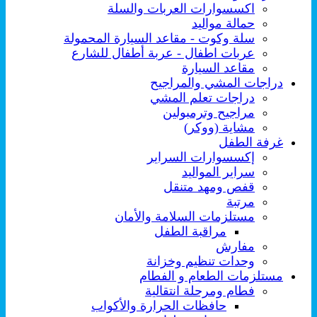
اكسسوارات العربات والسلة
حمالة مواليد
سلة وكوت - مقاعد السيارة المحمولة
عربات اطفال - عربة أطفال للشارع
مقاعد السيارة
دراجات المشي والمراجيح
دراجات تعلم المشي
مراجيح وترمبولين
مشاية (ووكر)
غرفة الطفل
إكسسوارات السراير
سراير المواليد
قفص ومهد متنقل
مرتبة
مستلزمات السلامة والأمان
مراقبة الطفل
مفارش
وحدات تنظيم وخزانة
مستلزمات الطعام و الفطام
فطام ومرحلة انتقالية
حافظات الحرارة والأكواب