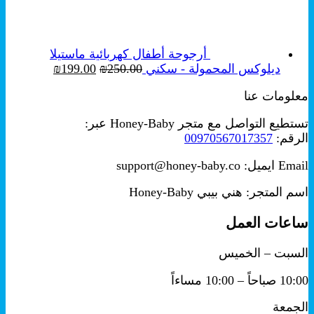
من
خلال
أرجوحة أطفال كهربائية ماستيلا
السعر
السعر
ديلوكس المحمولة - سكني
250.00
₪
199.00
₪
الأصلي
الحالي
معلومات عنا
هو:
هو:
₪199.00.
₪250.00.
تستطيع التواصل مع متجر Honey-Baby عبر:
الرقم:
00970567017357
Email ايميل: support@honey-baby.co
اسم المتجر: هني بيبي Honey-Baby
ساعات العمل
السبت – الخميس
10:00 صباحاً – 10:00 مساءاً
الجمعة