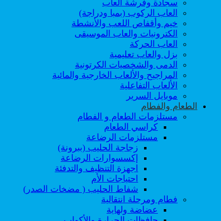
سجادة وفرشة العاب
العاب الركوب (بمبا ودراجة)
خيم وأقفاص اللعب والأنشطة
الكترونيات والعاب الموسيقى
العاب الحركة
بزل والعاب تعليمية
الدمى والشخصيات الكرتونية
المراجيح والألعاب الخارجية والمائية
الألعاب التفاعلية
موبايل السرير
الطعام والفطام
مستلزمات الطعام و الفطام
كراسي الطعام
مستلزمات الرضاعة
زجاجة الحليب (ببرونة)
إكسسوارات الرضاعة
اجهزة التنظيف والتدفئة
احتياجات الأم
شفاط الحليب ( مضخات الصدر)
فطام ومرحلة انتقالية
عضاضة ولهاية
حافظات الحرارة والأكواب