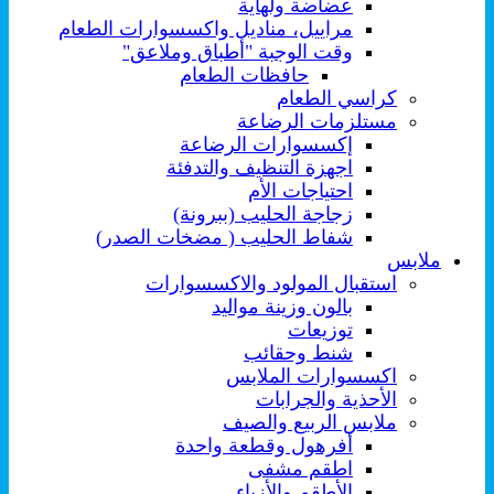
عضاضة ولهاية
مراييل، مناديل واكسسوارات الطعام
وقت الوجبة "أطباق وملاعق"
حافظات الطعام
كراسي الطعام
مستلزمات الرضاعة
إكسسوارات الرضاعة
اجهزة التنظيف والتدفئة
احتياجات الأم
زجاجة الحليب (ببرونة)
شفاط الحليب ( مضخات الصدر)
ملابس
استقبال المولود والاكسسوارات
بالون وزينة مواليد
توزيعات
شنط وحقائب
اكسسوارات الملابس
الأحذية والجرابات
ملابس الربيع والصيف
أفرهول وقطعة واحدة
اطقم مشفى
الأطقم والأزياء