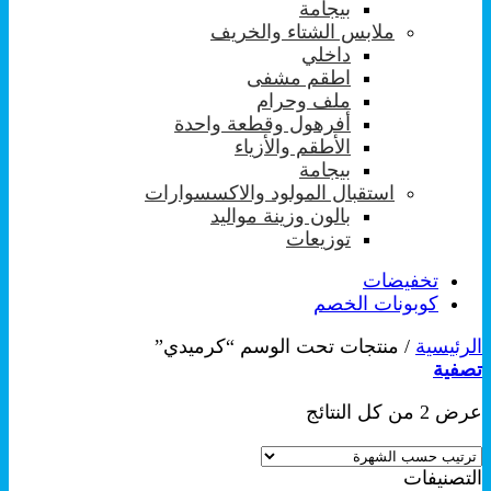
بيجامة
ملابس الشتاء والخريف
داخلي
اطقم مشفى
ملف وحرام
أفرهول وقطعة واحدة
الأطقم والأزياء
بيجامة
استقبال المولود والاكسسوارات
بالون وزينة مواليد
توزيعات
تخفيضات
كوبونات الخصم
الرئيسية
/
منتجات تحت الوسم “كرميدي”
تصفية
تم
عرض ⁦2⁩ من كل النتائج
الفرز
حسب
التصنيفات
الشهرة