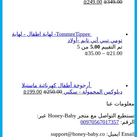
السعر
السعر
₪
249.00
₪
349.00
الأصلي
الحالي
هو:
هو:
₪249.00.
₪349.00.
TommeeTippee- لهاية اطفال - لهاية
تومي تيبي أني تايم -أولاد
تم التقييم
5.00
من 5
نطاق
₪
35.00
–
₪
21.00
السعر:
من
خلال
أرجوحة أطفال كهربائية ماستيلا
السعر
السعر
ديلوكس المحمولة - سكني
250.00
₪
199.00
₪
الأصلي
الحالي
معلومات عنا
هو:
هو:
₪199.00.
₪250.00.
تستطيع التواصل مع متجر Honey-Baby عبر:
الرقم:
00970567017357
Email ايميل: support@honey-baby.co