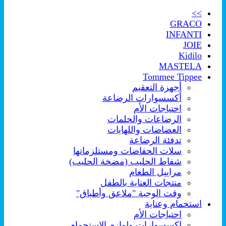
>>
GRACO
INFANTI
JOIE
Kidilo
MASTELA
Tommee Tippee
أجهزة التعقيم
أكسسوارات الرضاعة
احتياجات الأم
الرضاعات والحلمات
العضاضات واللهايات
تدفئة الرضاعة
سلات الحفاضات ومستلزماتها
شفاط الحليب (مضخة الحليب)
مراييل الطعام
منتجات العناية بالطفل
وقت الوجبة "ملاعق وأطباق"
استحمام وعناية
احتياجات الأم
اكسسوارات ولوازم الإستحمام