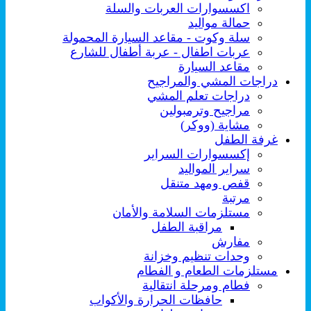
اكسسوارات العربات والسلة
حمالة مواليد
سلة وكوت - مقاعد السيارة المحمولة
عربات اطفال - عربة أطفال للشارع
مقاعد السيارة
دراجات المشي والمراجيح
دراجات تعلم المشي
مراجيح وترمبولين
مشاية (ووكر)
غرفة الطفل
إكسسوارات السراير
سراير المواليد
قفص ومهد متنقل
مرتبة
مستلزمات السلامة والأمان
مراقبة الطفل
مفارش
وحدات تنظيم وخزانة
مستلزمات الطعام و الفطام
فطام ومرحلة انتقالية
حافظات الحرارة والأكواب