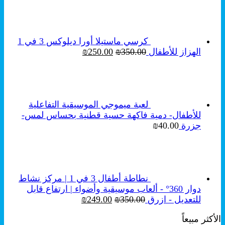
هو:
هو:
₪250.00.
₪350.00.
كرسي ماستيلا أورا ديلوكس 3 في 1
السعر
السعر
الهزاز للأطفال
350.00
₪
250.00
₪
الأصلي
الحالي
هو:
هو:
₪250.00.
₪350.00.
لعبة ميموجي الموسيقية التفاعلية
للأطفال- دمية فاكهة حسية قطنية بحساس لمس-
جزرة
40.00
₪
نطاطة أطفال 3 في 1 | مركز نشاط
دوار 360° - ألعاب موسيقية وأضواء | ارتفاع قابل
السعر
السعر
للتعديل - ازرق
350.00
₪
249.00
₪
الأصلي
الحالي
الأكثر مبيعاً
هو:
هو: