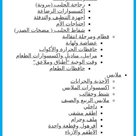
زجاجة الحليب (ببرونة)
إكسسوارات الرضاعة
اجهزة التنظيف والتدفئة
احتياجات الأم
شفاط الحليب ( مضخات الصدر)
فطام ومرحلة انتقالية
عضاضة ولهاية
حافظات الحرارة والأكواب
مراييل، مناديل واكسسوارات الطعام
وقت الوجبة “أطباق وملاعق”
حافظات الطعام
ملابس
الأحذية والجرابات
اكسسوارات الملابس
شنط وحقائب
ملابس الربيع والصيف
داخلي
اطقم مشفى
ملف وحرام
أفرهول وقطعة واحدة
الأطقم والأزياء