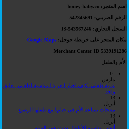
اسم المتجر: honey-baby.co
الرقم الضريبي: 542345691
السجل التجاري: IS-543567246
مكان المتجر على خريطة جوجل:
Google Maps
Merchant Center ID 5339191286
الأُم والطفل
01
مارس
عربة طفلي، كيف اختار العربة المناسبة لطفلي!
تعليق
على
واحد
عربة
13
طفلي،
أبريل
كيف
لا
منتجات تساعد الأم في حياتها مع طفلها الرضيع
اختار
توجد
13
العربة
تعليقات
أبريل
على
المناسبة
لا
ألعاب مناسبة للأطفال تحت عمر السنة