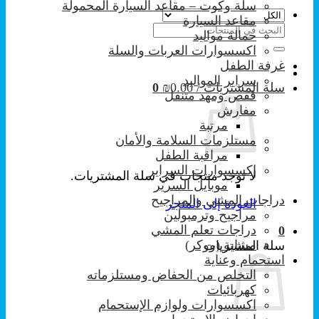
سلة وكوت – مقاعد السيارة المحمولة
مقاعد السيارة
البحث
حمالة مواليد
عن:
اكسسوارات العربات والسلة
غرفة الطفل
سراير المواليد
سلة المشتريات /
0.00
₪
0
قفص ومهد متنقل
مفارش
مرتبة
مستلزمات السلامة والأمان
مراقبة الطفل
إكسسوارات السراير
لا توجد منتجات في سلة المشتريات.
موبايل السرير
دراجات المشي والمراجيح
العودة إلى المتجر
مراجيح وترمبولين
دراجات تعلم المشي
0
مشاية (ووكر)
سلة المشتريات
استحمام وعناية
التخلص من الحفاض ومستلزماته
كهربائيات
اكسسوارات ولوازم الإستحمام