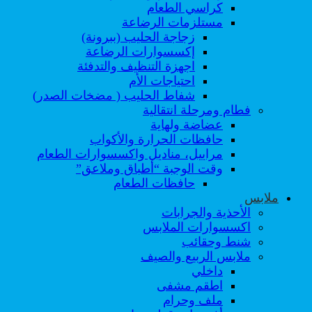
كراسي الطعام
مستلزمات الرضاعة
زجاجة الحليب (ببرونة)
إكسسوارات الرضاعة
اجهزة التنظيف والتدفئة
احتياجات الأم
شفاط الحليب ( مضخات الصدر)
فطام ومرحلة انتقالية
عضاضة ولهاية
حافظات الحرارة والأكواب
مراييل، مناديل واكسسوارات الطعام
وقت الوجبة “أطباق وملاعق”
حافظات الطعام
ملابس
الأحذية والجرابات
اكسسوارات الملابس
شنط وحقائب
ملابس الربيع والصيف
داخلي
اطقم مشفى
ملف وحرام