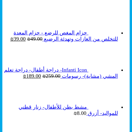
₪249.00.
₪350.00.
حزام المغص للرضع - حزام المعدة
السعر
السع
للتخلص من الغازات وتهدئة الرضيع
49.00
₪
39.00
₪
الأصلي
الحال
هو:
هو:
₪39.00.
₪49.00.
Infanti Icon- دراجة أطفال- دراجة تعلم
السعر
السعر
المشي (مشاية)- رسومات
259.00
₪
189.00
₪
الأصلي
الحالي
هو:
هو:
₪189.00.
₪259.00.
مشط بطن للأطفال- زنار قطني
للمواليد- أزرق
8.00
₪