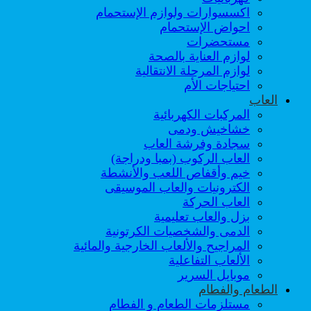
اكسسوارات ولوازم الإستحمام
احواض الإستحمام
مستحضرات
لوازم العناية بالصحة
لوازم المرحلة الانتقالية
احتياجات الأم
العاب
المركبات الكهربائية
خشاخيش ودمى
سجادة وفرشة العاب
العاب الركوب (بمبا ودراجة)
خيم وأقفاص اللعب والأنشطة
الكترونيات والعاب الموسيقى
العاب الحركة
بزل والعاب تعليمية
الدمى والشخصيات الكرتونية
المراجيح والألعاب الخارجية والمائية
الألعاب التفاعلية
موبايل السرير
الطعام والفطام
مستلزمات الطعام و الفطام