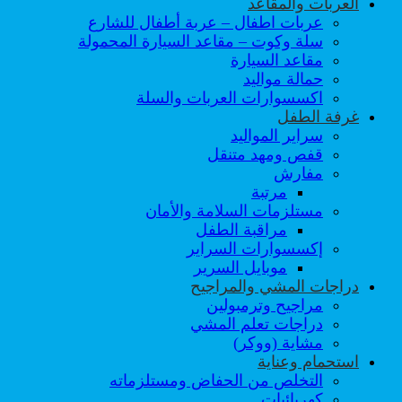
العربات والمقاعد
عربات اطفال – عربة أطفال للشارع
سلة وكوت – مقاعد السيارة المحمولة
مقاعد السيارة
حمالة مواليد
اكسسوارات العربات والسلة
غرفة الطفل
سراير المواليد
قفص ومهد متنقل
مفارش
مرتبة
مستلزمات السلامة والأمان
مراقبة الطفل
إكسسوارات السراير
موبايل السرير
دراجات المشي والمراجيح
مراجيح وترمبولين
دراجات تعلم المشي
مشاية (ووكر)
استحمام وعناية
التخلص من الحفاض ومستلزماته
كهربائيات