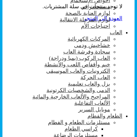
احواض الإستحمام
لا توجد منتجات في سلة المشتريات.
مستحضرات
لوازم العناية بالصحة
العودة إلى المتجر
لوازم المرحلة الانتقالية
احتياجات الأم
العاب
المركبات الكهربائية
خشاخيش ودمى
سجادة وفرشة العاب
العاب الركوب (بمبا ودراجة)
خيم وأقفاص اللعب والأنشطة
الكترونيات والعاب الموسيقى
العاب الحركة
بزل والعاب تعليمية
الدمى والشخصيات الكرتونية
المراجيح والألعاب الخارجية والمائية
الألعاب التفاعلية
موبايل السرير
الطعام والفطام
مستلزمات الطعام و الفطام
كراسي الطعام
مستلزمات الرضاعة