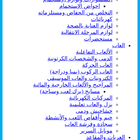
احواض الإستحمام
التخلص من الحفاض ومستلزماته
كهربائيات
لوازم العناية بالصحة
لوازم المرحلة الانتقالية
مستحضرات
العاب
الألعاب التفاعلية
الدمى والشخصيات الكرتونية
العاب الحركة
العاب الركوب (بمبا ودراجة)
الكترونيات والعاب الموسيقى
المراجيح والألعاب الخارجية والمائية
مسابح (برك لعب وسباحة)
المركبات الكهربائية
بزل والعاب تعليمية
خشاخيش ودمى
خيم وأقفاص اللعب والأنشطة
سجادة وفرشة العاب
موبايل السرير
العربات والمقاعد