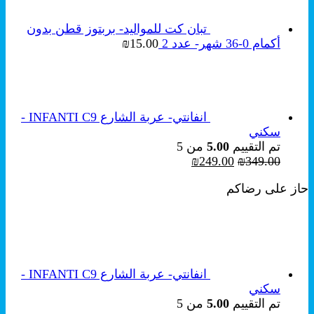
تبان كت للمواليد- بربتوز قطن بدون
أكمام 0-36 شهر- عدد 2
15.00
₪
انفانتي- عربة الشارع INFANTI C9 -
سكني
تم التقييم
5.00
من 5
السعر
السعر
₪
249.00
₪
349.00
الأصلي
الحالي
حاز على رضاكم
هو:
هو:
₪249.00.
₪349.00.
انفانتي- عربة الشارع INFANTI C9 -
سكني
تم التقييم
5.00
من 5