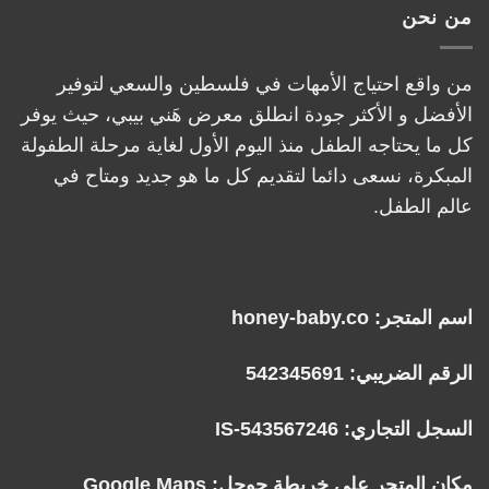
من نحن
من واقع احتياج الأمهات في فلسطين والسعي لتوفير
الأفضل و الأكثر جودة انطلق معرض هَني بيبي، حيث يوفر
كل ما يحتاجه الطفل منذ اليوم الأول لغاية مرحلة الطفولة
المبكرة، نسعى دائما لتقديم كل ما هو جديد ومتاح في
عالم الطفل.
اسم المتجر: honey-baby.co
الرقم الضريبي: 542345691
السجل التجاري: IS-543567246
مكان المتجر على خريطة جوجل:
Google Maps