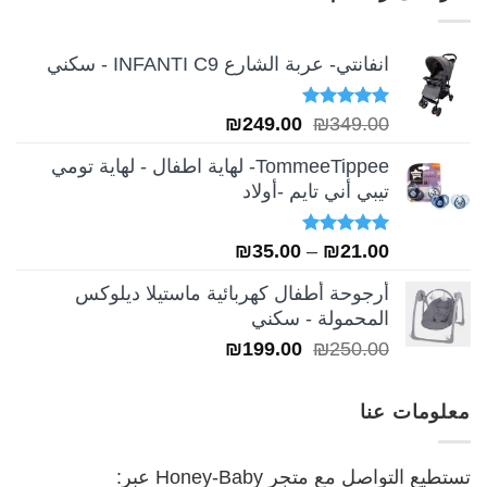
₪249.00.
₪349.00.
انفانتي- عربة الشارع INFANTI C9 - سكني
تم التقييم
السعر
السعر
₪
249.00
₪
349.00
5.00
من 5
الأصلي
الحالي
TommeeTippee- لهاية اطفال - لهاية تومي
هو:
هو:
تيبي أني تايم -أولاد
₪249.00.
₪349.00.
تم التقييم
نطاق
₪
35.00
–
₪
21.00
5.00
من 5
السعر:
أرجوحة أطفال كهربائية ماستيلا ديلوكس
من
المحمولة - سكني
السعر
السعر
₪
199.00
₪
250.00
خلال
الأصلي
الحالي
هو:
هو:
معلومات عنا
₪199.00.
₪250.00.
تستطيع التواصل مع متجر Honey-Baby عبر: