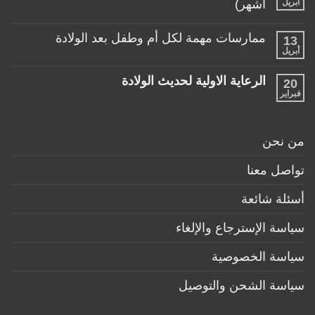
ألعاب
أبريل
أشهر)
مع
مناسبة
طفلها
لا
للأطفال
الرضيع
توجد
تحت
ممارسات مهمة لكل أم وطفل بعد الولادة
13
تعليقات
عمر
على
أبريل
السنة
لا
منتجات
توجد
ضرورية
تعليقات
لكل
الرعاية الاولية لحديث الولادة
20
على
طفل
ممارسات
فبراير
لا
حديث
مهمة
توجد
ولادة
لكل
تعليقات
(تحت
أم
على
6
وطفل
الرعاية
أشهر)
من نحن
بعد
الاولية
الولادة
لحديث
الولادة
تواصل معنا
أسئلة شائعة
سياسة الإسترجاع والإلغاء
سياسة الخصوصية
سياسة الشحن والتوصيل