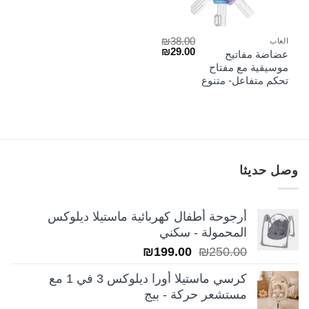
₪
38.00
العاب
السعر
السعر
₪
29.00
عضاضة مفاتيح
الأصلي
الحالي
موسيقية مع مفتاح
هو:
هو:
تحكم متفاعل- متنوع
₪29.00.
₪38.00.
وصل حديثا
أرجوحة أطفال كهربائية ماستيلا ديلوكس
المحمولة - سكني
السعر
السعر
₪
199.00
₪
250.00
الأصلي
الحالي
كرسي ماستيلا أورا ديلوكس 3 في 1 مع
هو:
هو:
مستشعر حركة - بيج
₪199.00.
₪250.00.