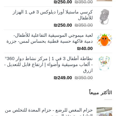
السعر
السعر
₪
250.00
₪
350.00
الأصلي
الحالي
كرسي ماستيلا أورا ديلوكس 3 في 1 الهزاز
هو:
هو:
للأطفال
₪250.00.
₪350.00.
السعر
السعر
₪
250.00
₪
350.00
الأصلي
الحالي
لعبة ميموجي الموسيقية التفاعلية للأطفال-
هو:
هو:
دمية فاكهة حسية قطنية بحساس لمس- جزرة
₪250.00.
₪350.00.
₪
40.00
نطاطة أطفال 3 في 1 | مركز نشاط دوار 360°
- ألعاب موسيقية وأضواء | ارتفاع قابل للتعديل -
ازرق
السعر
السعر
₪
249.00
₪
350.00
الأصلي
الحالي
هو:
هو:
الأكثر مبيعاً
₪249.00.
₪350.00.
حزام المغص للرضع - حزام المعدة للتخلص من