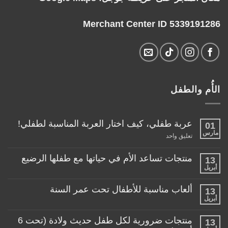
Merchant Center ID 5339191286
الأُم والطفل
عربة طفلي، كيف اختار العربة المناسبة لطفلي!
01
مارس
على
تعليق واحد
عربة
طفلي،
كيف
منتجات تساعد الأم في حياتها مع طفلها الرضيع
13
اختار
أبريل
لا
العربة
توجد
المناسبة
تعليقات
لطفلي!
ألعاب مناسبة للأطفال تحت عمر السنة
13
على
منتجات
أبريل
لا
تساعد
توجد
الأم
تعليقات
منتجات ضرورية لكل طفل حديث ولادة (تحت 6
في
13
على
حياتها