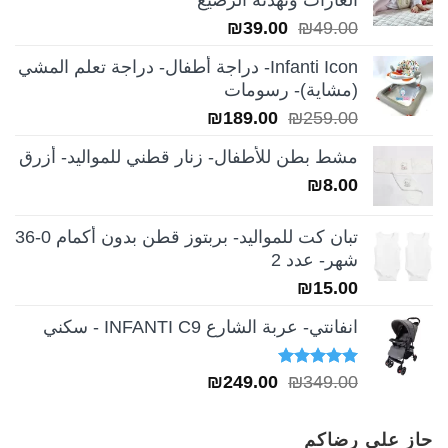
الغازات وتهدئة الرضيع
السعر
السعر
₪
39.00
₪
49.00
الأصلي
الحالي
Infanti Icon- دراجة أطفال- دراجة تعلم المشي
هو:
هو:
(مشاية)- رسومات
₪39.00.
₪49.00.
السعر
السعر
₪
189.00
₪
259.00
الأصلي
الحالي
مشط بطن للأطفال- زنار قطني للمواليد- أزرق
هو:
هو:
₪
8.00
₪189.00.
₪259.00.
تبان كت للمواليد- بربتوز قطن بدون أكمام 0-36
شهر- عدد 2
₪
15.00
انفانتي- عربة الشارع INFANTI C9 - سكني
تم التقييم
السعر
السعر
₪
249.00
₪
349.00
5.00
من 5
الأصلي
الحالي
هو:
هو:
حاز على رضاكم