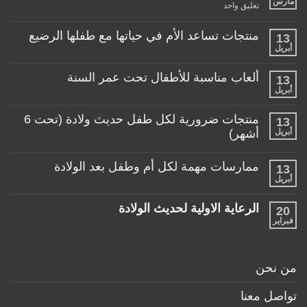
مارس
على
تعليق واحد
عربة
طفلي،
كيف
منتجات تساعد الأم في حياتها مع طفلها الرضيع
13
اختار
أبريل
لا
العربة
توجد
المناسبة
تعليقات
لطفلي!
ألعاب مناسبة للأطفال تحت عمر السنة
13
على
منتجات
أبريل
لا
تساعد
توجد
الأم
تعليقات
منتجات ضرورية لكل طفل حديث ولادة (تحت 6
في
13
على
حياتها
ألعاب
أبريل
أشهر)
مع
مناسبة
طفلها
لا
للأطفال
الرضيع
توجد
تحت
ممارسات مهمة لكل أم وطفل بعد الولادة
13
تعليقات
عمر
على
أبريل
السنة
لا
منتجات
توجد
ضرورية
تعليقات
لكل
الرعاية الاولية لحديث الولادة
20
على
طفل
ممارسات
فبراير
لا
حديث
مهمة
توجد
ولادة
لكل
تعليقات
(تحت
أم
على
6
وطفل
الرعاية
أشهر)
من نحن
بعد
الاولية
الولادة
لحديث
الولادة
تواصل معنا