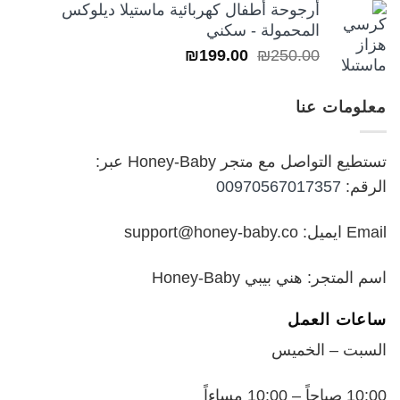
أرجوحة أطفال كهربائية ماستيلا ديلوكس
من
المحمولة - سكني
السعر
السعر
₪
199.00
₪
250.00
خلال
الأصلي
الحالي
هو:
هو:
معلومات عنا
₪199.00.
₪250.00.
تستطيع التواصل مع متجر Honey-Baby عبر:
الرقم:
00970567017357
Email ايميل: support@honey-baby.co
اسم المتجر: هني بيبي Honey-Baby
ساعات العمل
السبت – الخميس
10:00 صباحاً – 10:00 مساءاً