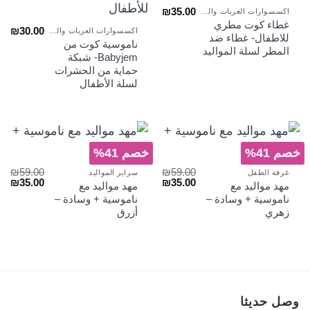
₪
35.00
اكسسوارات العربات والسلة
غطاء كوت مطري
₪
30.00
اكسسوارات العربات والسلة
للاطفال- غطاء ضد
ناموسية كوت من
المطر لسلة المواليد
Babyjem- شبكة
حماية من الحشرات
لسلة الأطفال
خصم 41%
خصم 41%
₪
59.00
₪
59.00
غرفة الطفل
سراير المواليد
السعر
السعر
السعر
الس
₪
35.00
₪
35.00
مهد مواليد مع
مهد مواليد مع
الأصلي
الحالي
الأصلي
الح
ناموسية + وسادة –
ناموسية + وسادة –
هو:
هو:
هو:
هو:
زهري
أزرق
₪35.00.
₪59.00.
₪35.00.
₪59.00.
وصل حديثا