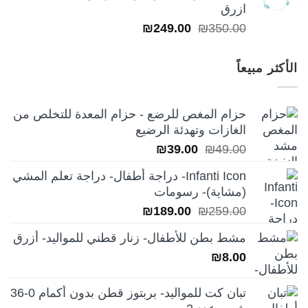
ازرق
السعر
السعر
₪
249.00
₪
350.00
الأصلي
الحالي
هو:
هو:
الأكثر مبيعاً
₪249.00.
₪350.00.
حزام المغص للرضع - حزام المعدة للتخلص من
الغازات وتهدئة الرضيع
السعر
السعر
₪
39.00
₪
49.00
الأصلي
الحالي
Infanti Icon- دراجة أطفال- دراجة تعلم المشي
هو:
هو:
(مشاية)- رسومات
₪39.00.
₪49.00.
السعر
السعر
₪
189.00
₪
259.00
الأصلي
الحالي
مشط بطن للأطفال- زنار قطني للمواليد- أزرق
هو:
هو:
₪
8.00
₪189.00.
₪259.00.
تبان كت للمواليد- بربتوز قطن بدون أكمام 0-36