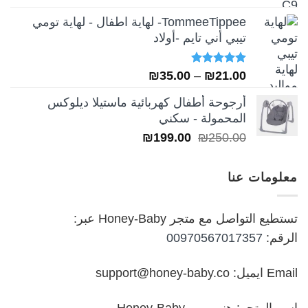
5.00
من 5
الأصلي
الحالي
TommeeTippee- لهاية اطفال - لهاية تومي
هو:
هو:
تيبي أني تايم -أولاد
₪249.00.
₪349.00.
تم التقييم
نطاق
₪
35.00
–
₪
21.00
5.00
من 5
السعر:
أرجوحة أطفال كهربائية ماستيلا ديلوكس
من
المحمولة - سكني
السعر
السعر
₪
199.00
₪
250.00
خلال
الأصلي
الحالي
هو:
هو:
معلومات عنا
₪199.00.
₪250.00.
تستطيع التواصل مع متجر Honey-Baby عبر:
الرقم:
00970567017357
Email ايميل: support@honey-baby.co