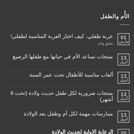
الأُم والطفل
عربة طفلي، كيف اختار العربة المناسبة لطفلي!
01
مارس
على
تعليق واحد
عربة
طفلي،
كيف
منتجات تساعد الأم في حياتها مع طفلها الرضيع
13
اختار
أبريل
لا
العربة
توجد
المناسبة
تعليقات
لطفلي!
ألعاب مناسبة للأطفال تحت عمر السنة
13
على
منتجات
أبريل
لا
تساعد
توجد
الأم
تعليقات
منتجات ضرورية لكل طفل حديث ولادة (تحت 6
في
13
على
حياتها
ألعاب
أبريل
أشهر)
مع
مناسبة
طفلها
لا
للأطفال
الرضيع
توجد
تحت
ممارسات مهمة لكل أم وطفل بعد الولادة
13
تعليقات
عمر
على
أبريل
السنة
لا
منتجات
توجد
ضرورية
تعليقات
لكل
الرعاية الاولية لحديث الولادة
20
على