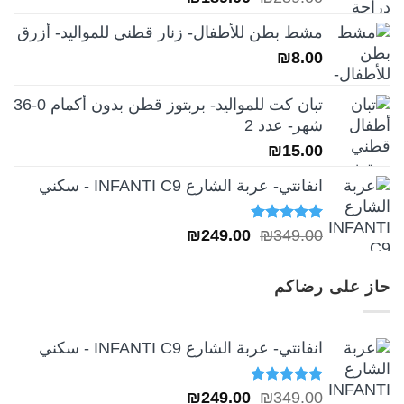
الأصلي
الحالي
مشط بطن للأطفال- زنار قطني للمواليد- أزرق
هو:
هو:
₪
8.00
₪189.00.
₪259.00.
تبان كت للمواليد- بربتوز قطن بدون أكمام 0-36
شهر- عدد 2
₪
15.00
انفانتي- عربة الشارع INFANTI C9 - سكني
تم التقييم
السعر
السعر
₪
249.00
₪
349.00
5.00
من 5
الأصلي
الحالي
هو:
هو:
حاز على رضاكم
₪249.00.
₪349.00.
انفانتي- عربة الشارع INFANTI C9 - سكني
تم التقييم
السعر
السعر
₪
249.00
₪
349.00