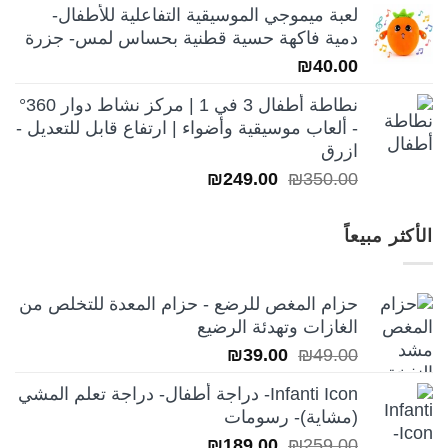
لعبة ميموجي الموسيقية التفاعلية للأطفال-
هو:
هو:
دمية فاكهة حسية قطنية بحساس لمس- جزرة
₪250.00.
₪350.00.
₪
40.00
نطاطة أطفال 3 في 1 | مركز نشاط دوار 360°
- ألعاب موسيقية وأضواء | ارتفاع قابل للتعديل -
ازرق
السعر
السعر
₪
249.00
₪
350.00
الأصلي
الحالي
هو:
هو:
الأكثر مبيعاً
₪249.00.
₪350.00.
حزام المغص للرضع - حزام المعدة للتخلص من
الغازات وتهدئة الرضيع
السعر
السعر
₪
39.00
₪
49.00
الأصلي
الحالي
Infanti Icon- دراجة أطفال- دراجة تعلم المشي
هو:
هو:
(مشاية)- رسومات
₪39.00.
₪49.00.
السعر
السعر
₪
189.00
₪
259.00