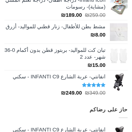
هو:
هو:
(مشاية)- رسومات
₪39.00.
₪49.00.
السعر
السعر
₪
189.00
₪
259.00
الأصلي
الحالي
مشط بطن للأطفال- زنار قطني للمواليد- أزرق
هو:
هو:
₪
8.00
₪189.00.
₪259.00.
تبان كت للمواليد- بربتوز قطن بدون أكمام 0-36
شهر- عدد 2
₪
15.00
انفانتي- عربة الشارع INFANTI C9 - سكني
تم التقييم
السعر
السعر
₪
249.00
₪
349.00
5.00
من 5
الأصلي
الحالي
هو:
هو:
حاز على رضاكم
₪249.00.
₪349.00.
انفانتي- عربة الشارع INFANTI C9 - سكني