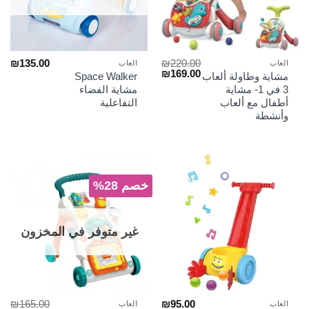
₪
135.00
₪
220.00
العاب
العاب
السعر
السعر
₪
169.00
مشاية وطاولة ألعاب
Space Walker
الأصلي
الحالي
3 في 1- مشاية
مشاية الفضاء
هو:
هو:
أطفال مع ألعاب
التفاعلية
₪169.00.
₪220.00.
وأنشطة
خصم 28%
غير متوفر في المخزون
₪
165.00
₪
95.00
العاب
العاب