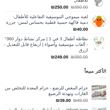
للأطفال
₪250.00.
₪350.00.
السعر
السعر
₪
250.00
₪
350.00
الأصلي
الحالي
لعبة ميموجي الموسيقية التفاعلية للأطفال-
هو:
هو:
دمية فاكهة حسية قطنية بحساس لمس- جزرة
₪250.00.
₪350.00.
₪
40.00
نطاطة أطفال 3 في 1 | مركز نشاط دوار 360°
- ألعاب موسيقية وأضواء | ارتفاع قابل للتعديل -
ازرق
السعر
السعر
₪
249.00
₪
350.00
الأصلي
الحالي
هو:
هو:
الأكثر مبيعاً
₪249.00.
₪350.00.
حزام المغص للرضع - حزام المعدة للتخلص من
الغازات وتهدئة الرضيع
السعر
السعر
₪
39.00
₪
49.00
الأصلي
الحالي
Infanti Icon- دراجة أطفال- دراجة تعلم المشي