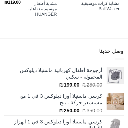
السعر
الس
₪
119.00
مشاية كرات موسيقية
مشاية أطفال
الأصلي
الح
Ball Walker
موسيقية تفاعلية
هو:
هو:
HUANGER
₪119.00.
₪165.00.
وصل حديثا
أرجوحة أطفال كهربائية ماستيلا ديلوكس
المحمولة - سكني
السعر
السعر
₪
199.00
₪
250.00
الأصلي
الحالي
كرسي ماستيلا أورا ديلوكس 3 في 1 مع
هو:
هو:
مستشعر حركة - بيج
₪199.00.
₪250.00.
السعر
السعر
₪
250.00
₪
350.00
الأصلي
الحالي
كرسي ماستيلا أورا ديلوكس 3 في 1 الهزاز
هو:
هو: