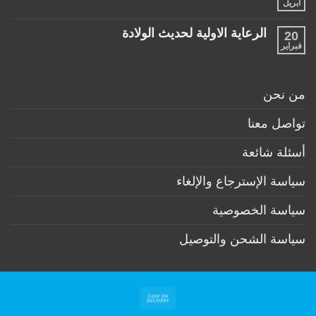
على
أبريل
السنة
لا
منتجات
توجد
ضرورية
تعليقات
لكل
الرعاية الاولية لحديث الولادة
20
على
طفل
ممارسات
فبراير
لا
حديث
مهمة
توجد
ولادة
لكل
تعليقات
(تحت
أم
على
6
وطفل
الرعاية
أشهر)
من نحن
بعد
الاولية
الولادة
لحديث
الولادة
تواصل معنا
أسئلة شائعة
سياسة الإسترجاع والإلغاء
سياسة الخصوصية
سياسة الشحن والتوصيل
Cash
On