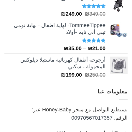
تم التقييم
السعر
السعر
₪
249.00
₪
349.00
5.00
من 5
الأصلي
الحالي
TommeeTippee- لهاية اطفال - لهاية تومي
هو:
هو:
تيبي أني تايم -أولاد
₪249.00.
₪349.00.
تم التقييم
نطاق
₪
35.00
–
₪
21.00
5.00
من 5
السعر:
أرجوحة أطفال كهربائية ماستيلا ديلوكس
من
المحمولة - سكني
السعر
السعر
₪
199.00
₪
250.00
خلال
الأصلي
الحالي
هو:
هو:
معلومات عنا
₪199.00.
₪250.00.
تستطيع التواصل مع متجر Honey-Baby عبر:
الرقم:
00970567017357