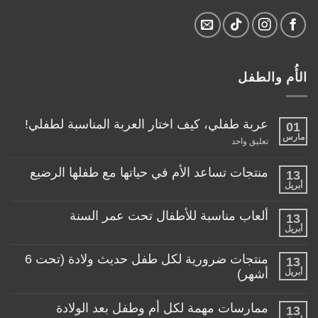
الأُم والطفل
عربة طفلي، كيف اختار العربة المناسبة لطفلي!
01
مارس
على
تعليق واحد
عربة
طفلي،
كيف
منتجات تساعد الأم في حياتها مع طفلها الرضيع
13
اختار
أبريل
لا
العربة
توجد
المناسبة
تعليقات
لطفلي!
ألعاب مناسبة للأطفال تحت عمر السنة
13
على
منتجات
أبريل
لا
تساعد
توجد
الأم
تعليقات
منتجات ضرورية لكل طفل حديث ولادة (تحت 6
في
13
على
حياتها
ألعاب
أبريل
أشهر)
مع
مناسبة
طفلها
لا
للأطفال
الرضيع
توجد
تحت
ممارسات مهمة لكل أم وطفل بعد الولادة
13
تعليقات
عمر