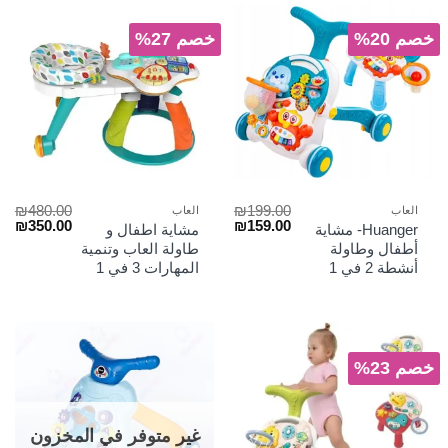
خصم 20%
خصم 27%
₪
480.00
₪
199.00
العاب
العاب
السعر
السعر
السعر
الس
₪
350.00
₪
159.00
Huanger- مشاية
مشاية اطفال و
الأصلي
الحالي
الأصلي
الح
أطفال وطاولة
طاولة العاب وتنمية
هو:
هو:
هو:
هو:
أنشطة 2 في 1
المهارات 3 في 1
₪350.00.
₪480.00.
₪159.00.
₪199.00.
خصم 23%
غير متوفر في المخزون