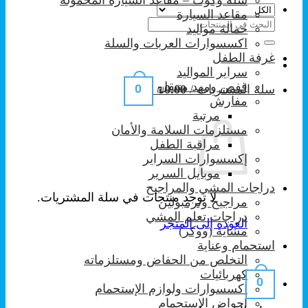
مقاعد السيارة
البحث
حمالة مواليد
عن:
اكسسوارات العربات والسلة
غرفة الطفل
سراير المواليد
قفص ومهد متنقل
0
سلة المشتريات /
0.00
₪
مفارش
مرتبة
مستلزمات السلامة والأمان
مراقبة الطفل
إكسسوارات السراير
موبايل السرير
دراجات المشي والمراجيح
لا توجد منتجات في سلة المشتريات.
مراجيح وترمبولين
دراجات تعلم المشي
العودة إلى المتجر
مشاية (ووكر)
استحمام وعناية
التخلص من الحفاض ومستلزماته
كهربائيات
0
اكسسوارات ولوازم الإستحمام
احواض الإستحمام