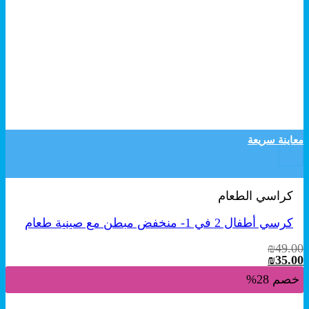
معاينة سريعة
+
كراسي الطعام
كرسي أطفال 2 في 1- منخفض مبطن مع صينية طعام
₪
49.00
السعر
السعر
₪
35.00
الأصلي
الحالي
خصم 28%
هو:
هو:
₪35.00.
₪49.00.