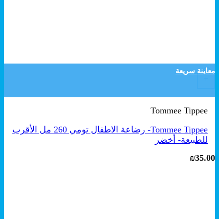
معاينة سريعة
+
Tommee Tippee
Tommee Tippee- رضاعة الاطفال تومي 260 مل الأقرب
للطبيعة- أخضر
₪
35.00