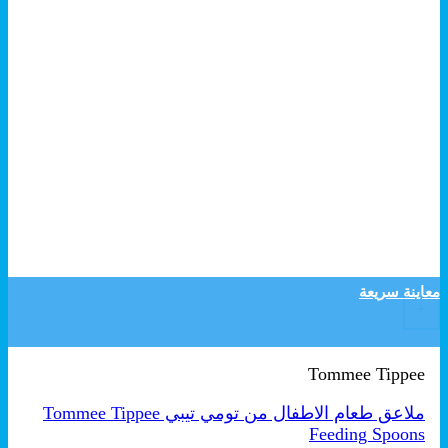
هناك العديد من الأشكال المختلفة لهذا المنتج. يمكن اختيار ا
معاينة سريعة
+
Tommee Tippee
ملاعق طعام الاطفال من تومي تيبي Tommee Tippee
Feeding Spoons