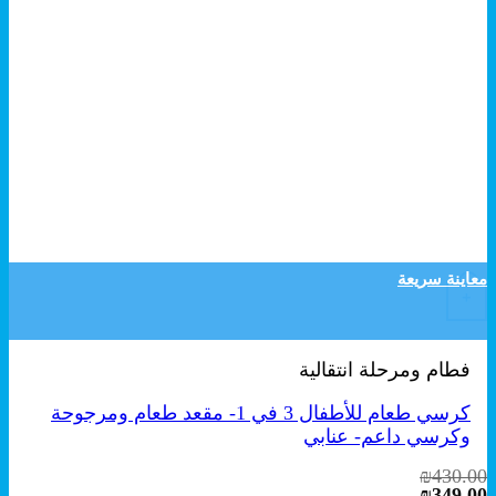
معاينة سريعة
+
فطام ومرحلة انتقالية
كرسي طعام للأطفال 3 في 1- مقعد طعام ومرجوحة
وكرسي داعم- عنابي
₪
430.00
السعر
السعر
₪
349.00