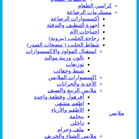
كراسي الطعام
مستلزمات الرضاعة
إكسسوارات الرضاعة
اجهزة التنظيف والتدفئة
احتياجات الأم
زجاجة الحليب (ببرونة)
شفاط الحليب ( مضخات الصدر)
استقبال المولود والاكسسوارات
بالون وزينة مواليد
توزيعات
شنط وحقائب
اكسسوارات الملابس
الأحذية والجرابات
ملابس الربيع والصيف
أفرهول وقطعة واحدة
اطقم مشفى
الأطقم والأزياء
ملابس
بيجامة
داخلي
ملف وحرام
ملابس الشتاء والخريف