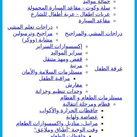
حمالة مواليد
سلة وكوت - مقاعد السيارة المحمولة
عربات اطفال - عربة أطفال للشارع
مقاعد السيارة
دراجات تعلم المشي
دراجات المشي والمراجيح
مراجيح وترمبولين
مشاية (ووكر)
إكسسوارات السراير
سراير المواليد
قفص ومهد متنقل
مرتبة
غرفة الطفل
مستلزمات السلامة والأمان
مراقبة الطفل
مفارش
وحدات تنظيم وخزانة
مستلزمات الطعام و الفطام
فطام ومرحلة انتقالية
حافظات الحرارة والأكواب
عضاضة ولهاية
مراييل، مناديل واكسسوارات الطعام
وقت الوجبة "أطباق وملاعق"
حافظات الطعام