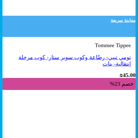
معاينة سريعة
+
Tommee Tippee
تومي تيبي- رضّاعة وكوب سوبر ستار- كوب مرحلة
إنتقالية- بنات
₪
45.00
خصم 23%