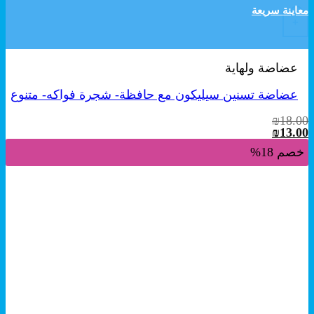
معاينة سريعة
+
عضاضة ولهاية
عضاضة تسنين سيليكون مع حافظة- شجرة فواكه- متنوع
₪
18.00
السعر
السعر
₪
13.00
الأصلي
الحالي
خصم 18%
هو:
هو:
₪13.00.
₪18.00.