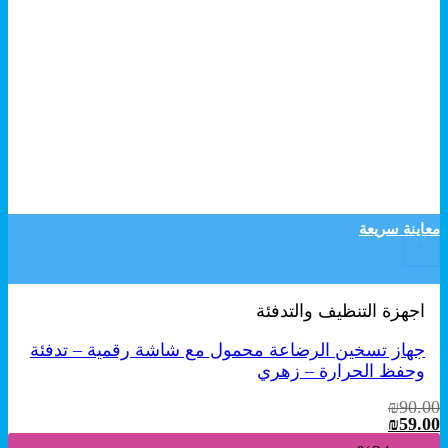
معاينة سريعة
+
اجهزة التنظيف والتدفئة
جهاز تسخين الرضاعة محمول مع شاشة رقمية – تدفئة
وحفظ الحرارة – زهري
₪
90.00
السعر
السعر
₪
59.00
الأصلي
الحالي