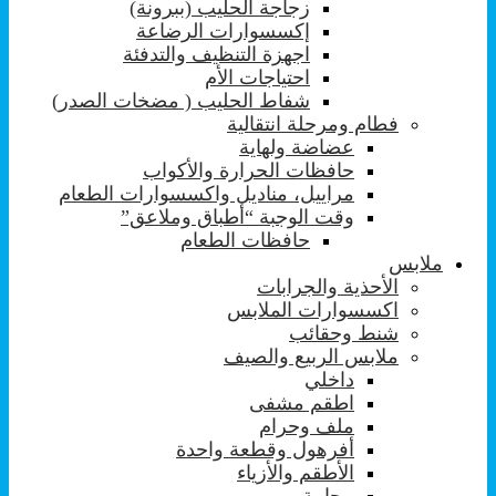
زجاجة الحليب (ببرونة)
إكسسوارات الرضاعة
اجهزة التنظيف والتدفئة
احتياجات الأم
شفاط الحليب ( مضخات الصدر)
فطام ومرحلة انتقالية
عضاضة ولهاية
حافظات الحرارة والأكواب
مراييل، مناديل واكسسوارات الطعام
وقت الوجبة “أطباق وملاعق”
حافظات الطعام
ملابس
الأحذية والجرابات
اكسسوارات الملابس
شنط وحقائب
ملابس الربيع والصيف
داخلي
اطقم مشفى
ملف وحرام
أفرهول وقطعة واحدة
الأطقم والأزياء
بيجامة