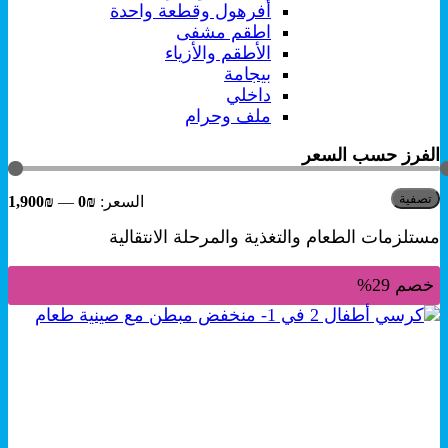
أفرهول وقطعة واحدة
اطقم مشفى
الأطقم والأزياء
بيجامة
داخلي
ملف وحرام
الفرز حسب السعر
أد
أع
تصفية
السعر:
₪0
—
₪1,900
س
س
مستلزمات الطعام والتغذية والمرحلة الانتقالية
خصم 29%