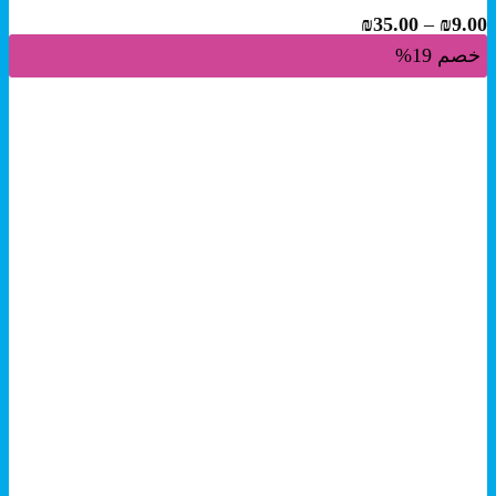
نطاق
₪
35.00
–
₪
9.00
السعر:
خصم 19%
من
خلال