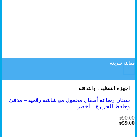
معاينة سريعة
+
اجهزة التنظيف والتدفئة
سخان رضاعة أطفال محمول مع شاشة رقمية – مدفئ
وحافظ للحرارة – أخضر
₪
90.00
السعر
السعر
₪
59.00
الأصلي
الحالي
هو:
هو: