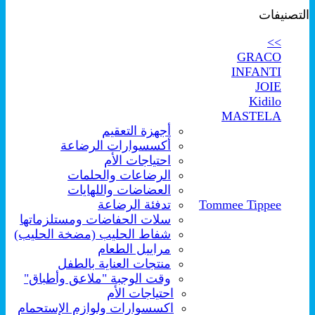
التصنيفات
>>
GRACO
INFANTI
JOIE
Kidilo
MASTELA
أجهزة التعقيم
أكسسوارات الرضاعة
احتياجات الأم
الرضاعات والحلمات
العضاضات واللهايات
Tommee Tippee
تدفئة الرضاعة
سلات الحفاضات ومستلزماتها
شفاط الحليب (مضخة الحليب)
مراييل الطعام
منتجات العناية بالطفل
وقت الوجبة "ملاعق وأطباق"
احتياجات الأم
اكسسوارات ولوازم الإستحمام