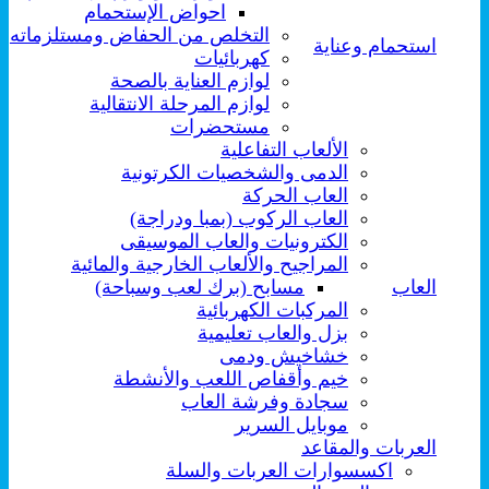
احواض الإستحمام
التخلص من الحفاض ومستلزماته
استحمام وعناية
كهربائيات
لوازم العناية بالصحة
لوازم المرحلة الانتقالية
مستحضرات
الألعاب التفاعلية
الدمى والشخصيات الكرتونية
العاب الحركة
العاب الركوب (بمبا ودراجة)
الكترونيات والعاب الموسيقى
المراجيح والألعاب الخارجية والمائية
العاب
مسابح (برك لعب وسباحة)
المركبات الكهربائية
بزل والعاب تعليمية
خشاخيش ودمى
خيم وأقفاص اللعب والأنشطة
سجادة وفرشة العاب
موبايل السرير
العربات والمقاعد
اكسسوارات العربات والسلة