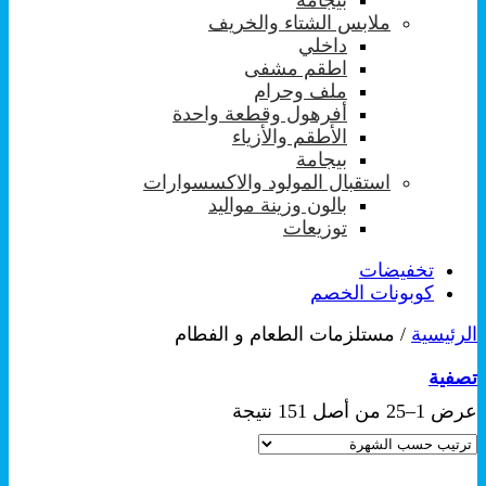
ملابس الشتاء والخريف
داخلي
اطقم مشفى
ملف وحرام
أفرهول وقطعة واحدة
الأطقم والأزياء
بيجامة
استقبال المولود والاكسسوارات
بالون وزينة مواليد
توزيعات
تخفيضات
كوبونات الخصم
الرئيسية
/
مستلزمات الطعام و الفطام
تصفية
تم
عرض 1–25 من أصل 151 نتيجة
الفرز
حسب
الشهرة