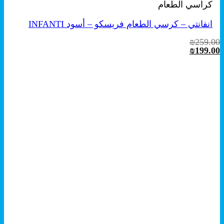
كراسي الطعام
انفانتي – كرسي الطعام فريسكو – أسود INFANTI
₪
259.00
السعر
السعر
₪
199.00
الأصلي
الحالي
هو:
هو:
₪199.00.
₪259.00.