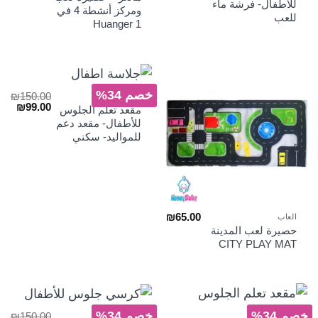
الأصلي
الح
للأطفال- فرشة ماء
₪19.00.
₪35.00.
ومركز أنشطة 4 في
هو:
هو:
للعب
1 Huanger
₪105.00.
₪165.00.
خصم 34%
₪
150.00
العاب
السعر
السع
₪
99.00
مقعد تعلم الجلوس
الأصلي
الحا
للأطفال- مقعد دعم
هو:
هو:
للمواليد- سكني
₪99.00.
₪150.00.
₪
65.00
العاب
حصيرة لعب المدينة
CITY PLAY MAT
خصم 34%
خصم 34%
₪
150.00
العاب