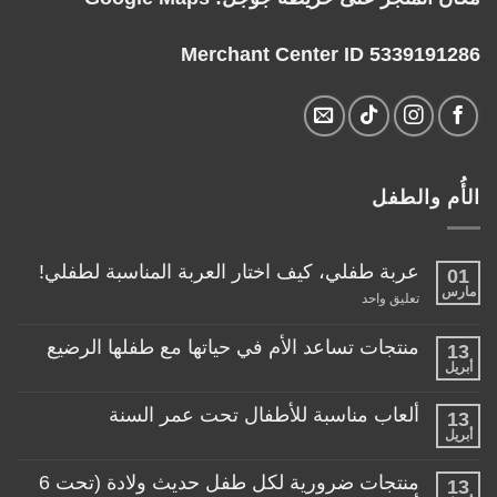
Merchant Center ID 5339191286
الأُم والطفل
عربة طفلي، كيف اختار العربة المناسبة لطفلي!
01
مارس
على
تعليق واحد
عربة
طفلي،
كيف
منتجات تساعد الأم في حياتها مع طفلها الرضيع
13
اختار
أبريل
لا
العربة
توجد
المناسبة
تعليقات
لطفلي!
ألعاب مناسبة للأطفال تحت عمر السنة
13
على
منتجات
أبريل
لا
تساعد
توجد
الأم
تعليقات
منتجات ضرورية لكل طفل حديث ولادة (تحت 6
في
13
على
حياتها