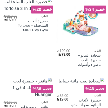
خصم 34%
خصم 20%
₪
210.00
العاب
السعر
الس
₪
169.00
حصيرة ألعاب
الأصلي
الح
السلحفاة – Tortoise
هو:
هو:
3-In-1 Play Gym
₪169.00.
₪210.00.
₪
120.00
العاب
السعر
السعر
₪
79.00
سجادة البيانو –
الأصلي
الحالي
حصيرة اللعب
هو:
هو:
بأضواء وأصوات
₪79.00.
₪120.00.
خصم 46%
خصم 36%
₪
35.00
العاب
السعر
السعر
₪
19.00
حصيرة الألعاب
₪
165.00
الأصلي
الحالي
العاب
المائية- سجادة مائية
السعر
الس
₪
105.00
هو:
هو:
هانغر – حصيرة لعب