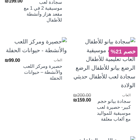
السعر
الس
₪
199.00
سجادة لعب
الأصلي
الح
موسيقية 2 في 1 مع
هو:
هو:
مقعد هزاز وأنشطة
₪199.00.
₪250.00.
للأطفال
خصم 21%
₪
99.00
العاب
حصيرة ومركز اللعب
والأنشطة – حيوانات
الحفلة
₪
200.00
العاب
السعر
السعر
₪
159.00
سجادة بيانو حجم
الأصلي
الحالي
كبير- حصيرة لعب
هو:
هو:
موسيقية للمواليد
₪159.00.
₪200.00.
مع ألعاب معلقة