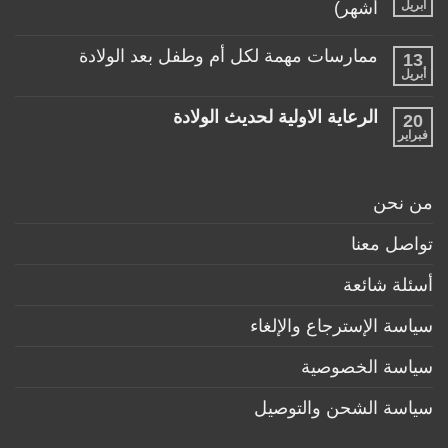
ألعاب
أبريل
أشهر)
مع
مناسبة
طفلها
لا
للأطفال
الرضيع
توجد
تحت
ممارسات مهمة لكل أم وطفل بعد الولادة
13
تعليقات
عمر
على
أبريل
السنة
لا
منتجات
توجد
ضرورية
تعليقات
لكل
الرعاية الاولية لحديث الولادة
20
على
طفل
ممارسات
فبراير
لا
حديث
مهمة
توجد
ولادة
لكل
تعليقات
(تحت
أم
على
6
وطفل
الرعاية
أشهر)
من نحن
بعد
الاولية
الولادة
لحديث
الولادة
تواصل معنا
أسئلة شائعة
سياسة الإسترجاع والإلغاء
سياسة الخصوصية
سياسة الشحن والتوصيل