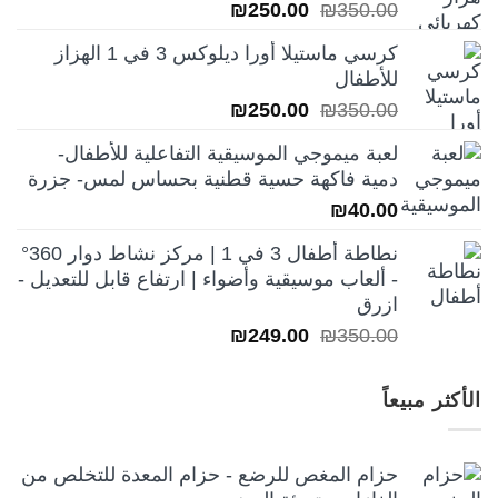
السعر
السعر
₪
250.00
₪
350.00
الأصلي
الحالي
كرسي ماستيلا أورا ديلوكس 3 في 1 الهزاز
هو:
هو:
للأطفال
₪250.00.
₪350.00.
السعر
السعر
₪
250.00
₪
350.00
الأصلي
الحالي
لعبة ميموجي الموسيقية التفاعلية للأطفال-
هو:
هو:
دمية فاكهة حسية قطنية بحساس لمس- جزرة
₪250.00.
₪350.00.
₪
40.00
نطاطة أطفال 3 في 1 | مركز نشاط دوار 360°
- ألعاب موسيقية وأضواء | ارتفاع قابل للتعديل -
ازرق
السعر
السعر
₪
249.00
₪
350.00
الأصلي
الحالي
هو:
هو:
الأكثر مبيعاً
₪249.00.
₪350.00.
حزام المغص للرضع - حزام المعدة للتخلص من