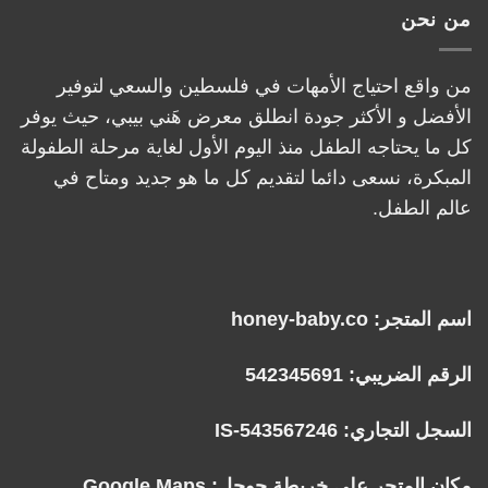
من نحن
من واقع احتياج الأمهات في فلسطين والسعي لتوفير
الأفضل و الأكثر جودة انطلق معرض هَني بيبي، حيث يوفر
كل ما يحتاجه الطفل منذ اليوم الأول لغاية مرحلة الطفولة
المبكرة، نسعى دائما لتقديم كل ما هو جديد ومتاح في
عالم الطفل.
اسم المتجر: honey-baby.co
الرقم الضريبي: 542345691
السجل التجاري: IS-543567246
مكان المتجر على خريطة جوجل:
Google Maps