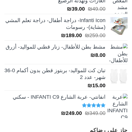
الغازات وتهدئة الرضيع
السعر
السعر
₪
39.00
₪
49.00
الأصلي
الحالي
Infanti Icon- دراجة أطفال- دراجة تعلم المشي
هو:
هو:
(مشاية)- رسومات
₪39.00.
₪49.00.
السعر
السعر
₪
189.00
₪
259.00
الأصلي
الحالي
مشط بطن للأطفال- زنار قطني للمواليد- أزرق
هو:
هو:
₪
8.00
₪189.00.
₪259.00.
تبان كت للمواليد- بربتوز قطن بدون أكمام 0-36
شهر- عدد 2
₪
15.00
انفانتي- عربة الشارع INFANTI C9 - سكني
تم التقييم
السعر
السعر
₪
249.00
₪
349.00
5.00
من 5
الأصلي
الحالي
هو:
هو:
حاز على رضاكم