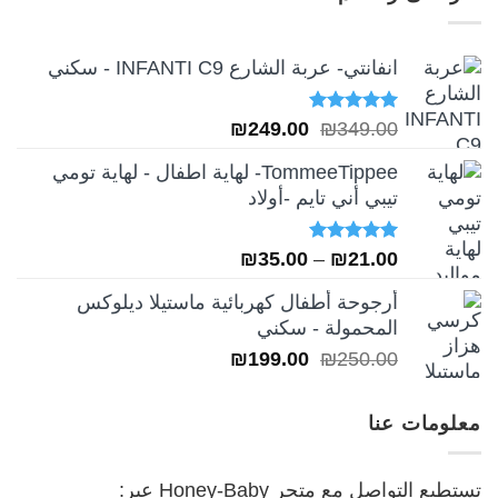
₪249.00.
₪349.00.
انفانتي- عربة الشارع INFANTI C9 - سكني
تم التقييم
السعر
السعر
₪
249.00
₪
349.00
5.00
من 5
الأصلي
الحالي
TommeeTippee- لهاية اطفال - لهاية تومي
هو:
هو:
تيبي أني تايم -أولاد
₪249.00.
₪349.00.
تم التقييم
نطاق
₪
35.00
–
₪
21.00
5.00
من 5
السعر:
أرجوحة أطفال كهربائية ماستيلا ديلوكس
من
المحمولة - سكني
السعر
السعر
₪
199.00
₪
250.00
خلال
الأصلي
الحالي
هو:
هو:
معلومات عنا
₪199.00.
₪250.00.
تستطيع التواصل مع متجر Honey-Baby عبر: