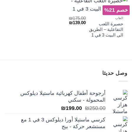
خصم 21%
₪
175.00
العاب
السعر
السعر
₪
139.00
حصيرة اللعب
الأصلي
الحالي
التفاعلية – الطريق
هو:
هو:
الى البيت 3 في 1
₪139.00.
₪175.00.
وصل حديثا
أرجوحة أطفال كهربائية ماستيلا ديلوكس
المحمولة - سكني
السعر
السعر
₪
199.00
₪
250.00
الأصلي
الحالي
كرسي ماستيلا أورا ديلوكس 3 في 1 مع
هو:
هو:
مستشعر حركة - بيج
₪199.00.
₪250.00.