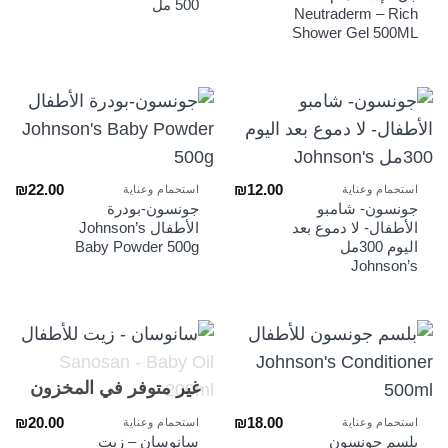
500 مل
Neutraderm – Rich
Shower Gel 500ML
₪
22.00
₪
12.00
استحمام وعناية
استحمام وعناية
جونسون- شامبو
جونسون-بودرة
الأطفال- لا دموع بعد
الأطفال Johnson’s
اليوم 300مل
Baby Powder 500g
Johnson’s
غير متوفر في المخزون
₪
20.00
₪
18.00
استحمام وعناية
استحمام وعناية
بلسم جونسون
سانوسان – زيت