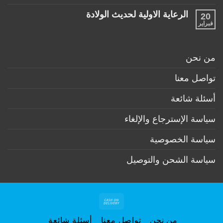
توجد
ضرورية
تعليقات
لكل
الرعاية الاولية لحديث الولادة
20
على
طفل
ممارسات
فبراير
لا
حديث
مهمة
توجد
ولادة
لكل
تعليقات
(تحت
أم
على
6
وطفل
الرعاية
أشهر)
من نحن
بعد
الاولية
الولادة
لحديث
الولادة
تواصل معنا
أسئلة شائعة
سياسة الإسترجاع والإلغاء
سياسة الخصوصية
سياسة الشحن والتوصيل
Cash
On
من نحن
تواصل معنا
أسئلة شائعة