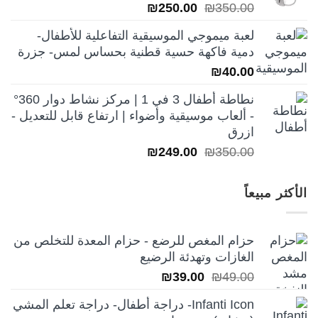
السعر
السعر
₪
250.00
₪
350.00
الأصلي
الحالي
لعبة ميموجي الموسيقية التفاعلية للأطفال-
هو:
هو:
دمية فاكهة حسية قطنية بحساس لمس- جزرة
₪250.00.
₪350.00.
₪
40.00
نطاطة أطفال 3 في 1 | مركز نشاط دوار 360°
- ألعاب موسيقية وأضواء | ارتفاع قابل للتعديل -
ازرق
السعر
السعر
₪
249.00
₪
350.00
الأصلي
الحالي
هو:
هو:
الأكثر مبيعاً
₪249.00.
₪350.00.
حزام المغص للرضع - حزام المعدة للتخلص من
الغازات وتهدئة الرضيع
السعر
السعر
₪
39.00
₪
49.00
الأصلي
الحالي
Infanti Icon- دراجة أطفال- دراجة تعلم المشي
هو:
هو: