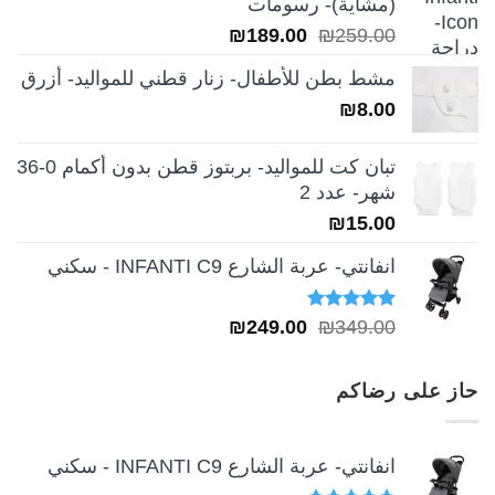
(مشاية)- رسومات
₪39.00.
₪49.00.
السعر
السعر
₪
189.00
₪
259.00
الأصلي
الحالي
مشط بطن للأطفال- زنار قطني للمواليد- أزرق
هو:
هو:
₪
8.00
₪189.00.
₪259.00.
تبان كت للمواليد- بربتوز قطن بدون أكمام 0-36
شهر- عدد 2
₪
15.00
انفانتي- عربة الشارع INFANTI C9 - سكني
تم التقييم
السعر
السعر
₪
249.00
₪
349.00
5.00
من 5
الأصلي
الحالي
هو:
هو:
حاز على رضاكم
₪249.00.
₪349.00.
انفانتي- عربة الشارع INFANTI C9 - سكني