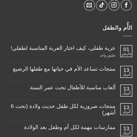
الأُم والطفل
عربة طفلي، كيف اختار العربة المناسبة لطفلي!
01
مارس
على
تعليق واحد
عربة
طفلي،
كيف
منتجات تساعد الأم في حياتها مع طفلها الرضيع
13
اختار
أبريل
لا
العربة
توجد
المناسبة
تعليقات
لطفلي!
ألعاب مناسبة للأطفال تحت عمر السنة
13
على
منتجات
أبريل
لا
تساعد
توجد
الأم
تعليقات
منتجات ضرورية لكل طفل حديث ولادة (تحت 6
في
13
على
حياتها
ألعاب
أبريل
أشهر)
مع
مناسبة
طفلها
لا
للأطفال
الرضيع
توجد
تحت
ممارسات مهمة لكل أم وطفل بعد الولادة
13
تعليقات
عمر
على
أبريل
السنة
لا
منتجات