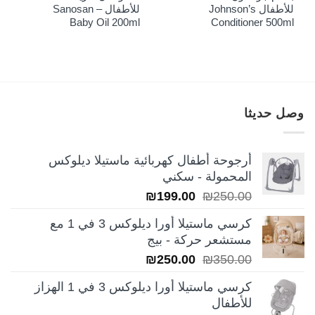
للأطفال Johnson’s
للأطفال Sanosan –
Baby Oil 200ml
Conditioner 500ml
وصل حديثا
أرجوحة أطفال كهربائية ماستيلا ديلوكس
المحمولة - سكني
السعر
السعر
₪
199.00
₪
250.00
الأصلي
الحالي
كرسي ماستيلا أورا ديلوكس 3 في 1 مع
هو:
هو:
مستشعر حركة - بيج
₪199.00.
₪250.00.
السعر
السعر
₪
250.00
₪
350.00
الأصلي
الحالي
كرسي ماستيلا أورا ديلوكس 3 في 1 الهزاز
هو:
هو:
للأطفال
₪250.00.
₪350.00.