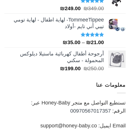
تم التقييم
السعر
السعر
₪
249.00
₪
349.00
5.00
من 5
الأصلي
الحالي
TommeeTippee- لهاية اطفال - لهاية تومي
هو:
هو:
تيبي أني تايم -أولاد
₪249.00.
₪349.00.
تم التقييم
نطاق
₪
35.00
–
₪
21.00
5.00
من 5
السعر:
أرجوحة أطفال كهربائية ماستيلا ديلوكس
من
المحمولة - سكني
السعر
السعر
₪
199.00
₪
250.00
خلال
الأصلي
الحالي
هو:
هو:
معلومات عنا
₪199.00.
₪250.00.
تستطيع التواصل مع متجر Honey-Baby عبر:
الرقم:
00970567017357
Email ايميل: support@honey-baby.co