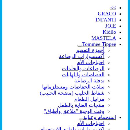
>>
GRACO
INFANTI
JOIE
Kidilo
MASTELA
Tommee Tippee
أجهزة التعقيم
أكسسوارات الرضاعة
احتياجات الأم
الرضاعات والحلمات
العضاضات واللهايات
تدفئة الرضاعة
سلات الحفاضات ومستلزماتها
شفاط الحليب (مضخة الحليب)
مراييل الطعام
منتجات العناية بالطفل
وقت الوجبة "ملاعق وأطباق"
استحمام وعناية
احتياجات الأم
اكسسوارات ولوازم الإستحمام