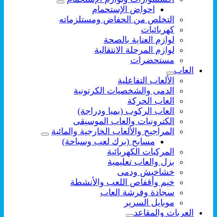
احواض الإستحمام
التخلص من الحفاض ومستلزماته
كهربائيات
لوازم العناية بالصحة
لوازم المرحلة الانتقالية
مستحضرات
العاب
الألعاب التفاعلية
الدمى والشخصيات الكرتونية
العاب الحركة
العاب الركوب (بمبا ودراجة)
الكترونيات والعاب الموسيقى
المراجيح والألعاب الخارجية والمائية
مسابح (برك لعب وسباحة)
المركبات الكهربائية
بزل والعاب تعليمية
خشاخيش ودمى
خيم وأقفاص اللعب والأنشطة
سجادة وفرشة العاب
موبايل السرير
العربات والمقاعد