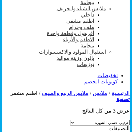
بيجامة
ملابس الشتاء والخريف
داخلي
اطقم مشفى
ملف وحرام
أفرهول وقطعة واحدة
الأطقم والأزياء
بيجامة
استقبال المولود والاكسسوارات
بالون وزينة مواليد
توزيعات
تخفيضات
كوبونات الخصم
الرئيسية
/
ملابس
/
ملابس الربيع والصيف
/
اطقم مشفى
تصفية
تم
عرض ⁦3⁩ من كل النتائج
الفرز
حسب
التصنيفات
الشهرة