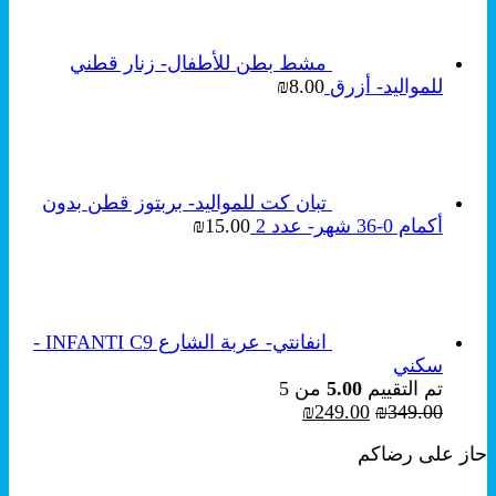
₪189.00.
₪259.00.
مشط بطن للأطفال- زنار قطني
للمواليد- أزرق
8.00
₪
تبان كت للمواليد- بربتوز قطن بدون
أكمام 0-36 شهر- عدد 2
15.00
₪
انفانتي- عربة الشارع INFANTI C9 -
سكني
تم التقييم
5.00
من 5
السعر
السعر
₪
249.00
₪
349.00
الأصلي
الحالي
حاز على رضاكم
هو:
هو:
₪249.00.
₪349.00.