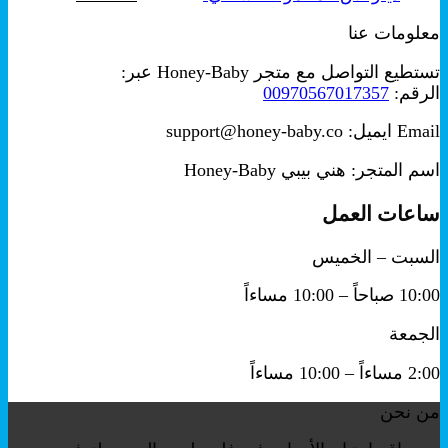
الأصلي
الحالي
معلومات عنا
هو:
هو:
₪199.00.
₪250.00.
تستطيع التواصل مع متجر Honey-Baby عبر:
الرقم:
00970567017357
Email ايميل: support@honey-baby.co
اسم المتجر: هني بيبي Honey-Baby
ساعات العمل
السبت – الخميس
10:00 صباحاً – 10:00 مساءاً
الجمعة
2:00 مساءاً – 10:00 مساءاً
من نحن