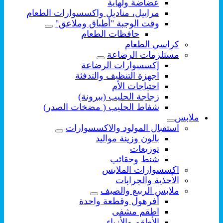
عضاضة ولهاية
مراييل، مناديل واكسسوارات الطعام
وقت الوجبة "أطباق وملاعق"
حافظات الطعام
كراسي الطعام
مستلزمات الرضاعة
إكسسوارات الرضاعة
اجهزة التنظيف والتدفئة
احتياجات الأم
زجاجة الحليب (ببرونة)
شفاط الحليب ( مضخات الصدر)
ملابس
استقبال المولود والاكسسوارات
بالون وزينة مواليد
توزيعات
شنط وحقائب
اكسسوارات الملابس
الأحذية والجرابات
ملابس الربيع والصيف
أفرهول وقطعة واحدة
اطقم مشفى
الأطقم والأزياء