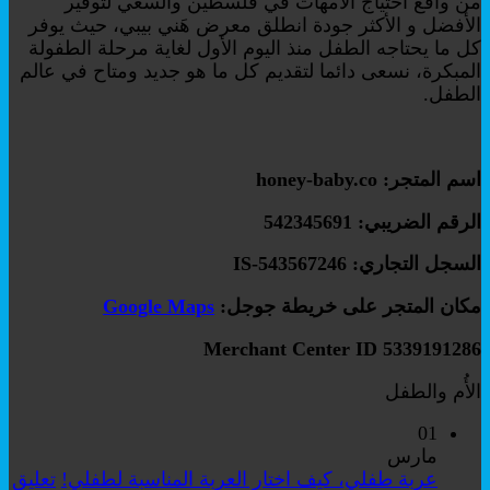
من واقع احتياج الأمهات في فلسطين والسعي لتوفير
الأفضل و الأكثر جودة انطلق معرض هَني بيبي، حيث يوفر
كل ما يحتاجه الطفل منذ اليوم الأول لغاية مرحلة الطفولة
المبكرة، نسعى دائما لتقديم كل ما هو جديد ومتاح في عالم
الطفل.
اسم المتجر: honey-baby.co
الرقم الضريبي: 542345691
السجل التجاري: IS-543567246
مكان المتجر على خريطة جوجل:
Google Maps
Merchant Center ID 5339191286
الأُم والطفل
01
مارس
عربة طفلي، كيف اختار العربة المناسبة لطفلي!
تعليق