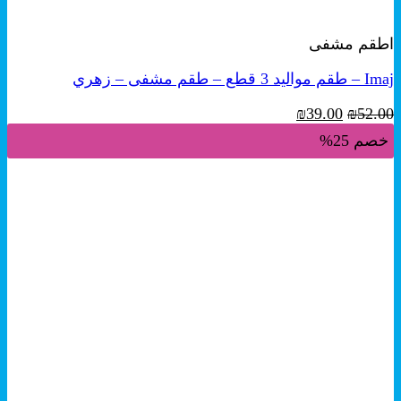
معاينة سريعة
اطقم مشفى
Imaj – طقم مواليد 3 قطع – طقم مشفى – زهري
السعر
السعر
₪
39.00
₪
52.00
الأصلي
الحالي
خصم 25%
هو:
هو:
₪39.00.
₪52.00.