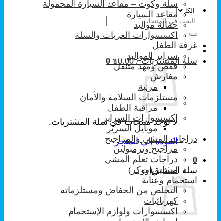
سلة وكوت – مقاعد السيارة المحمولة
مقاعد السيارة
البحث
حمالة مواليد
عن:
اكسسوارات العربات والسلة
غرفة الطفل
سراير المواليد
سلة المشتريات /
0.00
₪
0
قفص ومهد متنقل
مفارش
مرتبة
مستلزمات السلامة والأمان
مراقبة الطفل
إكسسوارات السراير
لا توجد منتجات في سلة المشتريات.
موبايل السرير
دراجات المشي والمراجيح
العودة إلى المتجر
مراجيح وترمبولين
دراجات تعلم المشي
0
مشاية (ووكر)
سلة المشتريات
استحمام وعناية
التخلص من الحفاض ومستلزماته
كهربائيات
اكسسوارات ولوازم الإستحمام