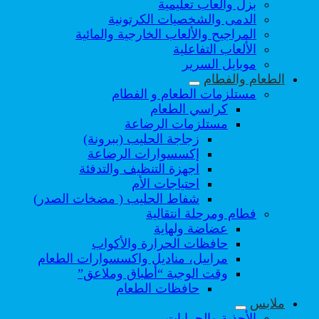
بزل والعاب تعليمية
الدمى والشخصيات الكرتونية
المراجيح والألعاب الخارجية والمائية
الألعاب التفاعلية
موبايل السرير
الطعام والفطام
مستلزمات الطعام و الفطام
كراسي الطعام
مستلزمات الرضاعة
زجاجة الحليب (ببرونة)
إكسسوارات الرضاعة
اجهزة التنظيف والتدفئة
احتياجات الأم
شفاط الحليب ( مضخات الصدر)
فطام ومرحلة انتقالية
عضاضة ولهاية
حافظات الحرارة والأكواب
مراييل، مناديل واكسسوارات الطعام
وقت الوجبة “أطباق وملاعق”
حافظات الطعام
ملابس
الأحذية والجرابات