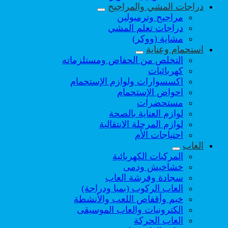
دراجات المشي والمراجيح
مراجيح وترمبولين
دراجات تعلم المشي
مشاية (ووكر)
استحمام وعناية
التخلص من الحفاض ومستلزماته
كهربائيات
اكسسوارات ولوازم الإستحمام
احواض الإستحمام
مستحضرات
لوازم العناية بالصحة
لوازم المرحلة الانتقالية
احتياجات الأم
العاب
المركبات الكهربائية
خشاخيش ودمى
سجادة وفرشة العاب
العاب الركوب (بمبا ودراجة)
خيم وأقفاص اللعب والأنشطة
الكترونيات والعاب الموسيقى
العاب الحركة