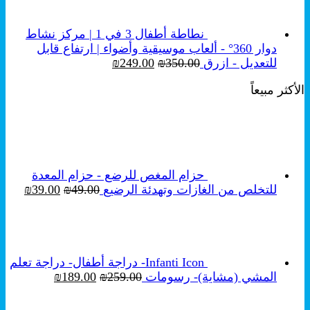
نطاطة أطفال 3 في 1 | مركز نشاط
دوار 360° - ألعاب موسيقية وأضواء | ارتفاع قابل
السعر
السعر
للتعديل - ازرق
350.00
₪
249.00
₪
الأصلي
الحالي
الأكثر مبيعاً
هو:
هو:
₪249.00.
₪350.00.
حزام المغص للرضع - حزام المعدة
السعر
السع
للتخلص من الغازات وتهدئة الرضيع
49.00
₪
39.00
₪
الأصلي
الحال
هو:
هو:
₪39.00.
₪49.00.
Infanti Icon- دراجة أطفال- دراجة تعلم
السعر
السعر
المشي (مشاية)- رسومات
259.00
₪
189.00
₪
الأصلي
الحالي
هو:
هو: