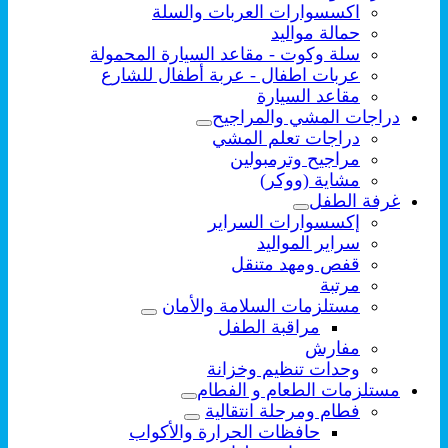
اكسسوارات العربات والسلة
حمالة مواليد
سلة وكوت - مقاعد السيارة المحمولة
عربات اطفال - عربة أطفال للشارع
مقاعد السيارة
دراجات المشي والمراجيح
دراجات تعلم المشي
مراجيح وترمبولين
مشاية (ووكر)
غرفة الطفل
إكسسوارات السراير
سراير المواليد
قفص ومهد متنقل
مرتبة
مستلزمات السلامة والأمان
مراقبة الطفل
مفارش
وحدات تنظيم وخزانة
مستلزمات الطعام و الفطام
فطام ومرحلة انتقالية
حافظات الحرارة والأكواب