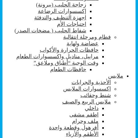
زجاجة الحليب (ببرونة)
إكسسوارات الرضاعة
اجهزة التنظيف والتدفئة
احتياجات الأم
شفاط الحليب ( مضخات الصدر)
فطام ومرحلة انتقالية
عضاضة ولهاية
حافظات الحرارة والأكواب
مراييل، مناديل واكسسوارات الطعام
وقت الوجبة “أطباق وملاعق”
حافظات الطعام
ملابس
الأحذية والجرابات
اكسسوارات الملابس
شنط وحقائب
ملابس الربيع والصيف
داخلي
اطقم مشفى
ملف وحرام
أفرهول وقطعة واحدة
الأطقم والأزياء