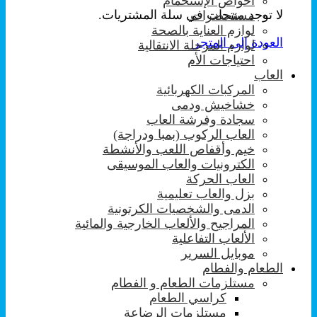
احواض الإستحمام
لا توجد منتجات في سلة المشتريات.
مستحضرات
لوازم العناية بالصحة
العودة إلى المتجر
لوازم المرحلة الانتقالية
احتياجات الأم
العاب
المركبات الكهربائية
خشاخيش ودمى
سجادة وفرشة العاب
العاب الركوب (بمبا ودراجة)
خيم وأقفاص اللعب والأنشطة
الكترونيات والعاب الموسيقى
العاب الحركة
بزل والعاب تعليمية
الدمى والشخصيات الكرتونية
المراجيح والألعاب الخارجية والمائية
الألعاب التفاعلية
موبايل السرير
الطعام والفطام
مستلزمات الطعام و الفطام
كراسي الطعام
مستلزمات الرضاعة