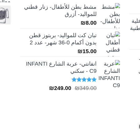
الأصلي
الحالي
مشط بطن للأطفال- زنار قطني
هو:
هو:
للمواليد- أزرق
₪189.00.
₪259.00.
لية
₪
8.00
نية
تبان كت للمواليد- بربتوز قطن
بدون أكمام 0-36 شهر- عدد 2
₪
15.00
انفانتي- عربة الشارع INFANTI
C9 - سكني
تم التقييم
السعر
السعر
₪
249.00
₪
349.00
5.00
من 5
الأصلي
الحالي
هو:
هو:
₪249.00.
₪349.00.
H