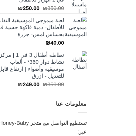
₪250.00.
₪350.00.
السعر
السعر
₪
250.00
₪
350.00
الأصلي
الحالي
لعبة ميموجي الموسيقية التفاع
هو:
هو:
للأطفال- دمية فاكهة حسية قط
₪250.00.
₪350.00.
بحساس لمس- جزرة
₪
40.00
نطاطة أطفال 3 في 1 | مركز
نشاط دوار 360° - ألعاب
موسيقية وأضواء | ارتفاع قابل
للتعديل - ازرق
السعر
السعر
₪
249.00
₪
350.00
الأصلي
الحالي
هو:
هو:
معلومات عنا
₪249.00.
₪350.00.
تستطيع التواصل مع متجر oney-Baby
عبر: