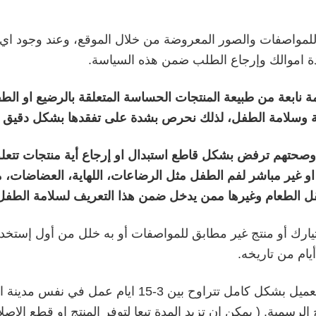
لمواصفات والصور المعروضة من خلال الموقع، وعند وجود اي 
دة اموالك وإرجاع الطلب ضمن هذه السياسة.
عة من طبيعة المنتجات الحساسة المتعلقة بالرضيع او الطف
سلامة الطفل، لذلك نحرص بشدة على تفقدها بشكل دقيق قب
وصحتهم ترفض بشكل قاطع استبدال او إرجاع أية منتجات تتع
و غير مباشر لفم الطفل مثل الرضاعات، اللهاية، العضاضات، م
ل الطعام وغيرها ممن يدخل ضمن هذا التعريف لسلامة الطفل
رك أو منتج غير مطابق للمواصفات أو به خلل من أول إستخدام 
تج الرسمية. ( يمكن ان تزيد المدة تبعا لتوفر المنتج او قطع ال