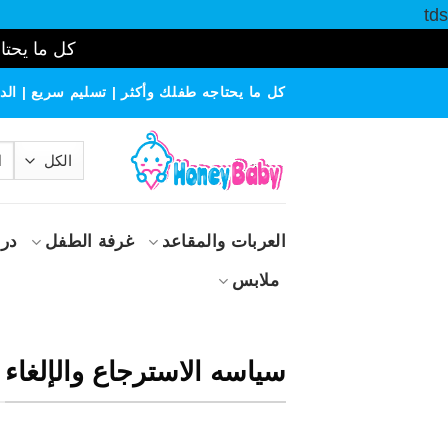
tds
كل ما يحتاج
خطي
كل ما يحتاجه طفلك وأكثر | تسليم سريع | الدف
لمحتوى
الب
عن
العربات والمقاعد
غرفة الطفل
درا
ملابس
سياسه الاسترجاع والإلغاء