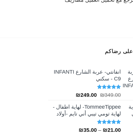
على رضاكم
انفانتي- عربة الشارع INFANTI
C9 - سكني
تم التقييم
السعر
السعر
₪
249.00
₪
349.00
5.00
من 5
الأصلي
الحالي
TommeeTippee- لهاية اطفال -
هو:
هو:
لهاية تومي تيبي أني تايم -أولاد
₪249.00.
₪349.00.
تم التقييم
نطاق
₪
35.00
–
₪
21.00