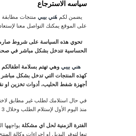
سياسه الاسترجاع
يضمن لكم
هَني بيبي
منتجات مطابقة ل
على الموقع يمكنك التواصل معنا لإستعا
تحوي هذه السياسة على شروط صارمة ناب
الحساسية تتدخل بشكل مباشر في صحة و
هني بيبي
وهي تهتم بسلامة اطفالكم 
كهذه المنتجات التي تدخل بشكل مباشر ا
أجهزة شفط الحليب، أدوات تخزين او نق
في حال استلامك لطلب غير مطابق لاختيا
منذ اليوم الأول لإستلام الطلب وخلال 3 أيام من تاريخه.
الفترة الزمنية لحل اي مشكلة
تبعا لتوفر البديل او إجراءات وكالة المن