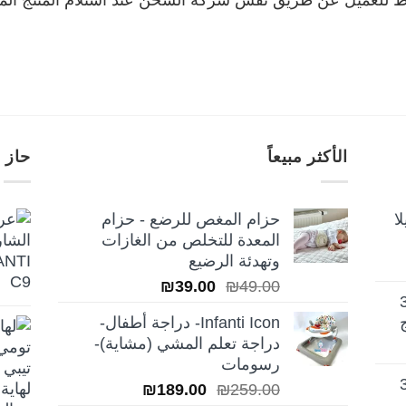
الأكثر مبيعاً
حاز 
ا
حزام المغص للرضع - حزام
المعدة للتخلص من الغازات
وتهدئة الرضيع
السعر
السعر
₪
39.00
₪
49.00
تيلا أورا ديلوكس 3
الأصلي
الحالي
Infanti Icon- دراجة أطفال-
هو:
هو:
دراجة تعلم المشي (مشاية)-
₪39.00.
₪49.00.
رسومات
تيلا أورا ديلوكس 3
السعر
السعر
₪
189.00
₪
259.00