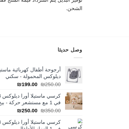
الشحن.
وصل حديثا
أرجوحة أطفال كهربائية ماستيل
ديلوكس المحمولة - سكني
السعر
السعر
₪
199.00
₪
250.00
الأصلي
الحالي
كرسي ماس
هو:
هو:
في 1 مع مستشعر حركة - بيج
₪199.00.
₪250.00.
السعر
السعر
₪
250.00
₪
350.00
الأصلي
الحالي
كرسي ماس
هو:
هو:
في 1 الهزاز للأطفال