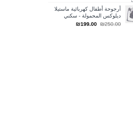
5.00
من 5
السعر:
أرجوحة أطفال كهربائية ماستيلا
من
ديلوكس المحمولة - سكني
السعر
السعر
₪
199.00
₪
250.00
خلال
الأصلي
الحالي
هو:
هو:
₪199.00.
₪250.00.