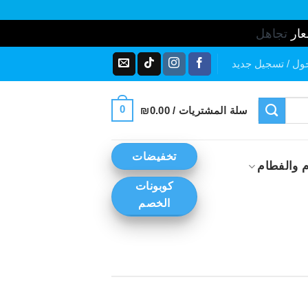
عار
تجاهل
ول / تسجيل جديد
0
سلة المشتريات /
0.00
₪
تخفيضات
 والفطام
كوبونات
الخصم