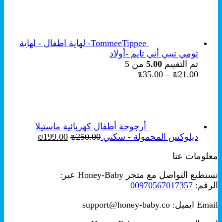
الأصلي
الحالي
هو:
هو:
₪249.00.
₪349.00.
TommeeTippee- لهاية اطفال - لهاية
تومي تيبي أني تايم -أولاد
تم التقييم
5.00
من 5
نطاق
₪
35.00
–
₪
21.00
السعر:
من
خلال
أرجوحة أطفال كهربائية ماستيلا
السعر
السعر
ديلوكس المحمولة - سكني
250.00
₪
199.00
₪
الأصلي
الحالي
معلومات عنا
هو:
هو:
₪199.00.
₪250.00.
تستطيع التواصل مع متجر Honey-Baby عبر:
الرقم:
00970567017357
Email ايميل: support@honey-baby.co