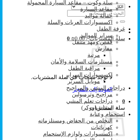
سلة وكوت – مقاعد السيارة المحمولة
مقاعد السيارة
البحث
حمالة مواليد
عن:
اكسسوارات العربات والسلة
غرفة الطفل
سراير المواليد
سلة المشتريات /
0.00
₪
0
قفص ومهد متنقل
مفارش
مرتبة
مستلزمات السلامة والأمان
مراقبة الطفل
إكسسوارات السراير
لا توجد منتجات في سلة المشتريات.
موبايل السرير
دراجات المشي والمراجيح
العودة إلى المتجر
مراجيح وترمبولين
دراجات تعلم المشي
0
مشاية (ووكر)
سلة المشتريات
استحمام وعناية
التخلص من الحفاض ومستلزماته
كهربائيات
اكسسوارات ولوازم الإستحمام