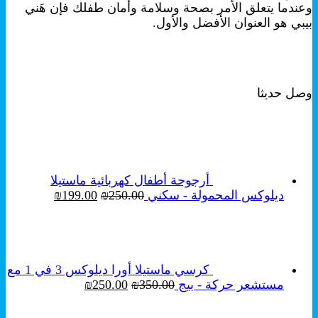
وعندما يتعلق الأمر بصحة وسلامة وأمان طفلك فإن هَني
بيبي هو العنوان الأفضل والأول.
وصل حديثا
أرجوحة أطفال كهربائية ماستيلا
السعر
السعر
ديلوكس المحمولة - سكني
250.00
₪
199.00
₪
الأصلي
الحالي
هو:
هو:
₪199.00.
₪250.00.
كرسي ماستيلا أورا ديلوكس 3 في 1 مع
السعر
السعر
مستشعر حركة - بيج
350.00
₪
250.00
₪
الأصلي
الحالي
هو:
هو: