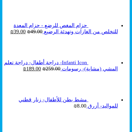
حزام المغص للرضع - حزام المعدة
السعر
السع
للتخلص من الغازات وتهدئة الرضيع
49.00
₪
39.00
₪
الأصلي
الحال
هو:
هو:
₪39.00.
₪49.00.
Infanti Icon- دراجة أطفال- دراجة تعلم
السعر
السعر
المشي (مشاية)- رسومات
259.00
₪
189.00
₪
الأصلي
الحالي
هو:
هو:
₪189.00.
₪259.00.
مشط بطن للأطفال- زنار قطني
للمواليد- أزرق
8.00
₪