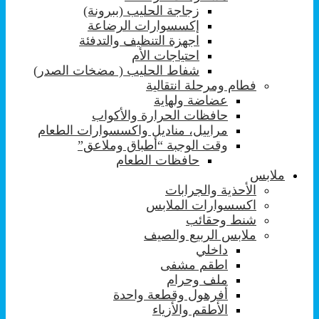
زجاجة الحليب (ببرونة)
إكسسوارات الرضاعة
اجهزة التنظيف والتدفئة
احتياجات الأم
شفاط الحليب ( مضخات الصدر)
فطام ومرحلة انتقالية
عضاضة ولهاية
حافظات الحرارة والأكواب
مراييل، مناديل واكسسوارات الطعام
وقت الوجبة “أطباق وملاعق”
حافظات الطعام
ملابس
الأحذية والجرابات
اكسسوارات الملابس
شنط وحقائب
ملابس الربيع والصيف
داخلي
اطقم مشفى
ملف وحرام
أفرهول وقطعة واحدة
الأطقم والأزياء