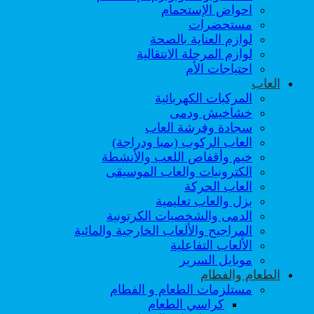
احواض الإستحمام
مستحضرات
لوازم العناية بالصحة
لوازم المرحلة الانتقالية
احتياجات الأم
العاب
المركبات الكهربائية
خشاخيش ودمى
سجادة وفرشة العاب
العاب الركوب (بمبا ودراجة)
خيم وأقفاص اللعب والأنشطة
الكترونيات والعاب الموسيقى
العاب الحركة
بزل والعاب تعليمية
الدمى والشخصيات الكرتونية
المراجيح والألعاب الخارجية والمائية
الألعاب التفاعلية
موبايل السرير
الطعام والفطام
مستلزمات الطعام و الفطام
كراسي الطعام