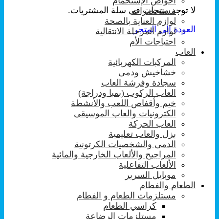
احواض الإستحمام
لا توجد منتجات في سلة المشتريات.
مستحضرات
لوازم العناية بالصحة
العودة إلى المتجر
لوازم المرحلة الانتقالية
احتياجات الأم
العاب
المركبات الكهربائية
خشاخيش ودمى
سجادة وفرشة العاب
العاب الركوب (بمبا ودراجة)
خيم وأقفاص اللعب والأنشطة
الكترونيات والعاب الموسيقى
العاب الحركة
بزل والعاب تعليمية
الدمى والشخصيات الكرتونية
المراجيح والألعاب الخارجية والمائية
الألعاب التفاعلية
موبايل السرير
الطعام والفطام
مستلزمات الطعام و الفطام
كراسي الطعام
مستلزمات الرضاعة