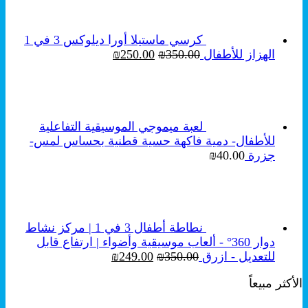
₪250.00.
₪350.00.
كرسي ماستيلا أورا ديلوكس 3 في 1
السعر
السعر
الهزاز للأطفال
350.00
₪
250.00
₪
الأصلي
الحالي
هو:
هو:
₪250.00.
₪350.00.
لعبة ميموجي الموسيقية التفاعلية
للأطفال- دمية فاكهة حسية قطنية بحساس لمس-
جزرة
40.00
₪
نطاطة أطفال 3 في 1 | مركز نشاط
دوار 360° - ألعاب موسيقية وأضواء | ارتفاع قابل
السعر
السعر
للتعديل - ازرق
350.00
₪
249.00
₪
الأصلي
الحالي
الأكثر مبيعاً
هو:
هو:
₪249.00.
₪350.00.