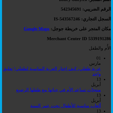
الرقم الضريبي: 542345691
السجل التجاري: IS-543567246
مكان المتجر على خريطة جوجل:
Google Maps
Merchant Center ID 5339191286
الأُم والطفل
01
مارس
عربة طفلي، كيف اختار العربة المناسبة لطفلي!
تعليق
على
واحد
عربة
13
طفلي،
أبريل
كيف
لا
منتجات تساعد الأم في حياتها مع طفلها الرضيع
اختار
توجد
13
العربة
تعليقات
أبريل
على
المناسبة
لا
ألعاب مناسبة للأطفال تحت عمر السنة
منتجات
لطفلي!
توجد
13