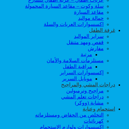
عربات اطفال – عربة أطفال للشارع
سلة وكوت – مقاعد السيارة المحمولة
مقاعد السيارة
حمالة مواليد
اكسسوارات العربات والسلة
غرفة الطفل
سراير المواليد
قفص ومهد متنقل
مفارش
مرتبة
مستلزمات السلامة والأمان
مراقبة الطفل
إكسسوارات السراير
موبايل السرير
دراجات المشي والمراجيح
مراجيح وترمبولين
دراجات تعلم المشي
مشاية (ووكر)
استحمام وعناية
التخلص من الحفاض ومستلزماته
كهربائيات
اكسسوارات ولوازم الإستحمام