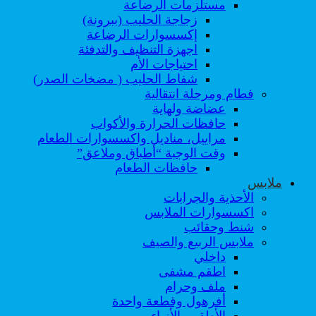
مستلزمات الرضاعة
زجاجة الحليب (ببرونة)
إكسسوارات الرضاعة
اجهزة التنظيف والتدفئة
احتياجات الأم
شفاط الحليب ( مضخات الصدر)
فطام ومرحلة انتقالية
عضاضة ولهاية
حافظات الحرارة والأكواب
مراييل، مناديل واكسسوارات الطعام
وقت الوجبة “أطباق وملاعق”
حافظات الطعام
ملابس
الأحذية والجرابات
اكسسوارات الملابس
شنط وحقائب
ملابس الربيع والصيف
داخلي
اطقم مشفى
ملف وحرام
أفرهول وقطعة واحدة