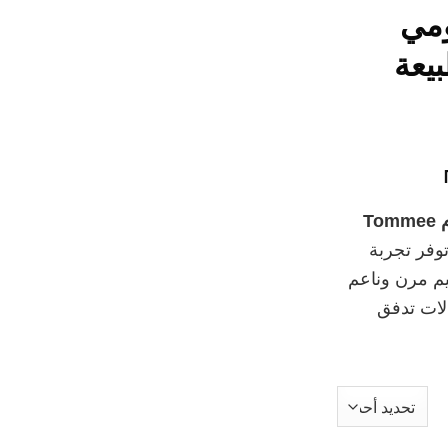
مي
بيعة
نطاق
السعر:
Tommee
من
وفر تجربة
م مرن وناعم
خلال
دلات تدفق