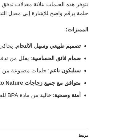
حلمة برقم واضح للإشارة إلى معدل التدف
المميزات
:
تصميم طبيعي وسهل الالتحام
: يحاكي
صمام فائق الحساسية
: يقلل من تدفق
سيليكون ناعم
: حلمات مصنوعة من ا
متوافق مع جميع زجاجات
Closer to Nature
آمنة وصحية
: خالية من مادة BPA للحفاظ على صحة طفلك.
مرتبط