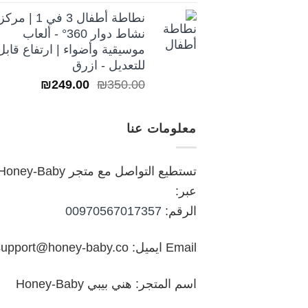
نطاطة أطفال 3 في 1 | مركز
نشاط دوار 360° - ألعاب
موسيقية وأضواء | ارتفاع قابل
للتعديل - ازرق
السعر
السعر
₪
249.00
₪
350.00
الأصلي
الحالي
هو:
هو:
معلومات عنا
₪249.00.
₪350.00.
تستطيع التواصل مع متجر oney-Baby
عبر:
الرقم:
00970567017357
Email ايميل: support@honey-baby.co
اسم المتجر: هني بيبي Honey-Baby