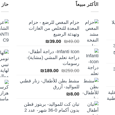
الأكثر مبيعاً
حاز 
ا
حزام المغص للرضع - حزام
المعدة للتخلص من الغازات
وتهدئة الرضيع
السعر
السعر
₪
39.00
₪
49.00
تيلا أورا ديلوكس 3
الأصلي
الحالي
Infanti Icon- دراجة أطفال-
هو:
هو:
دراجة تعلم المشي (مشاية)-
₪39.00.
₪49.00.
رسومات
تيلا أورا ديلوكس 3
السعر
السعر
₪
189.00
₪
259.00
الأصلي
الحالي
مشط بطن للأطفال- زنار قطني
هو:
هو:
للمواليد- أزرق
₪189.00.
₪259.00.
لية
₪
8.00
نية
تبان كت للمواليد- بربتوز قطن
بدون أكمام 0-36 شهر- عدد 2