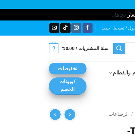
عار
تجاهل
ول / تسجيل جديد
0
سلة المشتريات /
0.00
₪
تخفيضات
 والفطام
كوبونات
الخصم
/
الرضاعات
TommeeTippee-