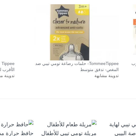
قرب
TommeeTippee- حلمات رضاعة تومي تيبي ضد
المغص- تدفق متوسط
الأقرب ل
تدوينة مشابهة
تدوينة م