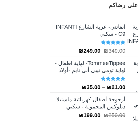
على رضاكم
انفانتي- عربة الشارع INFANTI
C9 - سكني
تم التقييم
السعر
السعر
₪
249.00
₪
349.00
5.00
من 5
الأصلي
الحالي
TommeeTippee- لهاية اطفال -
هو:
هو:
لهاية تومي تيبي أني تايم -أولاد
₪249.00.
₪349.00.
تم التقييم
نطاق
₪
35.00
–
₪
21.00
5.00
من 5
السعر:
أرجوحة أطفال كهربائية ماستيلا
من
ديلوكس المحمولة - سكني
السعر
السعر
₪
199.00
₪
250.00
خلال
الأصلي
الحالي
هو:
هو:
₪199.00.
₪250.00.