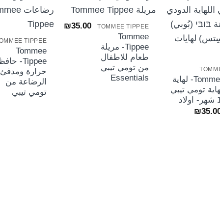
+
+
₪
35.00
TOMMEE TIPPEE
Tommee
OMMEE TIPPEE
+
Tippee- مريلة
Tommee
طعام للاطفال
Tippee- حاف
من تومي تيبي
TOMME
حرارة ومدفئ
Essentials
Tommee Tippee- لهاية
الرضاعة من
اية تومي تيبي
تومي تيبي
نطاق
₪
35.0
السعر:
من
خلال