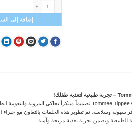
كمية TommeeTippee- حلمات رضاعة تومي تيبي- الأقرب للطبيعة "تدفق سريع"
إضافة إلى السل
تجربة طبيعية لتغذية طفلك
!
توفر حلمات الرضاعة Tommee Tippee Closer to Nature تصميماً مبتكراً يحاك
ثر سهولة وسلاسة. تم تطوير هذه الحلمات بالتعاون مع خبراء ا
الطبيعية وتضمن تجربة تغذية مريحة وآمنة.