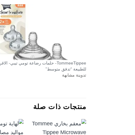
TommeeTippee- حلمات رضاعة تومي تيبي- الا
للطبيعة “تدفق متوسط”
تدوينة مشابهة
منتجات ذات صلة