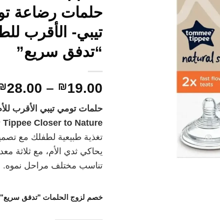
حلمات رضاعة تو
تيبي- الأقرب للط
“تدفق سريع”
₪
28.00
–
₪
19.00
حلمات تومي تيبي الأقرب للأم
Tippee Closer to Nature
ت
تغذية طبيعية لطفلك مع تصمي
يحاكي ثدي الأم، مع ثلاثة مع
تناسب مختلف مراحل نموه.
خصم لزوج الحلمات "تدفق سريع"