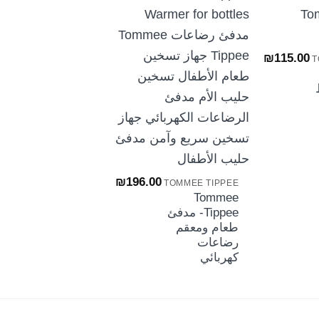
₪
115.00
T
+
ظ
00
TOMMEE TIPPEE
ال
00
Tommee
ال
Tippee- رضاعة
هو
+
22.00.
تومي تيبي 150
مل الأقرب
₪
196.00
TOMMEE TIPPEE
للطبيعة
Tommee
Tippee- مدفئ
طعام ومعقم
رضاعات
كهربائي