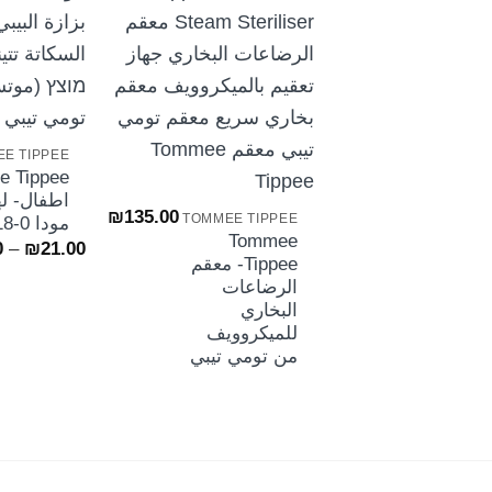
E TIPPEE
+
اطفال- له
₪
135.00
TOMMEE TIPPEE
مودا 0-18 شهر- اولاد
Tommee
0
–
₪
21.00
Tippee- معقم
الرضاعات
البخاري
للميكروويف
من تومي تيبي