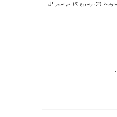
تتوفر هذه الحلمات بثلاثة معدلات تدفق لتناسب احتياجات طفلك في مختلف مراحله: تدفق بطيء (1)، متوسط (2)، وسريع (3). تم تمييز كل