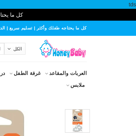
tds
كل ما يحتاج
خطي
كل ما يحتاجه طفلك وأكثر | تسليم سريع | الدف
لمحتوى
الب
عن
العربات والمقاعد
غرفة الطفل
درا
ملابس