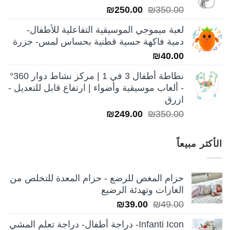
السعر
السعر
₪
250.00
₪
350.00
الأصلي
الحالي
لعبة ميموجي الموسيقية التفاعلية للأطفال-
هو:
هو:
دمية فاكهة حسية قطنية بحساس لمس- جزرة
₪250.00.
₪350.00.
₪
40.00
نطاطة أطفال 3 في 1 | مركز نشاط دوار 360°
- ألعاب موسيقية وأضواء | ارتفاع قابل للتعديل -
ازرق
السعر
السعر
₪
249.00
₪
350.00
الأصلي
الحالي
هو:
هو:
الأكثر مبيعاً
₪249.00.
₪350.00.
حزام المغص للرضع - حزام المعدة للتخلص من
الغازات وتهدئة الرضيع
السعر
السعر
₪
39.00
₪
49.00
الأصلي
الحالي
Infanti Icon- دراجة أطفال- دراجة تعلم المشي
هو:
هو: