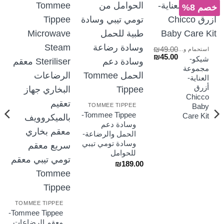
خصم 8%
₪
49.00
استحمام وعناية
السعر
السعر
₪
45.00
شيكو-
لسعر
الأصلي
الحالي
مجموعة
لحالي
هو:
هو:
العناية-
و:
₪45.00.
₪49.00.
₪40
أزرق
Chicco
TOMMEE TIPPEE
Baby
Tommee Tippee-
Care Kit
وسادة دعم
الحمل والرضاعة-
وسادة تومي تيبي
للحوامل
₪
189.00
TOMMEE TIPPEE
Tommee Tippee-
معقم الرضاعات