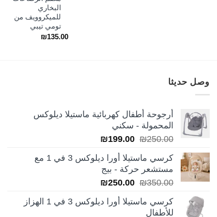
البخاري
للميكروويف من
تومي تيبي
₪
135.00
وصل حديثا
أرجوحة أطفال كهربائية ماستيلا ديلوكس
المحمولة - سكني
السعر
السعر
₪
199.00
₪
250.00
الأصلي
الحالي
كرسي ماستيلا أورا ديلوكس 3 في 1 مع
هو:
هو:
مستشعر حركة - بيج
₪199.00.
₪250.00.
السعر
السعر
₪
250.00
₪
350.00
الأصلي
الحالي
كرسي ماستيلا أورا ديلوكس 3 في 1 الهزاز
هو:
هو:
للأطفال
₪250.00.
₪350.00.