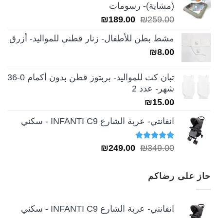
(مشاية)- رسومات
₪39.00.
₪49.00.
السعر
السعر
₪
189.00
₪
259.00
الأصلي
الحالي
مشط بطن للأطفال- زنار قطني للمواليد- أزرق
هو:
هو:
₪
8.00
₪189.00.
₪259.00.
تبان كت للمواليد- بربتوز قطن بدون أكمام 0-36
شهر- عدد 2
₪
15.00
انفانتي- عربة الشارع INFANTI C9 - سكني
تم التقييم
السعر
السعر
₪
249.00
₪
349.00
5.00
من 5
الأصلي
الحالي
هو:
هو:
حاز على رضاكم
₪249.00.
₪349.00.
انفانتي- عربة الشارع INFANTI C9 - سكني