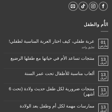
الأُم والطفل
عربة طفلي، كيف اختار العربة المناسبة لطفلي!
01
مارس
على
تعليق واحد
عربة
طفلي،
كيف
منتجات تساعد الأم في حياتها مع طفلها الرضيع
13
اختار
أبريل
لا
العربة
توجد
المناسبة
تعليقات
لطفلي!
ألعاب مناسبة للأطفال تحت عمر السنة
13
على
منتجات
أبريل
لا
تساعد
توجد
الأم
تعليقات
منتجات ضرورية لكل طفل حديث ولادة (تحت 6
في
13
على
حياتها
ألعاب
أبريل
أشهر)
مع
مناسبة
طفلها
لا
للأطفال
الرضيع
توجد
تحت
ممارسات مهمة لكل أم وطفل بعد الولادة
13
تعليقات
عمر
على
أبريل
السنة
لا