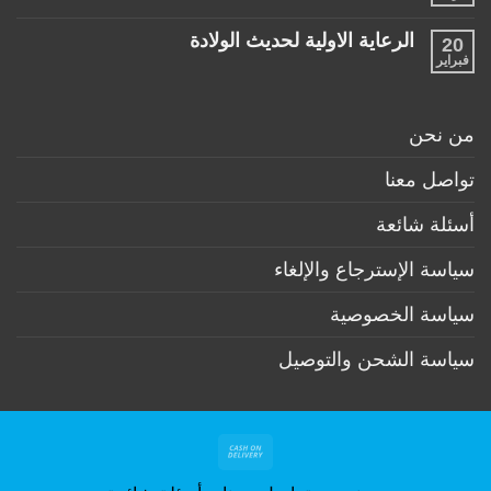
منتجات
توجد
ضرورية
تعليقات
لكل
الرعاية الاولية لحديث الولادة
20
على
طفل
ممارسات
فبراير
لا
حديث
مهمة
توجد
ولادة
لكل
تعليقات
(تحت
أم
على
6
وطفل
الرعاية
أشهر)
من نحن
بعد
الاولية
الولادة
لحديث
الولادة
تواصل معنا
أسئلة شائعة
سياسة الإسترجاع والإلغاء
سياسة الخصوصية
سياسة الشحن والتوصيل
Cash
On