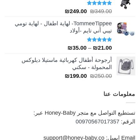
تم التقييم
السعر
السعر
₪
249.00
₪
349.00
5.00
من 5
الأصلي
الحالي
TommeeTippee- لهاية اطفال - لهاية تومي
هو:
هو:
تيبي أني تايم -أولاد
₪249.00.
₪349.00.
تم التقييم
نطاق
₪
35.00
–
₪
21.00
5.00
من 5
السعر:
أرجوحة أطفال كهربائية ماستيلا ديلوكس
من
المحمولة - سكني
السعر
السعر
₪
199.00
₪
250.00
خلال
الأصلي
الحالي
هو:
هو:
معلومات عنا
₪199.00.
₪250.00.
تستطيع التواصل مع متجر Honey-Baby عبر:
الرقم:
00970567017357
Email ايميل: support@honey-baby.co