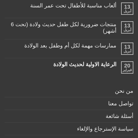
تعليقات
لطفلي!
ألعاب مناسبة للأطفال تحت عمر السنة
13
على
منتجات
أبريل
لا
تساعد
توجد
الأم
تعليقات
منتجات ضرورية لكل طفل حديث ولادة (تحت 6
في
13
على
حياتها
ألعاب
أبريل
أشهر)
مع
مناسبة
طفلها
لا
للأطفال
الرضيع
توجد
تحت
ممارسات مهمة لكل أم وطفل بعد الولادة
13
تعليقات
عمر
على
أبريل
السنة
لا
منتجات
توجد
ضرورية
تعليقات
لكل
الرعاية الاولية لحديث الولادة
20
على
طفل
ممارسات
فبراير
لا
حديث
مهمة
توجد
ولادة
لكل
تعليقات
(تحت
أم
على
6
وطفل
الرعاية
أشهر)
من نحن
بعد
الاولية
الولادة
لحديث
الولادة
تواصل معنا
أسئلة شائعة
سياسة الإسترجاع والإلغاء