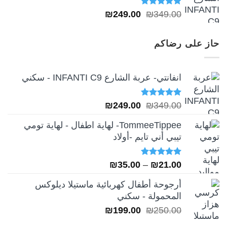
تم التقييم
السعر
السعر
₪
249.00
₪
349.00
5.00
من 5
الأصلي
الحالي
هو:
هو:
حاز على رضاكم
₪249.00.
₪349.00.
انفانتي- عربة الشارع INFANTI C9 - سكني
تم التقييم
السعر
السعر
₪
249.00
₪
349.00
5.00
من 5
الأصلي
الحالي
TommeeTippee- لهاية اطفال - لهاية تومي
هو:
هو:
تيبي أني تايم -أولاد
₪249.00.
₪349.00.
تم التقييم
نطاق
₪
35.00
–
₪
21.00
5.00
من 5
السعر:
أرجوحة أطفال كهربائية ماستيلا ديلوكس
من
المحمولة - سكني
السعر
السعر
₪
199.00
₪
250.00
خلال
الأصلي
الحالي