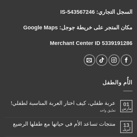
السجل التجاري: IS-543567246
مكان المتجر على خريطة جوجل:
Google Maps
Merchant Center ID 5339191286
الأُم والطفل
عربة طفلي، كيف اختار العربة المناسبة لطفلي!
01
مارس
على
تعليق واحد
عربة
طفلي،
كيف
منتجات تساعد الأم في حياتها مع طفلها الرضيع
13
اختار
أبريل
لا
العربة
توجد
المناسبة