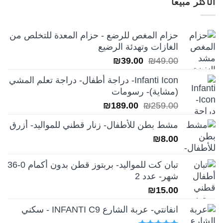
الأكثر مبيعاً
₪249.00.
₪350.00.
حزام المغص للرضع - حزام المعدة للتخلص من
الغازات وتهدئة الرضيع
السعر
السعر
₪
39.00
₪
49.00
الأصلي
الحالي
Infanti Icon- دراجة أطفال- دراجة تعلم المشي
هو:
هو:
(مشاية)- رسومات
₪39.00.
₪49.00.
السعر
السعر
₪
189.00
₪
259.00
الأصلي
الحالي
مشط بطن للأطفال- زنار قطني للمواليد- أزرق
هو:
هو:
₪
8.00
₪189.00.
₪259.00.
تبان كت للمواليد- بربتوز قطن بدون أكمام 0-36
شهر- عدد 2
₪
15.00
انفانتي- عربة الشارع INFANTI C9 - سكني