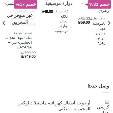
خصم 31%
خصم 17%
₪
48.00
إكسسوارات السراير
غير متوفر في
علاقة
₪
85.00
غرفة الطفل
العاب
السعر
السعر
المخزون
₪
59.00
ناموسية
الأصلي
الحالي
دوارة
مهد
هو:
هو:
موسيقية
وسرير
سراير المواليد
₪59.00.
₪85.00.
ديانا- مهد الجدايل
مواليد –
الخشبي- بني –
زهري
DAYANA
₪
900.00
السعر
السعر
₪
749.00
الأصلي
الحالي
هو:
هو:
₪749.00.
₪900.00.
وصل حديثا
أرجوحة أطفال كهربائية ماستيلا ديلوكس
المحمولة - سكني