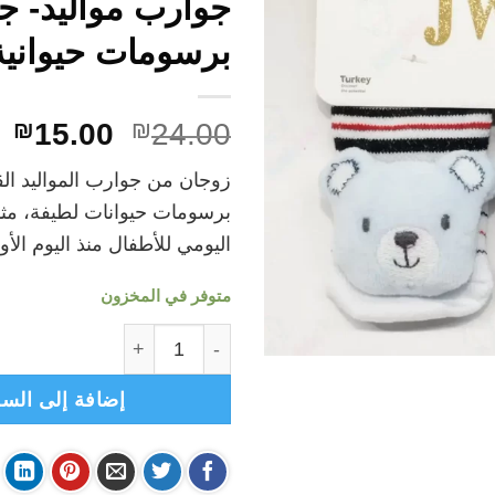
جوارب مواليد- ج
برسومات حيوانية*2- 
السعر
ا
₪
15.00
₪
24.00
الأصلي
ال
زوجان من جوارب المواليد الق
هو:
هو
برسومات حيوانات لطيفة، مثال
.00.
₪24.00.
اليومي للأطفال منذ اليوم الأو
متوفر في المخزون
كمية JWJIWAL - زوج جوارب مواليد- جرابات برسومات حيوانية*2- دب
إضافة إلى السل