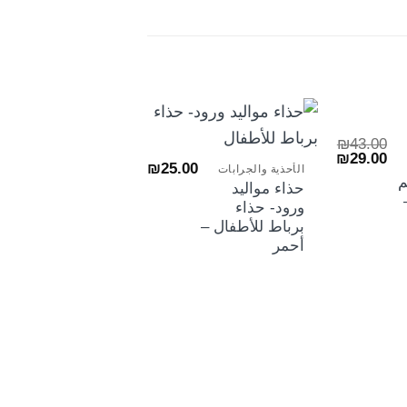
+
₪
43.00
السعر
السعر
₪
29.00
₪
25.00
الأحذية والجرابات
الأصلي
الحالي
م
هو:
هو:
حذاء مواليد
₪29.00.
₪43.00.
ورود- حذاء
برباط للأطفال –
أحمر
+
00
الأحذية والجرابات
حذاء مواليد
ورود- حذاء
برباط للأطفال –
ذهبي