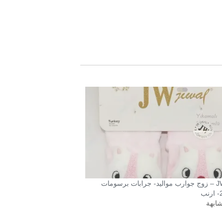
JWJIWAL – زوج جوارب مواليد- جرابات برسومات
شابهة