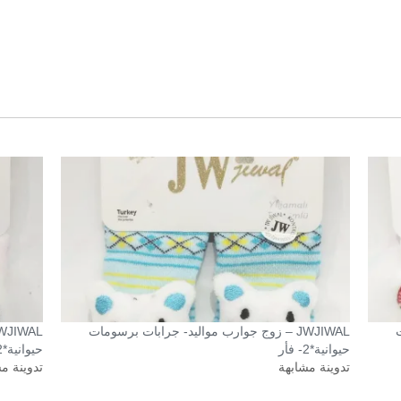
ت
JWJIWAL – زوج جوارب مواليد- جرابات برسومات
حيوانية*2- فأر
حيوانية*2- ارنب
تدوينة مشابهة
تدوينة م