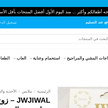
ه أطفالكم وأكثر ... منذ اليوم الأول أفضل المنتجات بأقل الأس
ع عند التسليم
تسجيل الدخ
حث
:
جات المشي والمراجيح
استحمام وعناية
العاب
الطعام
الرئيسية
/
ملابس
/
الأحذية وال
JWJIWAL – ز