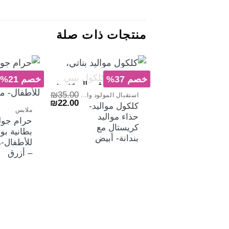
منتجات ذات صلة
+
خصم 37%
خصم 21%
غير متوفر في المخزون
₪
35.00
استقبال المولود والاكسسوارات
السعر
السعر
₪
22.00
كلكول مواليد-
الأصلي
الحالي
ملابس
حذاء مواليد
هو:
هو:
حرام جول
₪22.00.
₪35.00.
كريستال مع
بطانية بو
بندانة- أبيض
للأطفال-
– أزرق