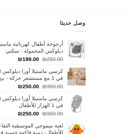
وصل حديثا
أرجوحة أطفال كهربائية ماستيل
ديلوكس المحمولة - سكني
السعر
السعر
₪
199.00
₪
250.00
الأصلي
الحالي
كرسي ماس
هو:
هو:
في 1 مع مستشعر حركة - بيج
₪199.00.
₪250.00.
السعر
السعر
₪
250.00
₪
350.00
الأصلي
الحالي
كرسي ماس
هو:
هو:
في 1 الهزاز للأطفال
₪250.00.
₪350.00.
السعر
السعر
₪
250.00
₪
350.00
الأصلي
الحالي
لعبة ميموجي الموسيقية التفاع
هو:
هو:
للأطفال- دمية فاكهة حسية قط