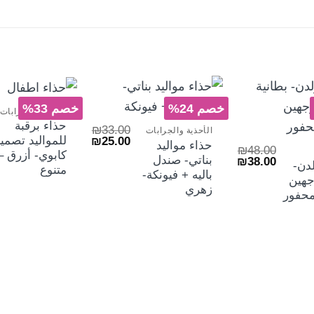
+
+
خصم 24%
خصم 33%
الأحذية والجرابات
+
حذاء برقبة
₪
33.00
الأحذية والجرابات
السعر
السعر
للمواليد تصمي
₪
25.00
حذاء مواليد
₪
48.00
الأصلي
الحالي
كابوي- أزرق –
بناتي- صندل
السعر
السعر
₪
38.00
هو:
هو:
دن-
متنوع
الأصلي
الحالي
₪25.00.
₪33.00.
باليه + فيونكة-
جهين
هو:
هو:
زهري
₪38.00.
₪48.00.
محفور