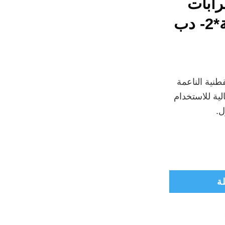
رابات
دب
لسعر
حالي
طنية الناعمة
:
ية للاستخدام
₪15
ل.
ة