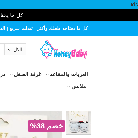
tds
كل ما يحتاج
خطي
كل ما يحتاجه طفلك وأكثر | تسليم سريع | الدف
لمحتوى
الب
عن
العربات والمقاعد
غرفة الطفل
درا
ملابس
خصم 38%