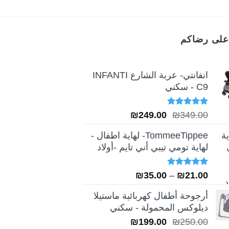
على رضاكم
انفانتي- عربة الشارع INFANTI
C9 - سكني
تم التقييم
السعر
السعر
₪
249.00
₪
349.00
5.00
من 5
الأصلي
الحالي
TommeeTippee- لهاية اطفال -
هو:
هو:
لهاية تومي تيبي أني تايم -أولاد
₪249.00.
₪349.00.
تم التقييم
نطاق
₪
35.00
–
₪
21.00
5.00
من 5
السعر:
أرجوحة أطفال كهربائية ماستيلا
من
ديلوكس المحمولة - سكني
السعر
السعر
₪
199.00
₪
250.00
خلال