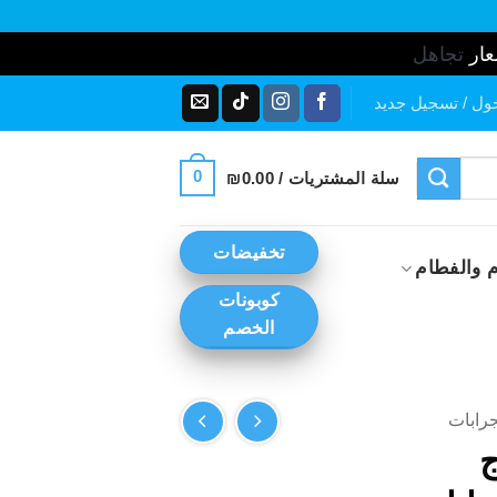
عار
تجاهل
ول / تسجيل جديد
0
سلة المشتريات /
0.00
₪
تخفيضات
 والفطام
كوبونات
الخصم
جرابات
وج