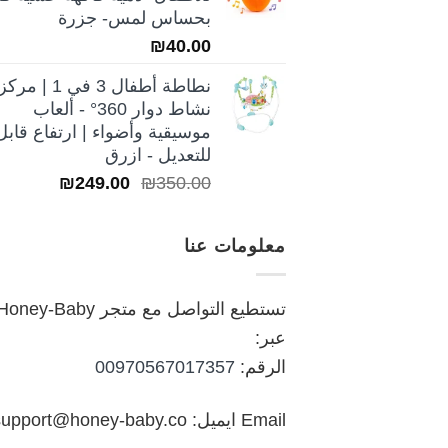
₪250.00.
₪350.00.
بحساس لمس- جزرة
₪
40.00
نطاطة أطفال 3 في 1 | مركز
نشاط دوار 360° - ألعاب
موسيقية وأضواء | ارتفاع قابل
للتعديل - ازرق
السعر
السعر
₪
249.00
₪
350.00
الأصلي
الحالي
هو:
هو:
معلومات عنا
₪249.00.
₪350.00.
تستطيع التواصل مع متجر oney-Baby
عبر:
الرقم:
00970567017357
Email ايميل: support@honey-baby.co