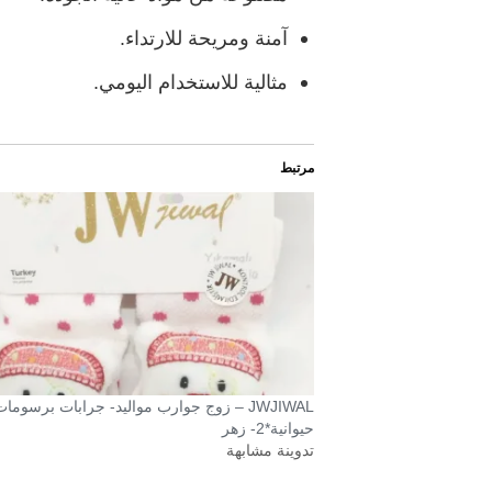
آمنة ومريحة للارتداء.
مثالية للاستخدام اليومي.
مرتبط
JWJIWAL – زوج جوارب مواليد- جرابات برسوما
حيوانية*2- زهر
تدوينة مشابهة