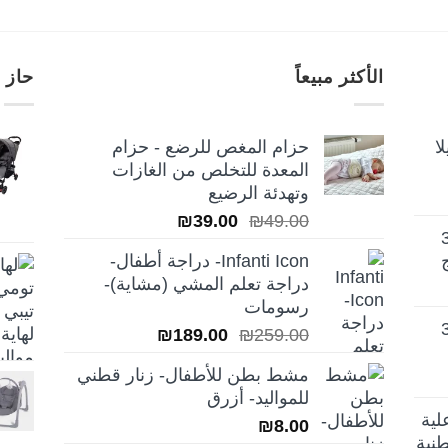
الأكثر مبيعاً
حاز 
ا
حزام المغص للرضع - حزام
المعدة للتخلص من الغازات
وتهدئة الرضيع
السعر
السعر
₪
39.00
₪
49.00
تيلا أورا ديلوكس 3
الأصلي
الحالي
Infanti Icon- دراجة أطفال-
هو:
هو:
دراجة تعلم المشي (مشاية)-
₪39.00.
₪49.00.
رسومات
تيلا أورا ديلوكس 3
السعر
السعر
₪
189.00
₪
259.00
الأصلي
الحالي
مشط بطن للأطفال- زنار قطني
هو:
هو:
للمواليد- أزرق
₪189.00.
₪259.00.
لية
₪
8.00
نية