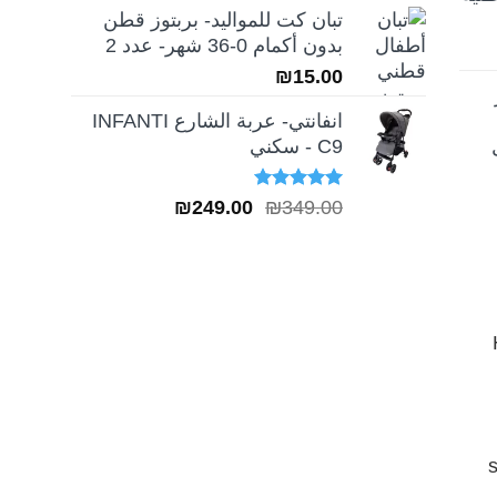
تبان كت للمواليد- بربتوز قطن
بدون أكمام 0-36 شهر- عدد 2
₪
15.00
انفانتي- عربة الشارع INFANTI
C9 - سكني
تم التقييم
السعر
السعر
₪
249.00
₪
349.00
5.00
من 5
الأصلي
الحالي
هو:
هو:
₪249.00.
₪349.00.
H