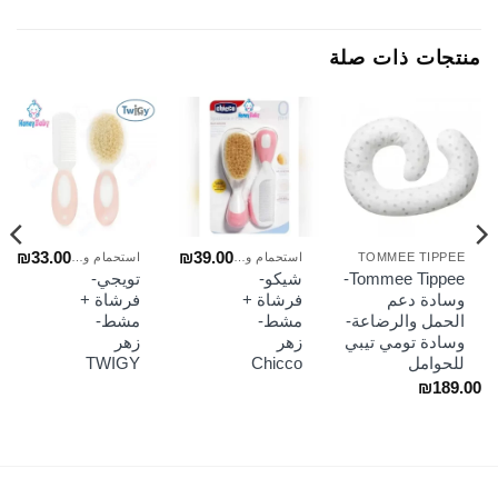
منتجات ذات صلة
₪
33.00
₪
39.00
TOMMEE TIPPEE
استحمام وعناية
استحمام وعناية
Tommee Tippee-
شيكو-
تويجي-
وسادة دعم
فرشاة +
فرشاة +
الحمل والرضاعة-
مشط-
مشط-
وسادة تومي تيبي
زهر
زهر
للحوامل
Chicco
TWIGY
₪
189.00