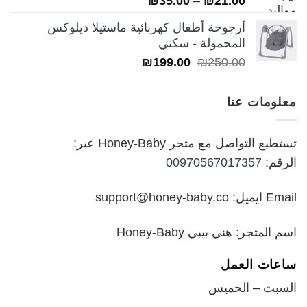
₪
35.00
–
₪
21.00
5.00
من 5
السعر:
أرجوحة أطفال كهربائية ماستيلا ديلوكس
من
المحمولة - سكني
السعر
السعر
₪
199.00
₪
250.00
خلال
الأصلي
الحالي
هو:
هو:
معلومات عنا
₪199.00.
₪250.00.
تستطيع التواصل مع متجر Honey-Baby عبر:
الرقم:
00970567017357
Email ايميل: support@honey-baby.co
اسم المتجر: هني بيبي Honey-Baby
ساعات العمل
السبت – الخميس