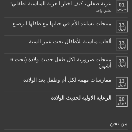
عربة طفلي، كيف اختار العربة المناسبة لطفلي!
01
مارس
على
تعليق واحد
عربة
طفلي،
كيف
منتجات تساعد الأم في حياتها مع طفلها الرضيع
13
اختار
أبريل
لا
العربة
توجد
المناسبة
تعليقات
لطفلي!
ألعاب مناسبة للأطفال تحت عمر السنة
13
على
منتجات
أبريل
لا
تساعد
توجد
الأم
تعليقات
منتجات ضرورية لكل طفل حديث ولادة (تحت 6
في
13
على
حياتها
ألعاب
أبريل
أشهر)
مع
مناسبة
طفلها
لا
للأطفال
الرضيع
توجد
تحت
ممارسات مهمة لكل أم وطفل بعد الولادة
13
تعليقات
عمر
على
أبريل
السنة
لا
منتجات
توجد
ضرورية
تعليقات
لكل
الرعاية الاولية لحديث الولادة
20
على
طفل
ممارسات
فبراير
لا
حديث
مهمة
توجد
ولادة
لكل
تعليقات
(تحت
أم
على
6
وطفل
الرعاية
أشهر)
من نحن
بعد
الاولية
الولادة
لحديث