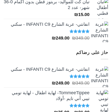
تبان كت للمواليد- بربتوز قطن بدون أكمام 0-36
شهر- عدد 2
₪
15.00
انفانتي- عربة الشارع INFANTI C9 - سكني
تم التقييم
السعر
السعر
₪
249.00
₪
349.00
5.00
من 5
الأصلي
الحالي
هو:
هو:
حاز على رضاكم
₪249.00.
₪349.00.
انفانتي- عربة الشارع INFANTI C9 - سكني
تم التقييم
السعر
السعر
₪
249.00
₪
349.00
5.00
من 5
الأصلي
الحالي
TommeeTippee- لهاية اطفال - لهاية تومي
هو:
هو:
تيبي أني تايم -أولاد
₪249.00.
₪349.00.
تم التقييم
نطاق