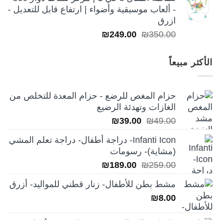
- ألعاب موسيقية وأضواء | ارتفاع قابل للتعديل -
ازرق
السعر
السعر
₪
249.00
₪
350.00
الأصلي
الحالي
هو:
هو:
الأكثر مبيعاً
₪249.00.
₪350.00.
حزام المغص للرضع - حزام المعدة للتخلص من
الغازات وتهدئة الرضيع
السعر
السعر
₪
39.00
₪
49.00
الأصلي
الحالي
Infanti Icon- دراجة أطفال- دراجة تعلم المشي
هو:
هو:
(مشاية)- رسومات
₪39.00.
₪49.00.
السعر
السعر
₪
189.00
₪
259.00
الأصلي
الحالي
مشط بطن للأطفال- زنار قطني للمواليد- أزرق
هو:
هو:
₪
8.00
₪189.00.
₪259.00.