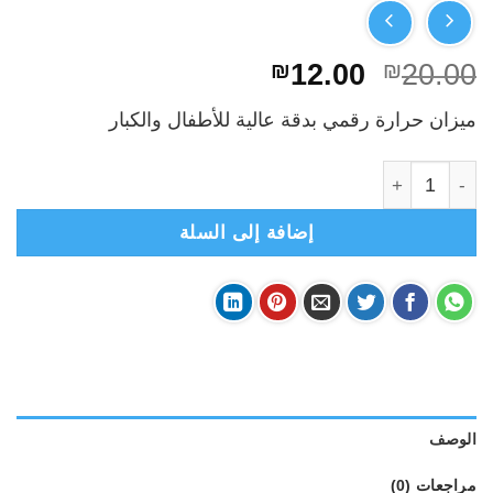
السعر
السعر
₪
12.00
₪
20.00
الأصلي
الحالي
ميزان حرارة رقمي بدقة عالية للأطفال والكبار
هو:
هو:
₪12.00.
₪20.00.
كمية ميزان حرارة رقمي DIGITAL THERMOMETER
إضافة إلى السلة
الوصف
مراجعات (0)