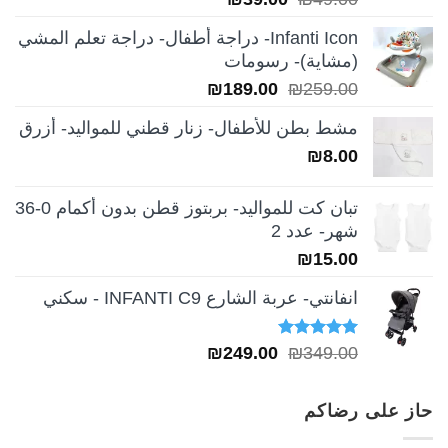
الأصلي
الحالي
Infanti Icon- دراجة أطفال- دراجة تعلم المشي
هو:
هو:
(مشاية)- رسومات
₪39.00.
₪49.00.
السعر
السعر
₪
189.00
₪
259.00
الأصلي
الحالي
مشط بطن للأطفال- زنار قطني للمواليد- أزرق
هو:
هو:
₪
8.00
₪189.00.
₪259.00.
تبان كت للمواليد- بربتوز قطن بدون أكمام 0-36
شهر- عدد 2
₪
15.00
انفانتي- عربة الشارع INFANTI C9 - سكني
تم التقييم
السعر
السعر
₪
249.00
₪
349.00
5.00
من 5
الأصلي
الحالي
هو:
هو:
حاز على رضاكم
₪249.00.
₪349.00.