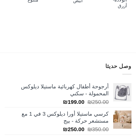
أبيض
₪25
أزرق
وصل حديثا
أرجوحة أطفال كهربائية ماستيلا ديلوكس
المحمولة - سكني
السعر
السعر
₪
199.00
₪
250.00
الأصلي
الحالي
كرسي ماستيلا أورا ديلوكس 3 في 1 مع
هو:
هو:
مستشعر حركة - بيج
₪199.00.
₪250.00.
السعر
السعر
₪
250.00
₪
350.00