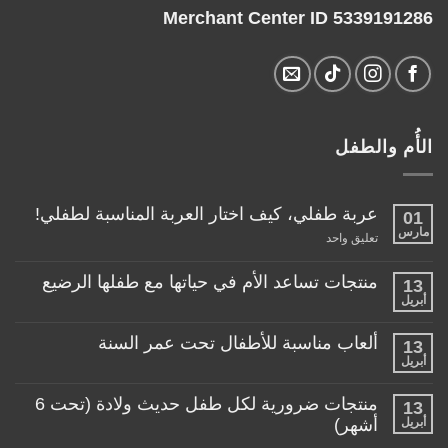
Merchant Center ID 5339191286
الأُم والطفل
عربة طفلي، كيف اختار العربة المناسبة لطفلي!
01
مارس
على
تعليق واحد
عربة
طفلي،
كيف
منتجات تساعد الأم في حياتها مع طفلها الرضيع
13
اختار
أبريل
لا
العربة
توجد
المناسبة
تعليقات
لطفلي!
ألعاب مناسبة للأطفال تحت عمر السنة
13
على
منتجات
أبريل
لا
تساعد
توجد
الأم
تعليقات
منتجات ضرورية لكل طفل حديث ولادة (تحت 6
في
13
على
حياتها
ألعاب
أبريل
أشهر)
مع
مناسبة
طفلها
لا