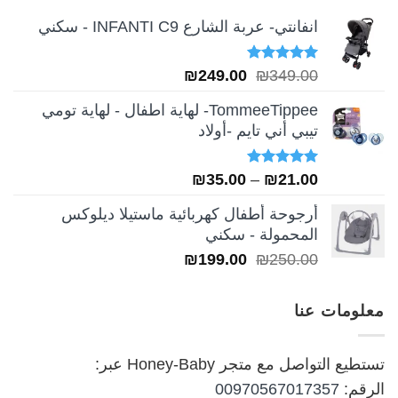
انفانتي- عربة الشارع INFANTI C9 - سكني
تم التقييم
السعر
السعر
₪
249.00
₪
349.00
5.00
من 5
الأصلي
الحالي
TommeeTippee- لهاية اطفال - لهاية تومي
هو:
هو:
تيبي أني تايم -أولاد
₪249.00.
₪349.00.
تم التقييم
نطاق
₪
35.00
–
₪
21.00
5.00
من 5
السعر:
أرجوحة أطفال كهربائية ماستيلا ديلوكس
من
المحمولة - سكني
السعر
السعر
₪
199.00
₪
250.00
خلال
الأصلي
الحالي
هو:
هو:
معلومات عنا
₪199.00.
₪250.00.
تستطيع التواصل مع متجر Honey-Baby عبر:
الرقم:
00970567017357