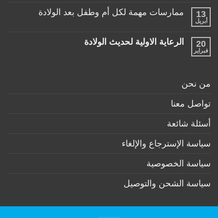
للأطفال
الرضيع
توجد
تحت
ممارسات مهمة لكل أم وطفل بعد الولادة
13
تعليقات
عمر
على
أبريل
السنة
لا
منتجات
توجد
ضرورية
تعليقات
لكل
الرعاية الاولية لحديث الولادة
20
على
طفل
ممارسات
فبراير
لا
حديث
مهمة
توجد
ولادة
لكل
تعليقات
(تحت
أم
على
6
وطفل
الرعاية
أشهر)
من نحن
بعد
الاولية
الولادة
لحديث
الولادة
تواصل معنا
أسئلة شائعة
سياسة الإسترجاع والإلغاء
سياسة الخصوصية
سياسة الشحن والتوصيل