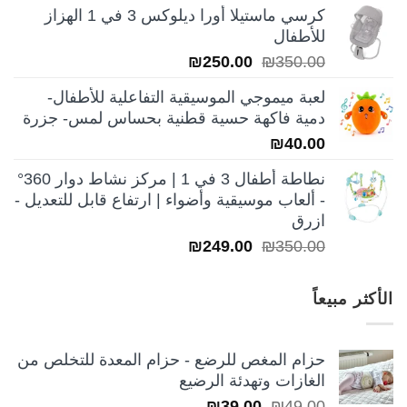
الأصلي
الحالي
كرسي ماستيلا أورا ديلوكس 3 في 1 الهزاز
هو:
هو:
للأطفال
₪250.00.
₪350.00.
السعر
السعر
₪
250.00
₪
350.00
الأصلي
الحالي
لعبة ميموجي الموسيقية التفاعلية للأطفال-
هو:
هو:
دمية فاكهة حسية قطنية بحساس لمس- جزرة
₪250.00.
₪350.00.
₪
40.00
نطاطة أطفال 3 في 1 | مركز نشاط دوار 360°
- ألعاب موسيقية وأضواء | ارتفاع قابل للتعديل -
ازرق
السعر
السعر
₪
249.00
₪
350.00
الأصلي
الحالي
هو:
هو:
الأكثر مبيعاً
₪249.00.
₪350.00.
حزام المغص للرضع - حزام المعدة للتخلص من
الغازات وتهدئة الرضيع
السعر
السعر
₪
39.00
₪
49.00