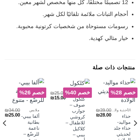
12 تصميمًا مختلفًا، كل منها مخصص لشهر معين.
أحجام التبانات ملائمة تلقائيًا لكل شهر.
رسومات مستوحاة من شخصيات كرتونية محبوبة.
خيار مثالي كهدية.
منتجات ذات صلة
خصم 28%
خصم 40%
خصم 26%
₪
25.00
الأحذية والجرابات
السعر
السعر
₪
15.00
كلكول
الأصلي
الحالي
صوف –
هو:
هو:
₪
34.00
₪
39.00
الأحذية والجرابات
ملابس
جوارب
₪15.00.
₪25.00.
السعر
السعر
السعر
الس
₪
25.00
₪
28.00
حذاء
ألفا بيبي-
كروشي
الأصلي
الحالي
الأصلي
الح
مواليد-
بطانية
للاطفال –
هو:
هو:
هو:
هو:
لسعر
حذاء جلد
ناعمة
₪25.00.
₪34.00.
₪28.00.
₪39.00.
كلاكيل
لحالي
لحديثي
للرضّع –
بيبي –
و:
الولادة-
متنوع