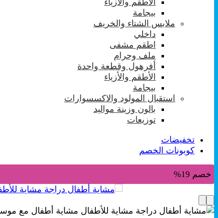
الأطقم والأزياء
بيجامة
ملابس الشتاء والخريف
داخلي
اطقم مشفى
ملف وحرام
أفرهول وقطعة واحدة
الأطقم والأزياء
بيجامة
استقبال المولود والاكسسوارات
بالون وزينة مواليد
توزيعات
تخفيضات
كوبونات الخصم
خصم 19%