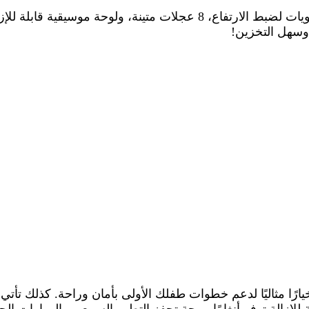
مشاية أطفال على شكل خروف كرتوني مع موسيقى: 7 مستويات لضبط الارتفاع، 8 عجلات متينة، ولو
 وسهل التخزين!
ًا مثاليًا لدعم خطوات طفلك الأولى بأمان وراحة. كذلك تأتي د