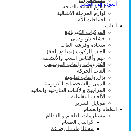
مستحضرات
العودة إلى المتجر
لوازم العناية بالصحة
لوازم المرحلة الانتقالية
احتياجات الأم
العاب
المركبات الكهربائية
خشاخيش ودمى
سجادة وفرشة العاب
العاب الركوب (بمبا ودراجة)
خيم وأقفاص اللعب والأنشطة
الكترونيات والعاب الموسيقى
العاب الحركة
بزل والعاب تعليمية
الدمى والشخصيات الكرتونية
المراجيح والألعاب الخارجية والمائية
الألعاب التفاعلية
موبايل السرير
الطعام والفطام
مستلزمات الطعام و الفطام
كراسي الطعام
مستلزمات الرضاعة