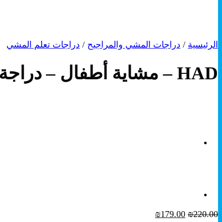
الرئيسية
/
دراجات المشي والمراجيح
/
دراجات تعلم المشي
HAD – مشاية أطفال – دراجة اطفال دائرية موسيقية – أحمر
220.00
₪
السعر
179.00
₪
السعر