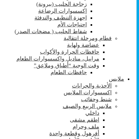
زجاجة الحليب (ببرونة)
إكسسوارات الرضاعة
اجهزة التنظيف والتدفئة
احتياجات الأم
شفاط الحليب ( مضخات الصدر)
فطام ومرحلة انتقالية
عضاضة ولهاية
حافظات الحرارة والأكواب
مراييل، مناديل واكسسوارات الطعام
وقت الوجبة “أطباق وملاعق”
حافظات الطعام
ملابس
الأحذية والجرابات
اكسسوارات الملابس
شنط وحقائب
ملابس الربيع والصيف
داخلي
اطقم مشفى
ملف وحرام
أفرهول وقطعة واحدة