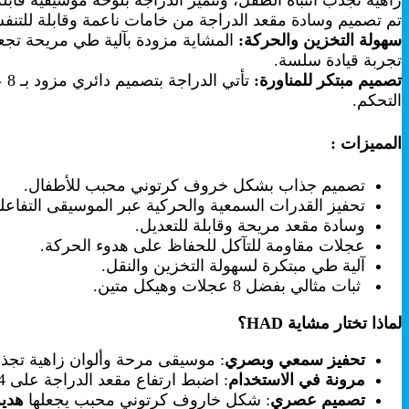
زاهية تجذب انتباه الطفل، وتتميز الدراجة بلوحة موسيقية قابلة
تم تصميم وسادة مقعد الدراجة من خامات ناعمة وقابلة للتنفس
سهولة التخزين والحركة:
المشاية مزودة بآلية طي مريحة تجعل
تجربة قيادة سلسة.
تصميم مبتكر للمناورة:
التحكم.
المميزات
:
تصميم جذاب بشكل خروف كرتوني محبب للأطفال.
تحفيز القدرات السمعية والحركية عبر الموسيقى التفاعلي
وسادة مقعد مريحة وقابلة للتعديل.
عجلات مقاومة للتآكل للحفاظ على هدوء الحركة.
آلية طي مبتكرة لسهولة التخزين والنقل.
ثبات مثالي بفضل 8 عجلات وهيكل متين.
لماذا تختار مشاية
HAD
؟
تحفيز سمعي وبصري
: موسيقى مرحة وألوان زاهية تجذب
مرونة في الاستخدام
: اضبط ارتفاع مقعد الدراجة على 4 مستويات ليتناسب مع طول طفلك خلال مراحل نموه المختلفة.
تصميم عصري
: شكل خاروف كرتوني محبب يجعلها
هدية