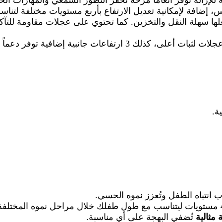
 للإزالة توفر أنغامًا مرحة تحفز التطور السمعي والمهارات الح
، إضافة لإمكانية تعديل الارتفاع بأربع مستويات مختلفة لتنا
ها سهلة النقل والتخزين. كما تحتوي على عجلات مقاومة للتآ
تأتي الدراجة بتصميم دائري مزود بـ 8 عجلات لثبات أعلى، كذلك 3 ارتفاعات جانب
ة.
 انتباه الطفل وتُعزز نموه الحسي.
 مثالية
تُضفي البهجة على أي مناسبة.