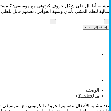
الأصلي
الحالي
هو:
هو:
مثالية لتعلم المشي بأمان وتنمية الحواس. تصميم قابل للطي
₪179.00.
₪220.00.
كمية
HAD
إضافة إلى السلة
-
مشاية
أطفال
-
دراجة
اطفال
دائرية
موسيقية
-
أحمر
الوصف
مراجعات (0)
تعد مشاية الأطفال بتصميم الخروف الكرتوني مع الموسيقى خيار