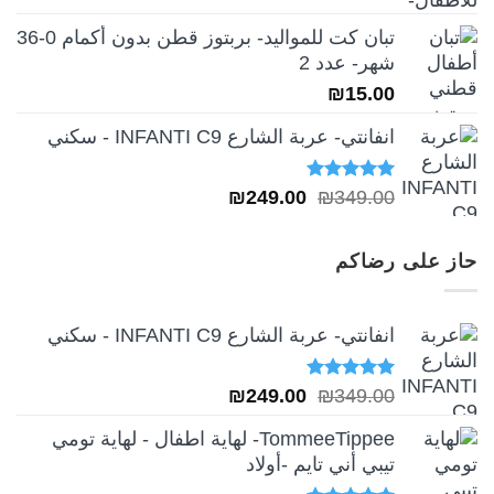
تبان كت للمواليد- بربتوز قطن بدون أكمام 0-36
شهر- عدد 2
₪
15.00
انفانتي- عربة الشارع INFANTI C9 - سكني
تم التقييم
السعر
السعر
₪
249.00
₪
349.00
5.00
من 5
الأصلي
الحالي
هو:
هو:
حاز على رضاكم
₪249.00.
₪349.00.
انفانتي- عربة الشارع INFANTI C9 - سكني
تم التقييم
السعر
السعر
₪
249.00
₪
349.00
5.00
من 5
الأصلي
الحالي
TommeeTippee- لهاية اطفال - لهاية تومي
هو:
هو:
تيبي أني تايم -أولاد
₪249.00.
₪349.00.