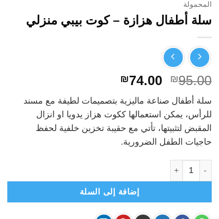
المحمولة
سلة أطفال هزازة – كوت بيبي منزلي
السعر
السعر
₪
74.00
₪
95.00
الأصلي
الحالي
سلة أطفال صناعة ماليزية بتصميمات لطيفة مع مسند
هو:
هو:
للرأس، يمكن استعمالها ككوت هزاز يدويا او انزال
₪74.00.
₪95.00.
المقبض لتثبيتها، تأتي مع حقيبة تخزين خلفية لحفظ
حاجيات الطفل الضرورية.
كمية سلة أطفال هزازة - كوت بيبي منزلي
إضافة إلى السلة