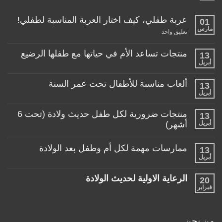
عربة طفلي، كيف اختار العربة المناسبة لطفلي!
01
مارس
على
تعليق واحد
عربة
طفلي،
كيف
منتجات تساعد الأم في حياتها مع طفلها الرضيع
13
اختار
أبريل
لا
العربة
توجد
المناسبة
تعليقات
لطفلي!
ألعاب مناسبة للأطفال تحت عمر السنة
13
على
منتجات
أبريل
لا
تساعد
توجد
الأم
تعليقات
منتجات ضرورية لكل طفل حديث ولادة (تحت 6
في
13
على
حياتها
ألعاب
أبريل
أشهر)
مع
مناسبة
طفلها
لا
للأطفال
الرضيع
توجد
تحت
ممارسات مهمة لكل أم وطفل بعد الولادة
13
تعليقات
عمر
على
أبريل
السنة
لا
منتجات
توجد
ضرورية
تعليقات
لكل
الرعاية الاولية لحديث الولادة
20
على
طفل
ممارسات
فبراير
لا
حديث
مهمة
توجد
ولادة
لكل
تعليقات
(تحت
أم
على
6
وطفل
الرعاية
أشهر)
من نحن
بعد