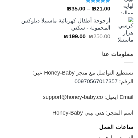
تم التقييم
نطاق
₪
35.00
–
₪
21.00
5.00
من 5
السعر:
أرجوحة أطفال كهربائية ماستيلا ديلوكس
من
المحمولة - سكني
السعر
السعر
₪
199.00
₪
250.00
خلال
الأصلي
الحالي
هو:
هو:
معلومات عنا
₪199.00.
₪250.00.
تستطيع التواصل مع متجر Honey-Baby عبر:
الرقم:
00970567017357
Email ايميل: support@honey-baby.co
اسم المتجر: هني بيبي Honey-Baby
ساعات العمل
السبت – الخميس