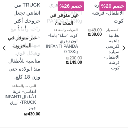
خصم 20%
خصم 26%
غير متوفر في
المخزون
₪
49.00
اكسسوارات العربات والسلة
العربات والمقاعد
السعر
السعر
₪
39.00
بطانية
كوت “سلة” باندا-
غير متوفر في
لسعر
الأصلي
الحالي
داعمة
لون زهري
لحالي
هو:
هو:
المخزون
لكرسي
INFANTI PANDA
و:
₪39.00.
₪49.00.
₪39
سيارة
0-13Kg
الأطفال-
₪
200.00
السعر
السعر
₪
149.00
فرشة
الأصلي
الحالي
كوت
هو:
هو:
₪149.00.
₪200.00.
العربات والمقاعد
انفانتي- عربة
الأطفال INFANTI
TRUCK- أزرق
جينز
₪
430.00