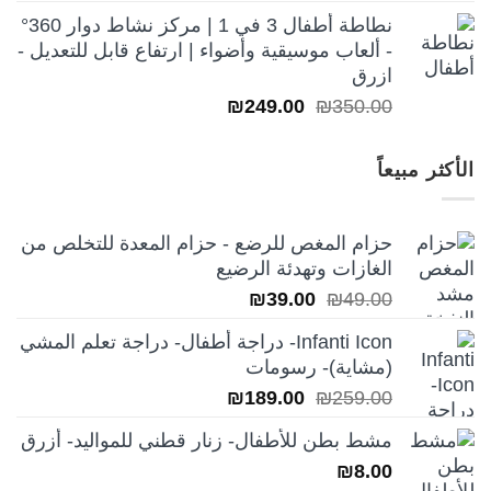
نطاطة أطفال 3 في 1 | مركز نشاط دوار 360°
- ألعاب موسيقية وأضواء | ارتفاع قابل للتعديل -
ازرق
السعر
السعر
₪
249.00
₪
350.00
الأصلي
الحالي
هو:
هو:
الأكثر مبيعاً
₪249.00.
₪350.00.
حزام المغص للرضع - حزام المعدة للتخلص من
الغازات وتهدئة الرضيع
السعر
السعر
₪
39.00
₪
49.00
الأصلي
الحالي
Infanti Icon- دراجة أطفال- دراجة تعلم المشي
هو:
هو:
(مشاية)- رسومات
₪39.00.
₪49.00.
السعر
السعر
₪
189.00
₪
259.00
الأصلي
الحالي
مشط بطن للأطفال- زنار قطني للمواليد- أزرق
هو:
هو:
₪
8.00
₪189.00.
₪259.00.