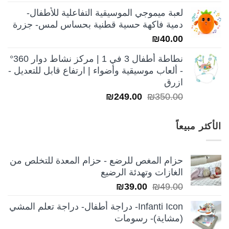
الأصلي
الحالي
لعبة ميموجي الموسيقية التفاعلية للأطفال-
هو:
هو:
دمية فاكهة حسية قطنية بحساس لمس- جزرة
₪250.00.
₪350.00.
₪
40.00
نطاطة أطفال 3 في 1 | مركز نشاط دوار 360°
- ألعاب موسيقية وأضواء | ارتفاع قابل للتعديل -
ازرق
السعر
السعر
₪
249.00
₪
350.00
الأصلي
الحالي
هو:
هو:
الأكثر مبيعاً
₪249.00.
₪350.00.
حزام المغص للرضع - حزام المعدة للتخلص من
الغازات وتهدئة الرضيع
السعر
السعر
₪
39.00
₪
49.00
الأصلي
الحالي
Infanti Icon- دراجة أطفال- دراجة تعلم المشي
هو:
هو:
(مشاية)- رسومات
₪39.00.
₪49.00.