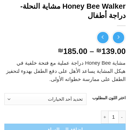
Honey Bee Walker مشاية النحلة-
دراجة أطفال
نطاق
₪
185.00
–
₪
139.00
السعر:
مشاية Honey Bee دراجة عملية مع فتحة خلفية في
من
هيكل المشاية يساعد الأهل على دفع الطفل بهدوء لتحفيز
الطفل على ممارسة خطواته الأولى.
خلال
اختر اللون المطلوب
كمية Honey Bee Walker مشاية النحلة- دراجة أطفال
إضافة إلى السلة