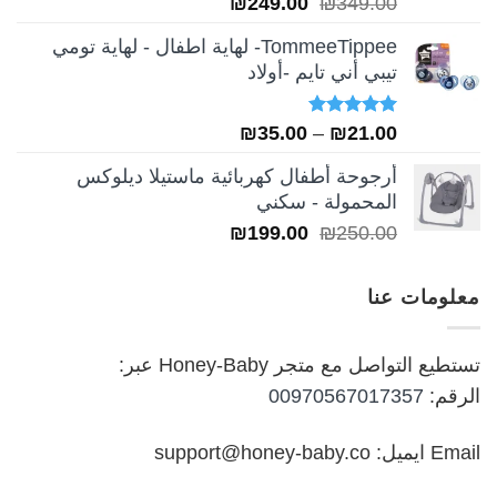
تم التقييم
السعر
السعر
₪
249.00
₪
349.00
5.00
من 5
الأصلي
الحالي
TommeeTippee- لهاية اطفال - لهاية تومي
هو:
هو:
تيبي أني تايم -أولاد
₪249.00.
₪349.00.
تم التقييم
نطاق
₪
35.00
–
₪
21.00
5.00
من 5
السعر:
أرجوحة أطفال كهربائية ماستيلا ديلوكس
من
المحمولة - سكني
السعر
السعر
₪
199.00
₪
250.00
خلال
الأصلي
الحالي
هو:
هو:
معلومات عنا
₪199.00.
₪250.00.
تستطيع التواصل مع متجر Honey-Baby عبر:
الرقم:
00970567017357
Email ايميل: support@honey-baby.co