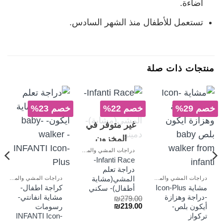
اضاءة.
تستعمل للأطفال منذ الشهر السادس.
منتجات ذات صلة
خصم 29%
خصم 22%
خصم 23%
غير متوفر في
المخزون
دراجات المشي والمراجيح
Infanti Race-
دراجة تعلم
المشي(مشاية
دراجات المشي والمراجيح
دراجات المشي والمراجيح
مشاية Icon-Plus
كراجة اطفال-
أطفال)- سكني
-دراجة وهزازة
مشاية انفانتي-
₪
279.00
السعر
السعر
₪
219.00
أيكون بلص-
رسومات
الأصلي
الحالي
تركواز
INFANTI Icon-
هو:
هو: