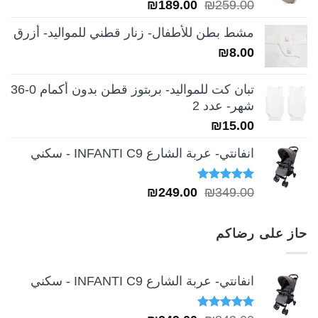
السعر
السعر
₪
189.00
₪
259.00
الأصلي
الحالي
مشط بطن للأطفال- زنار قطني للمواليد- أزرق
هو:
هو:
₪
8.00
₪189.00.
₪259.00.
تبان كت للمواليد- بربتوز قطن بدون أكمام 0-36
شهر- عدد 2
₪
15.00
انفانتي- عربة الشارع INFANTI C9 - سكني
تم التقييم
السعر
السعر
₪
249.00
₪
349.00
5.00
من 5
الأصلي
الحالي
هو:
هو:
حاز على رضاكم
₪249.00.
₪349.00.
انفانتي- عربة الشارع INFANTI C9 - سكني