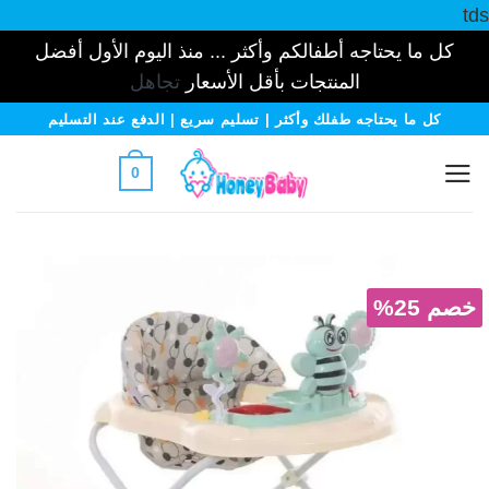
tds
كل ما يحتاجه أطفالكم وأكثر ... منذ اليوم الأول أفضل
المنتجات بأقل الأسعار
تجاهل
خطي
كل ما يحتاجه طفلك وأكثر | تسليم سريع | الدفع عند التسليم
لمحتوى
0
خصم 25%