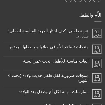
الأُم والطفل
عربة طفلي، كيف اختار العربة المناسبة لطفلي!
01
مارس
على
تعليق واحد
عربة
طفلي،
كيف
منتجات تساعد الأم في حياتها مع طفلها الرضيع
13
اختار
أبريل
لا
العربة
توجد
المناسبة
تعليقات
لطفلي!
ألعاب مناسبة للأطفال تحت عمر السنة
13
على
منتجات
أبريل
لا
تساعد
توجد
الأم
تعليقات
منتجات ضرورية لكل طفل حديث ولادة (تحت 6
في
13
على
حياتها
ألعاب
أبريل
أشهر)
مع
مناسبة
طفلها
لا
للأطفال
الرضيع
توجد
تحت
ممارسات مهمة لكل أم وطفل بعد الولادة
13
تعليقات
عمر
على
أبريل
السنة
لا
منتجات
توجد
ضرورية
تعليقات