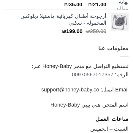
تم التقييم
نطاق
₪
35.00
–
₪
21.00
5.00
من 5
السعر:
أرجوحة أطفال كهربائية ماستيلا ديلوكس
من
المحمولة - سكني
السعر
السعر
₪
199.00
₪
250.00
خلال
الأصلي
الحالي
هو:
هو:
معلومات عنا
₪199.00.
₪250.00.
تستطيع التواصل مع متجر Honey-Baby عبر:
الرقم:
00970567017357
Email ايميل: support@honey-baby.co
اسم المتجر: هني بيبي Honey-Baby
ساعات العمل
السبت – الخميس