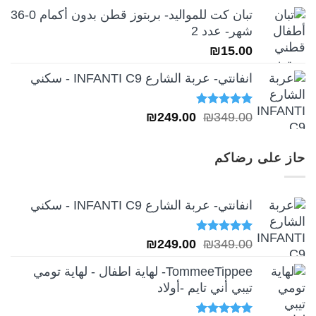
تبان كت للمواليد- بربتوز قطن بدون أكمام 0-36
شهر- عدد 2
₪
15.00
انفانتي- عربة الشارع INFANTI C9 - سكني
تم التقييم
السعر
السعر
₪
249.00
₪
349.00
5.00
من 5
الأصلي
الحالي
هو:
هو:
حاز على رضاكم
₪249.00.
₪349.00.
انفانتي- عربة الشارع INFANTI C9 - سكني
تم التقييم
السعر
السعر
₪
249.00
₪
349.00
5.00
من 5
الأصلي
الحالي
TommeeTippee- لهاية اطفال - لهاية تومي
هو:
هو:
تيبي أني تايم -أولاد
₪249.00.
₪349.00.