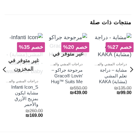
منتجات ذات صلة
خصم 27%
خصم 20%
خصم 35%
غير متوفر في
غير متوفر في
المخزون
دراجات المشي والمراجيح
دراجات المشي والمراجيح
المخزون
مشاية – دراجة
مرجوحة جراكو –
تعلم المشي
Graco® Lovin’
(مشاية) KAKA
Hug™ Suits Me
دراجات المشي والمراجيح
Infanti Icon_S
₪
550.00
₪
135.00
السعر
السعر
السعر
السعر
₪
439.00
₪
99.00
مشاية ايكون
الأصلي
الحالي
الأصلي
الحالي
بمزيج الأزرق
هو:
هو:
هو:
هو:
والأحمر
₪439.00.
₪550.00.
₪99.00.
₪135.00.
₪
260.00
السعر
السعر
₪
169.00
الأصلي
الحالي
هو:
هو:
₪169.00.
₪260.00.