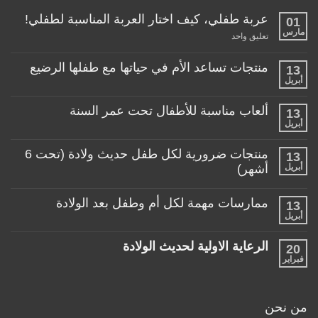
عربة طفلي، كيف اختار العربة المناسبة لطفلي!
01
مارس
على
تعليق واحد
عربة
طفلي،
كيف
منتجات تساعد الأم في حياتها مع طفلها الرضيع
13
اختار
أبريل
لا
العربة
توجد
المناسبة
تعليقات
لطفلي!
ألعاب مناسبة للأطفال تحت عمر السنة
13
على
منتجات
أبريل
لا
تساعد
توجد
الأم
تعليقات
منتجات ضرورية لكل طفل حديث ولادة (تحت 6
في
13
على
حياتها
ألعاب
أبريل
أشهر)
مع
مناسبة
طفلها
لا
للأطفال
الرضيع
توجد
تحت
ممارسات مهمة لكل أم وطفل بعد الولادة
13
تعليقات
عمر
على
أبريل
السنة
لا
منتجات
توجد
ضرورية
تعليقات
لكل
الرعاية الاولية لحديث الولادة
20
على
طفل
ممارسات
فبراير
لا
حديث
مهمة
توجد
ولادة
لكل
تعليقات
(تحت
أم
على
6
وطفل
الرعاية
أشهر)
من نحن
بعد
الاولية
الولادة