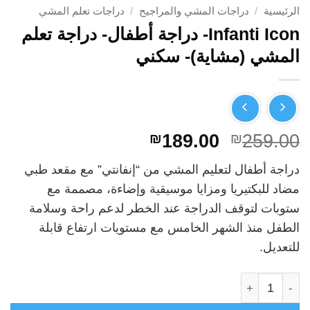
الرئيسية
/
دراجات المشي والمراجيح
/
دراجات تعلم المشي
Infanti Icon- دراجة أطفال- دراجة تعلم
المشي (مشاية)- سكني
السعر
السعر
₪
189.00
₪
259.00
الأصلي
الحالي
دراجة أطفال لتعليم المشي من “إنفانتي” مع مقعد طبي
هو:
هو:
مضاد للبكتيريا ومزايا موسيقية وإضاءة، مصممة مع
₪189.00.
₪259.00.
ستوبات لتوقف الدراجة عند الخطر لدعم راحة وسلامة
الطفل منذ الشهر الخامس مع مستويات ارتفاع قابلة
للتعديل.
كمية Infanti Icon- دراجة أطفال- دراجة تعلم المشي (مشاية)- سكني