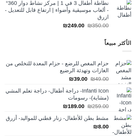
نطاطة أطفال 3 في 1 | مركز نشاط دوار 360°
- ألعاب موسيقية وأضواء | ارتفاع قابل للتعديل -
ازرق
السعر
السعر
₪
249.00
₪
350.00
الأصلي
الحالي
هو:
هو:
الأكثر مبيعاً
₪249.00.
₪350.00.
حزام المغص للرضع - حزام المعدة للتخلص من
الغازات وتهدئة الرضيع
السعر
السعر
₪
39.00
₪
49.00
الأصلي
الحالي
Infanti Icon- دراجة أطفال- دراجة تعلم المشي
هو:
هو:
(مشاية)- رسومات
₪39.00.
₪49.00.
السعر
السعر
₪
189.00
₪
259.00
الأصلي
الحالي
مشط بطن للأطفال- زنار قطني للمواليد- أزرق
هو:
هو:
₪
8.00
₪189.00.
₪259.00.