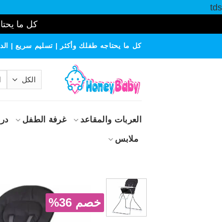
tds
كل ما يحتاج
خطي
كل ما يحتاجه طفلك وأكثر | تسليم سريع | الدف
لمحتوى
الب
عن
العربات والمقاعد
غرفة الطفل
درا
ملابس
خصم 36%