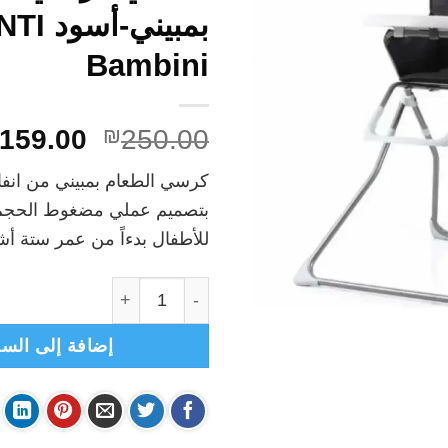
بمبيني-أ
Bambini
السعر
159.00
₪
250.00
الأصلي
كرسي الطعام بمبيني من انفا
هو:
بتصميم عملي مضغوط الحجم
₪250.00.
للأطفال بدءاً من عمر ستة أش
كمية انفانتي-كرسي الطعام بمبيني-أسود ni
إضافة إلى السل