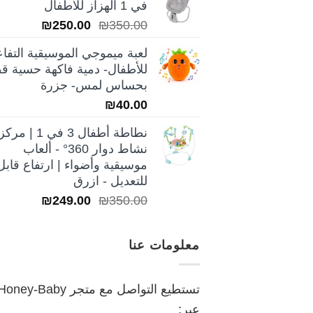
في 1 الهزاز للأطفال
₪250.00.
₪350.00.
السعر
السعر
₪
250.00
₪
350.00
الأصلي
الحالي
لعبة ميموجي الموسيقية التفاع
هو:
هو:
للأطفال- دمية فاكهة حسية قط
₪250.00.
₪350.00.
بحساس لمس- جزرة
₪
40.00
نطاطة أطفال 3 في 1 | مركز
نشاط دوار 360° - ألعاب
موسيقية وأضواء | ارتفاع قابل
للتعديل - ازرق
السعر
السعر
₪
249.00
₪
350.00
الأصلي
الحالي
هو:
هو:
معلومات عنا
₪249.00.
₪350.00.
تستطيع التواصل مع متجر oney-Baby
عبر: