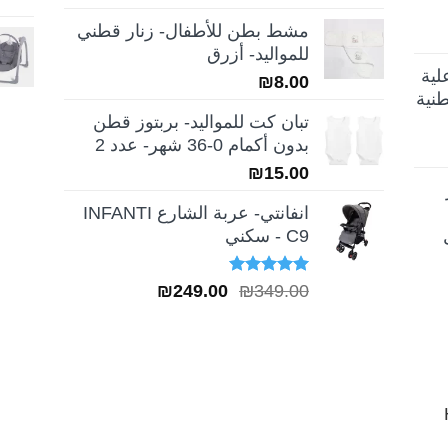
الأصلي
الحالي
مشط بطن للأطفال- زنار قطني
هو:
هو:
للمواليد- أزرق
₪189.00.
₪259.00.
لية
₪
8.00
نية
تبان كت للمواليد- بربتوز قطن
بدون أكمام 0-36 شهر- عدد 2
₪
15.00
انفانتي- عربة الشارع INFANTI
C9 - سكني
تم التقييم
السعر
السعر
₪
249.00
₪
349.00
5.00
من 5
الأصلي
الحالي
هو:
هو:
₪249.00.
₪349.00.
H