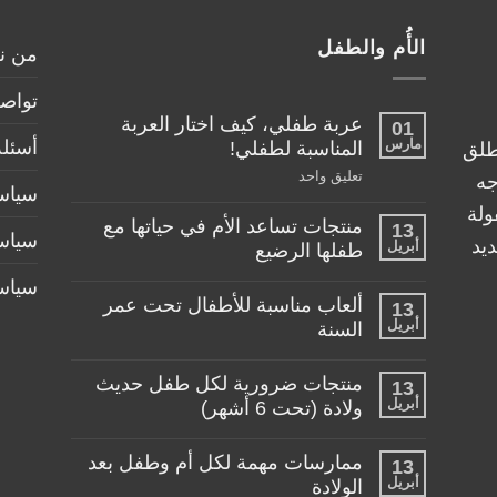
الأُم والطفل
من ن
تواصل
عربة طفلي، كيف اختار العربة
01
مارس
أسئلة
المناسبة لطفلي!
طلق
على
تعليق واحد
جه
سياسة
عربة
طفلي،
ولة
منتجات تساعد الأم في حياتها مع
كيف
13
سياس
اختار
يد
أبريل
طفلها الرضيع
العربة
المناسبة
لا
سياس
لطفلي!
توجد
ألعاب مناسبة للأطفال تحت عمر
13
تعليقات
أبريل
على
السنة
منتجات
لا
تساعد
توجد
الأم
منتجات ضرورية لكل طفل حديث
13
تعليقات
في
أبريل
على
ولادة (تحت 6 أشهر)
حياتها
ألعاب
مع
لا
مناسبة
طفلها
توجد
للأطفال
الرضيع
ممارسات مهمة لكل أم وطفل بعد
13
تعليقات
تحت
أبريل
على
الولادة
عمر