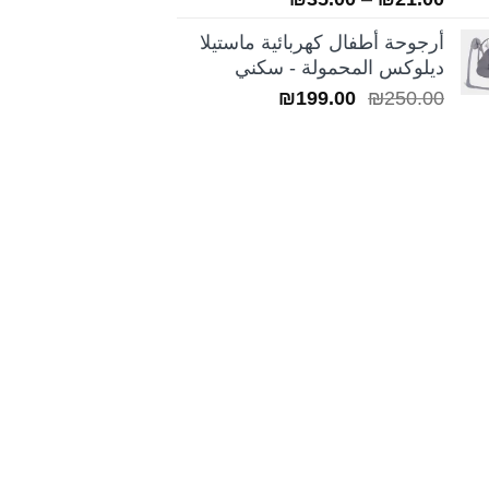
5.00
من 5
السعر:
أرجوحة أطفال كهربائية ماستيلا
من
ديلوكس المحمولة - سكني
السعر
السعر
₪
199.00
₪
250.00
خلال
الأصلي
الحالي
هو:
هو:
₪199.00.
₪250.00.