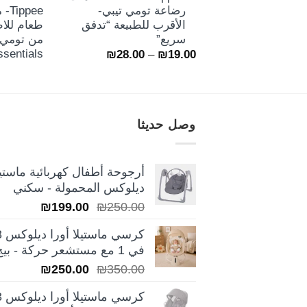
رضاعة تومي تيبي-
ppee
الأقرب للطبيعة “تدفق
طعام للا
سريع”
من تومي 
ssentials
نطاق
₪
28.00
–
₪
19.00
السعر:
من
خلال
وصل حديثا
أرجوحة أطفال كهربائية ماستيل
ديلوكس المحمولة - سكني
السعر
السعر
₪
199.00
₪
250.00
الأصلي
الحالي
كرسي ماس
هو:
هو:
في 1 مع مستشعر حركة - بيج
₪199.00.
₪250.00.
السعر
السعر
₪
250.00
₪
350.00
الأصلي
الحالي
كرسي ماس
هو:
هو: