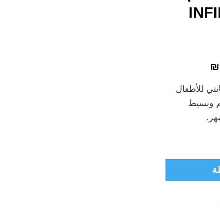
سود INFINTI
السعر
₪
الحالي
نتي للأطفال
هو:
 وبسيط
₪159.00.
هر.
INFINTI Bambi
ة