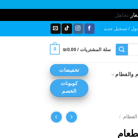
عار
تجاهل
ول / تسجيل جديد
0
سلة المشتريات /
0.00
₪
تخفيضات
 والفطام
كوبونات
الخصم
الفطام
/
طعام