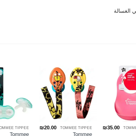
 الغسالة
+
+
+
₪
20.00
₪
35.00
OMMEE TIPPEE
TOMMEE TIPPEE
TOMME
Tommee
Tommee