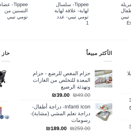
Ti- مريلة
Tippee- سلسال
Tippee- عض
طفال
لهاية- علاقة لهاية
التسنين من
تيبي
تومي تيبي- عدد
تومي تيبي
1
E
الأكثر مبيعاً
حاز 
ا
حزام المغص للرضع - حزام
المعدة للتخلص من الغازات
وتهدئة الرضيع
السعر
السعر
₪
39.00
₪
49.00
تيلا أورا ديلوكس 3
الأصلي
الحالي
Infanti Icon- دراجة أطفال-
هو:
هو:
دراجة تعلم المشي (مشاية)-
₪39.00.
₪49.00.
رسومات
تيلا أورا ديلوكس 3
السعر
السعر
₪
189.00
₪
259.00