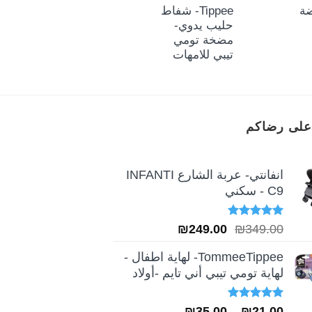
الأصلي
الحالي
اضة
Tippee- شفاط
Tippee- مدفئ
هو:
هو:
₪125.00.
₪145.00.
حليب يدوي-
طعام ومعقم
مضخة تومي
رضاعات
تيبي للامهات
كهربائي
على رضاكم
انفانتي- عربة الشارع INFANTI
C9 - سكني
تم التقييم
السعر
السعر
₪
249.00
₪
349.00
5.00
من 5
الأصلي
الحالي
TommeeTippee- لهاية اطفال -
هو:
هو:
لهاية تومي تيبي أني تايم -أولاد
₪249.00.
₪349.00.
تم التقييم
نطاق
₪
35.00
–
₪
21.00