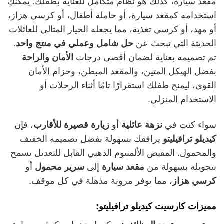
مقعد سيارة، كذلك هو نظام متكامل للعناية بطفلك. يمكنكِ
استخدامه كمقعد سيارة، أو حاملة أطفال، أو كرسي هزاز،
أو مهد، أو كرسي تغذية، مما يجعله الخيار المثالي للعائلات
الحديثة التي تبحث عن
حل شامل وعملي في منتج واحد
.
تم تصميمه بعناية لضمان أقصى درجات
الأمان والراحة
بفضل الهيكل المتين، والمقعد المبطن، وحزام الأمان
القوي، ليمنح طفلك استقرارًا تامًا أثناء الرحلات أو
الاستخدام المنزلي.
سواء كنتِ في
نزهة عائلية
أو
زيارة قصيرة للأقارب
، فإن
كيديلو ترافيليتو
يرافقك بسهولة بفضل تصميمه الخفيف
والمحمول. المقبض الألمنيوم الذهبي القابل للتعديل يسمح
بتحويله بسهولة من
مقعد سيارة
إلى
سرير محمول
أو
كرسي هزاز
، مما يوفر مرونة مذهلة في كل موقف.
مميزات كارسيت كيديلو ترافيليتو: