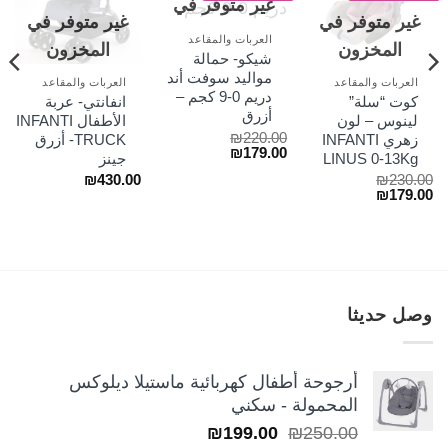
غير متوفر في
غير متوفر في
غير متوفر في
المخزون
العربات والمقاعد
المخزون
المخزون
شيكو- حمالة
مواليد سوفت أند
العربات والمقاعد
العربات والمقاعد
دريم 0-9 كجم –
كوت “سلة”
انفانتي- عربة
أزرق
لينوس – لون
الأطفال INFANTI
₪
220.00
زهري INFANTI
TRUCK- أزرق
السعر
السعر
₪
179.00
LINUS 0-13Kg
جينز
الأصلي
الحالي
₪
430.00
₪
230.00
هو:
هو:
السعر
السعر
₪
179.00
₪179.00.
₪220.00.
الأصلي
الحالي
هو:
هو:
₪179.00.
₪230.00.
وصل حديثا
أرجوحة أطفال كهربائية ماستيلا ديلوكس
المحمولة - سكني
السعر
السعر
₪
199.00
₪
250.00