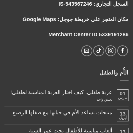
السجل التجاري: IS-543567246
مكان المتجر على خريطة جوجل:
Google Maps
Merchant Center ID 5339191286
الأُم والطفل
عربة طفلي، كيف اختار العربة المناسبة لطفلي!
01
مارس
على
تعليق واحد
عربة
طفلي،
كيف
منتجات تساعد الأم في حياتها مع طفلها الرضيع
13
اختار
أبريل
لا
العربة
توجد
المناسبة
تعليقات
لطفلي!
ألعاب مناسبة للأطفال تحت عمر السنة
13
على