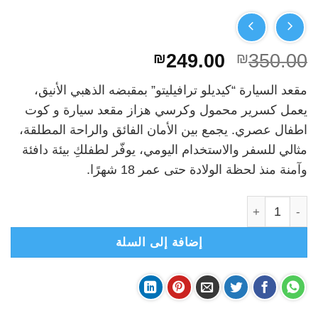
السعر
السعر
₪
249.00
₪
350.00
الأصلي
الحالي
مقعد السيارة “كيديلو ترافيليتو” بمقبضه الذهبي الأنيق،
هو:
هو:
يعمل كسرير محمول وكرسي هزاز مقعد سيارة و كوت
₪249.00.
₪350.00.
اطفال عصري. يجمع بين الأمان الفائق والراحة المطلقة،
مثالي للسفر والاستخدام اليومي، يوفّر لطفلكِ بيئة دافئة
وآمنة منذ لحظة الولادة حتى عمر 18 شهرًا.
كمية Kidilo Travillito- كارسيت للاطفال من كيديلو- كوت اطفال للسيارة- بيج
إضافة إلى السلة