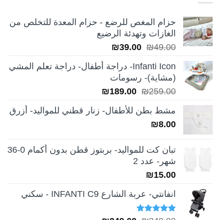
حزام المغص للرضع - حزام المعدة للتخلص من
الغازات وتهدئة الرضيع
السعر
السعر
₪
39.00
₪
49.00
الأصلي
الحالي
Infanti Icon- دراجة أطفال- دراجة تعلم المشي
هو:
هو:
(مشاية)- رسومات
₪39.00.
₪49.00.
السعر
السعر
₪
189.00
₪
259.00
الأصلي
الحالي
مشط بطن للأطفال- زنار قطني للمواليد- أزرق
هو:
هو:
₪
8.00
₪189.00.
₪259.00.
تبان كت للمواليد- بربتوز قطن بدون أكمام 0-36
شهر- عدد 2
₪
15.00
انفانتي- عربة الشارع INFANTI C9 - سكني
تم التقييم