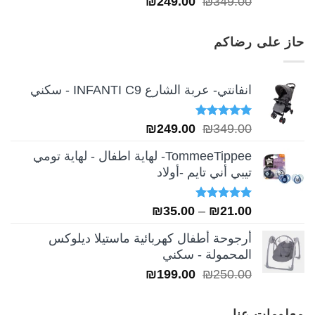
السعر
السعر
₪
249.00
₪
349.00
5.00
من 5
الأصلي
الحالي
هو:
هو:
حاز على رضاكم
₪249.00.
₪349.00.
انفانتي- عربة الشارع INFANTI C9 - سكني
تم التقييم
السعر
السعر
₪
249.00
₪
349.00
5.00
من 5
الأصلي
الحالي
TommeeTippee- لهاية اطفال - لهاية تومي
هو:
هو:
تيبي أني تايم -أولاد
₪249.00.
₪349.00.
تم التقييم
نطاق
₪
35.00
–
₪
21.00
5.00
من 5
السعر:
أرجوحة أطفال كهربائية ماستيلا ديلوكس
من
المحمولة - سكني
السعر
السعر
₪
199.00
₪
250.00
خلال
الأصلي
الحالي
هو:
هو:
معلومات عنا