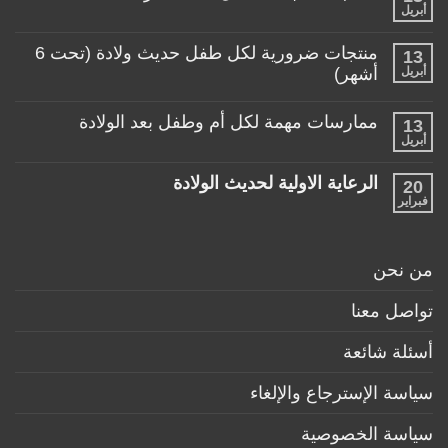
منتجات
أبريل
لا
تساعد
توجد
الأم
تعليقات
منتجات ضرورية لكل طفل حديث ولادة (تحت 6
في
13
على
حياتها
ألعاب
أبريل
أشهر)
مع
مناسبة
طفلها
لا
للأطفال
الرضيع
توجد
تحت
ممارسات مهمة لكل أم وطفل بعد الولادة
13
تعليقات
عمر
على
أبريل
السنة
لا
منتجات
توجد
ضرورية
تعليقات
لكل
الرعاية الاولية لحديث الولادة
20
على
طفل
ممارسات
فبراير
لا
حديث
مهمة
توجد
ولادة
لكل
تعليقات
(تحت
أم
على
6
وطفل
الرعاية
أشهر)
من نحن
بعد
الاولية
الولادة
لحديث
الولادة
تواصل معنا
أسئلة شائعة
سياسة الإسترجاع والإلغاء
سياسة الخصوصية