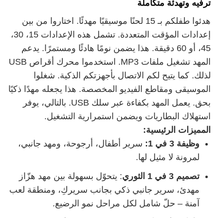
ترفيه وتهدئة متكاملة
هدئوا طفلكم بـ 15 لحنًا موسيقيًا مهدئًا. اختاروا من بين
إعدادات المؤقت المتعددة. تشمل هذه الإعدادات 15، 30،
45، أو 60 دقيقة. هذا يضمن نومًا هادئًا ومستمرًا. يدعم
المهد تشغيل ملفات MP3. استخدموا محرك أقراص USB
لذلك. كما يتيح لكم الاتصال بأجهزتكم الذكية. شغلوا
الموسيقى ومقاطع الفيديو المخصصة. هذا يجعله مهدًا ذكيًا
بحق. يعمل المهد بكفاءة عبر سلك USB. بالتالي، يوفر
استهلاك البطاريات ويضمن استمرارية التشغيل.
المميزات الرئيسية:
وظيفة 3 في 1:
سرير أطفال، أرجوحة، ومهد جانبي،
لمرونة لا مثيل لها.
تصميم 3 في 1 الثوري
: يتحوّل بسهولة بين مهد هزّاز
مهدئ، سرير جانبي ذكي بجانب سريركِ، ومنطقة لعب
آمنة – حلّ شامل لكل مراحل نمو الرضيع.