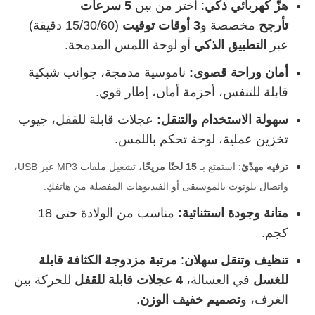
هزّ كهربائي ذكي
: اختر من بين
5 سرعات
تأرجح
مخصصة و
3 أوقات توقيت
(15/30/60 دقيقة)
عبر
التطبيق الذكي
أو لوحة اللمس المدمجة.
أمان وراحة قصوى:
ناموسية مدمجة، جوانب شبكية
قابلة للتنفس، أحزمة أمان، إطار قوي.
سهولة الاستخدام والتنقل:
عجلات قابلة للقفل، جيوب
تخزين عملية، لوحة تحكم باللمس.
ترفيه مهدّئ
: استمتع بـ
15 لحنًا مريحًا
، تشغيل ملفات MP3 عبر USB،
واتصال بلوتوث بالموسيقى أو الفيديوهات المفضلة من هاتفكِ.
متانة وجودة استثنائية:
مناسب من الولادة حتى 18
كجم.
تنظيف وتنقل سهلان
:
مرتبة مزدوجة الكثافة قابلة
للغسل
في الغسالة،
4 عجلات قابلة للقفل
للحركة بين
الغرف، و
تصميم خفيف الوزن
.