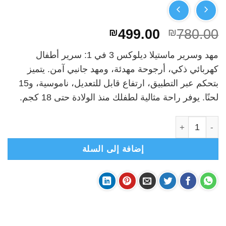
السعر
السعر
₪
499.00
₪
780.00
الأصلي
الحالي
مهد وسرير ماستيلا ديلوكس 3 في 1: سرير أطفال
هو:
هو:
كهربائي ذكي، أرجوحة مهدئة، ومهد جانبي آمن. يتميز
₪499.00.
₪780.00.
بتحكم عبر التطبيق، ارتفاع قابل للتعديل، ناموسية، و15
لحنًا. يوفر راحة مثالية لطفلك منذ الولادة حتى 18 كجم.
كمية سرير أطفال ماستيلا ديلوكس 3في1- مهد كهربائي هزاز مع باب جانبي
إضافة إلى السلة