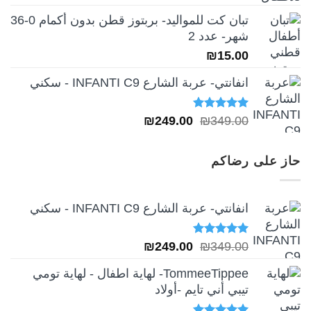
تبان كت للمواليد- بربتوز قطن بدون أكمام 0-36
شهر- عدد 2
₪
15.00
انفانتي- عربة الشارع INFANTI C9 - سكني
تم التقييم
السعر
السعر
₪
249.00
₪
349.00
5.00
من 5
الأصلي
الحالي
هو:
هو:
حاز على رضاكم
₪249.00.
₪349.00.
انفانتي- عربة الشارع INFANTI C9 - سكني
تم التقييم
السعر
السعر
₪
249.00
₪
349.00
5.00
من 5
الأصلي
الحالي
TommeeTippee- لهاية اطفال - لهاية تومي
هو:
هو:
تيبي أني تايم -أولاد
₪249.00.
₪349.00.