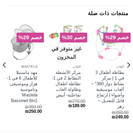
منتجات ذات صلة
خصم 29%
خصم 30%
خصم 29%
غير متوفر في
المخزون
العاب
العاب
MASTELA
نطاطة أطفال 3
مركز الأنشطة
مهد ماستيلا
في 1 | مركز
النطاط 2 في 1-
للأطفال 6 في 1-
نشاط دوار 360° –
نطاطة اطفال
هزاز وموسيقى
ألعاب موسيقية
وطاولة العاب
وناموسية
وأضواء | ارتفاع
تفاعلية- أبيض
Mastela
قابل للتعديل –
Bassinet 6In1
₪
270.00
السعر
السعر
₪
189.00
زهر
₪
350.00
الأصلي
الحالي
السعر
السعر
₪
250.00
₪
350.00
هو:
هو:
الأصلي
الحالي
السعر
السعر
₪
249.00
₪189.00.
₪270.00.
هو:
هو:
الأصلي
الحالي
₪250.00.
₪350.00.
هو:
هو:
₪249.00.
₪350.00.