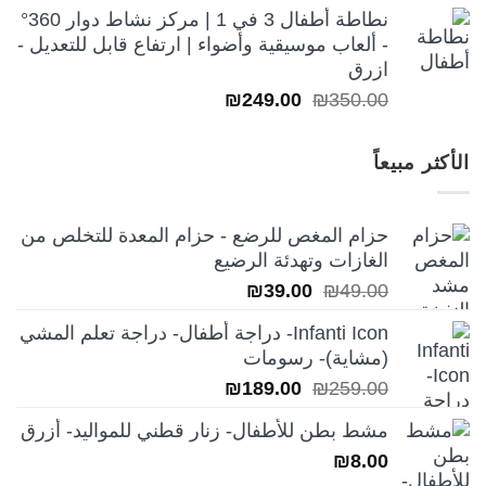
نطاطة أطفال 3 في 1 | مركز نشاط دوار 360°
- ألعاب موسيقية وأضواء | ارتفاع قابل للتعديل -
ازرق
السعر
السعر
₪
249.00
₪
350.00
الأصلي
الحالي
هو:
هو:
الأكثر مبيعاً
₪249.00.
₪350.00.
حزام المغص للرضع - حزام المعدة للتخلص من
الغازات وتهدئة الرضيع
السعر
السعر
₪
39.00
₪
49.00
الأصلي
الحالي
Infanti Icon- دراجة أطفال- دراجة تعلم المشي
هو:
هو:
(مشاية)- رسومات
₪39.00.
₪49.00.
السعر
السعر
₪
189.00
₪
259.00
الأصلي
الحالي
مشط بطن للأطفال- زنار قطني للمواليد- أزرق
هو:
هو:
₪
8.00
₪189.00.
₪259.00.