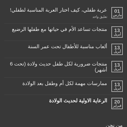
عربة طفلي، كيف اختار العربة المناسبة لطفلي!
01
مارس
على
تعليق واحد
عربة
طفلي،
كيف
منتجات تساعد الأم في حياتها مع طفلها الرضيع
13
اختار
أبريل
لا
العربة
توجد
المناسبة
تعليقات
لطفلي!
ألعاب مناسبة للأطفال تحت عمر السنة
13
على
منتجات
أبريل
لا
تساعد
توجد
الأم
تعليقات
منتجات ضرورية لكل طفل حديث ولادة (تحت 6
في
13
على
حياتها
ألعاب
أبريل
أشهر)
مع
مناسبة
طفلها
لا
للأطفال
الرضيع
توجد
تحت
ممارسات مهمة لكل أم وطفل بعد الولادة
13
تعليقات
عمر
على
أبريل
السنة
لا
منتجات
توجد
ضرورية
تعليقات
لكل
الرعاية الاولية لحديث الولادة
20
على
طفل
ممارسات
فبراير
لا
حديث
مهمة
توجد
ولادة
لكل
تعليقات
(تحت
أم
على
6
وطفل
الرعاية
أشهر)
من نحن
بعد
الاولية