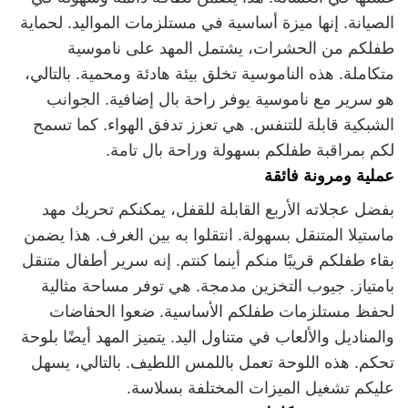
الصيانة. إنها ميزة أساسية في مستلزمات المواليد. لحماية
طفلكم من الحشرات، يشتمل المهد على ناموسية
متكاملة. هذه الناموسية تخلق بيئة هادئة ومحمية. بالتالي،
هو سرير مع ناموسية يوفر راحة بال إضافية. الجوانب
الشبكية قابلة للتنفس. هي تعزز تدفق الهواء. كما تسمح
لكم بمراقبة طفلكم بسهولة وراحة بال تامة.
عملية ومرونة فائقة
بفضل عجلاته الأربع القابلة للقفل، يمكنكم تحريك مهد
ماستيلا المتنقل بسهولة. انتقلوا به بين الغرف. هذا يضمن
بقاء طفلكم قريبًا منكم أينما كنتم. إنه سرير أطفال متنقل
بامتياز. جيوب التخزين مدمجة. هي توفر مساحة مثالية
لحفظ مستلزمات طفلكم الأساسية. ضعوا الحفاضات
والمناديل والألعاب في متناول اليد. يتميز المهد أيضًا بلوحة
تحكم. هذه اللوحة تعمل باللمس اللطيف. بالتالي، يسهل
عليكم تشغيل الميزات المختلفة بسلاسة.