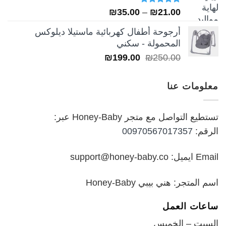
تم التقييم
نطاق
₪
35.00
–
₪
21.00
5.00
من 5
السعر:
أرجوحة أطفال كهربائية ماستيلا ديلوكس
من
المحمولة - سكني
السعر
السعر
₪
199.00
₪
250.00
خلال
الأصلي
الحالي
هو:
هو:
معلومات عنا
₪199.00.
₪250.00.
تستطيع التواصل مع متجر Honey-Baby عبر:
الرقم:
00970567017357
Email ايميل: support@honey-baby.co
اسم المتجر: هني بيبي Honey-Baby
ساعات العمل
السبت – الخميس