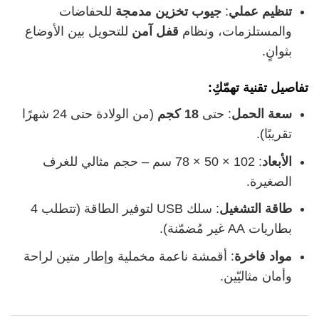
تنظيم عملي
:
جيوب تخزين مدمجة
للحفاضات
والمستلزمات، ونظام
قفل آمن
للتحويل بين الأوضاع
بثوانٍ.
تفاصيل تقنية تهمّكِ:
سعة الحمل
: حتى
18 كجم
(من الولادة حتى 24 شهرًا
تقريبًا).
الأبعاد
: 102 × 50 × 78 سم – حجم مثالي للغرف
الصغيرة.
طاقة التشغيل
: سلك USB لتوفير الطاقة (تتطلب 4
بطاريات AA غير مُضمّنة).
مواد فاخرة
: أقمشة ناعمة مخملية وإطار متين لراحة
وأمان مثاليّين.