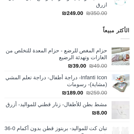
ازرق
السعر
السعر
₪
249.00
₪
350.00
الأصلي
الحالي
هو:
هو:
الأكثر مبيعاً
₪249.00.
₪350.00.
حزام المغص للرضع - حزام المعدة للتخلص من
الغازات وتهدئة الرضيع
السعر
السعر
₪
39.00
₪
49.00
الأصلي
الحالي
Infanti Icon- دراجة أطفال- دراجة تعلم المشي
هو:
هو:
(مشاية)- رسومات
₪39.00.
₪49.00.
السعر
السعر
₪
189.00
₪
259.00
الأصلي
الحالي
مشط بطن للأطفال- زنار قطني للمواليد- أزرق
هو:
هو:
₪
8.00
₪189.00.
₪259.00.
تبان كت للمواليد- بربتوز قطن بدون أكمام 0-36