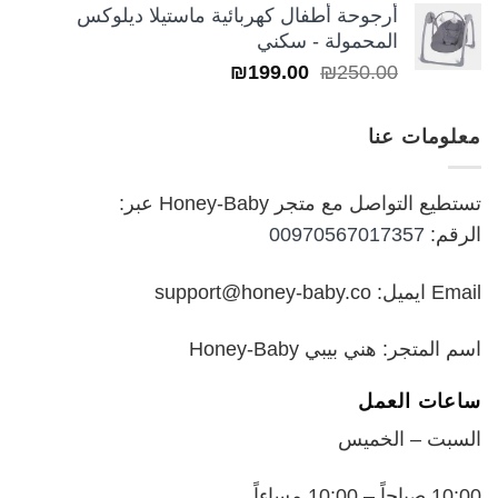
أرجوحة أطفال كهربائية ماستيلا ديلوكس
من
المحمولة - سكني
السعر
السعر
₪
199.00
₪
250.00
خلال
الأصلي
الحالي
هو:
هو:
معلومات عنا
₪199.00.
₪250.00.
تستطيع التواصل مع متجر Honey-Baby عبر:
الرقم:
00970567017357
Email ايميل: support@honey-baby.co
اسم المتجر: هني بيبي Honey-Baby
ساعات العمل
السبت – الخميس
10:00 صباحاً – 10:00 مساءاً