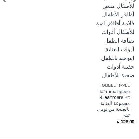
TOMMEE TIPPEE
TommeeTippee
Healthcare Kit-
مجموعة العناية
بالصحة من تومي
تيبي
₪
128.00