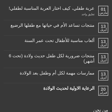
عربة طفلي، كيف اختار العربة المناسبة لطفلي!
01
مارس
على
تعليق واحد
عربة
طفلي،
كيف
منتجات تساعد الأم في حياتها مع طفلها الرضيع
13
اختار
أبريل
لا
العربة
توجد
المناسبة
تعليقات
لطفلي!
ألعاب مناسبة للأطفال تحت عمر السنة
13
على
منتجات
أبريل
لا
تساعد
توجد
الأم
تعليقات
منتجات ضرورية لكل طفل حديث ولادة (تحت 6
في
13
على
حياتها
ألعاب
أبريل
أشهر)
مع
مناسبة
طفلها
لا
للأطفال
الرضيع
توجد
تحت
ممارسات مهمة لكل أم وطفل بعد الولادة
13
تعليقات
عمر
على
أبريل
السنة
لا
منتجات
توجد
ضرورية
تعليقات
لكل
الرعاية الاولية لحديث الولادة
20
على
طفل
ممارسات
فبراير
لا
حديث
مهمة
توجد
ولادة
لكل
تعليقات
(تحت
أم
على
6
وطفل
الرعاية
أشهر)
من نحن
بعد
الاولية