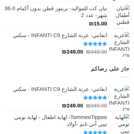
تبان كت للمواليد- بربتوز قطن بدون أكمام 0-36
شهر- عدد 2
₪
15.00
انفانتي- عربة الشارع INFANTI C9 - سكني
تم التقييم
السعر
السعر
₪
249.00
₪
349.00
5.00
من 5
الأصلي
الحالي
هو:
هو:
حاز على رضاكم
₪249.00.
₪349.00.
انفانتي- عربة الشارع INFANTI C9 - سكني
تم التقييم
السعر
السعر
₪
249.00
₪
349.00
5.00
من 5
الأصلي
الحالي
TommeeTippee- لهاية اطفال - لهاية تومي
هو:
هو:
تيبي أني تايم -أولاد
₪249.00.
₪349.00.