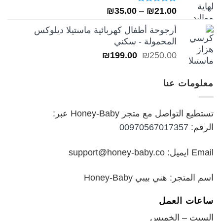
تم التقييم
نطاق
₪
35.00
–
₪
21.00
5.00
من 5
السعر:
أرجوحة أطفال كهربائية ماستيلا ديلوكس
من
المحمولة - سكني
السعر
السعر
₪
199.00
₪
250.00
خلال
الأصلي
الحالي
هو:
هو:
معلومات عنا
₪199.00.
₪250.00.
تستطيع التواصل مع متجر Honey-Baby عبر:
الرقم:
00970567017357
Email ايميل: support@honey-baby.co
اسم المتجر: هني بيبي Honey-Baby
ساعات العمل
السبت – الخميس