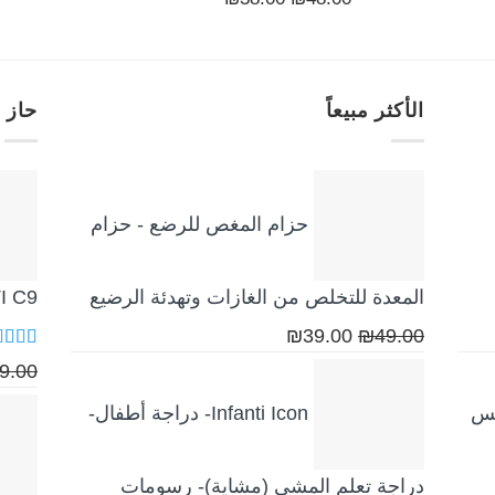
الأصلي
الأصلي
الحالي
هو:
هو:
هو:
₪50.00.
₪38.00.
₪48.00.
الأكثر مبيعاً
حاز 
حزام المغص للرضع - حزام
المعدة للتخلص من الغازات وتهدئة الرضيع
NTI C9
السعر
السعر
₪
39.00
₪
49.00
تم الت
الأصلي
الحالي
9.00
5.00
م
هو:
هو:
كس
Infanti Icon- دراجة أطفال-
₪39.00.
₪49.00.
دراجة تعلم المشي (مشاية)- رسومات