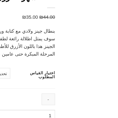
السعر
السعر
₪
35.00
₪
44.00
الأصلي
الحالي
بنطال جينز ولادي مع كتابة 
هو:
هو:
سوف يمثل اطلالة رائعة لطفل
₪35.00.
₪44.00.
الجينز هذا باللون الأزرق للأ
المرحلة المبكرة حتى عامين 
اختيار القياس
المطلوب
كمية