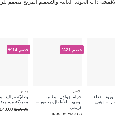
أقمشة ذات الجودة العالية والتصميم المريح مصمم للرا
خصم 21%
خصم 14%
+
+
بات
ملابس
ملابس
 ورود- حذاء
حرام جولدن- بطانية
بطانيّة مواليد- ب
ال – ذهبي
بوجهين للأطفال-محفور –
محبوكة مسامية-
كريمي
السعر
₪
43.00
₪
50.00
السعر
السعر
₪
38.00
₪
48.00