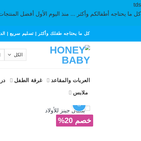
tds
كل ما يحتاجه أطفالكم وأكثر ... منذ اليوم الأول أفضل المنتجات
خطي
كل ما يحتاجه طفلك وأكثر | تسليم سريع | الدف
لمحتوى
الب
عن
العربات والمقاعد
غرفة الطفل
درا
ملابس
خصم 20%