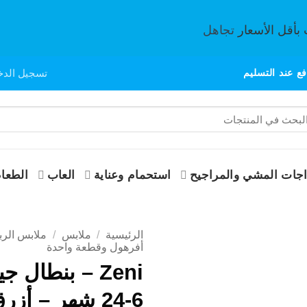
 بأقل الأسعار
تجاهل
ع عند التسليم
تسجيل الدخ
حث
:
جات المشي والمراجيح
استحمام وعناية
العاب
الطعام
الرئيسية
/
ملابس
/
ملابس الرب
أفرهول وقطعة واحدة
Zeni – بنطال ج
6-24 شهر – أزرق