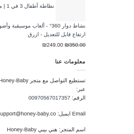
نطاطة أطفال
نشاط دوار 360° - ألعاب موسيقية وأض
ارتفاع قابل للتعديل - ازرق
السعر
السعر
₪
249.00
₪
350.00
الأصلي
الحالي
معلومات عنا
هو:
هو:
₪249.00.
₪350.00.
تستطيع التواصل مع متجر oney-Baby
عبر:
الرقم:
00970567017357
Email ايميل: support@honey-baby.co
اسم المتجر: هني بيبي Honey-Baby