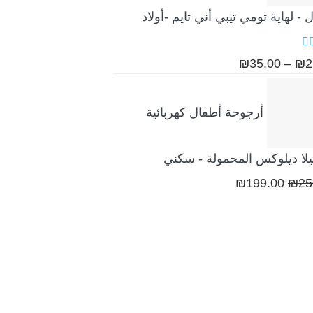
 - لهاية تومي تيبي أني تايم -أولاد
قييم
نطاق
₪
35.00
–
₪
2
ن 5
السعر:
من
أرجوحة أطفال كهربائية
خلال
لا ديلوكس المحمولة - سكني
السعر
السعر
₪
199.00
₪
25
الأصلي
الحالي
هو:
هو:
₪199.00.
₪250.00.