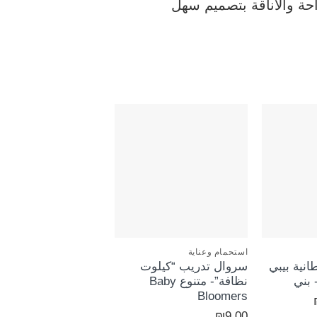
حة والأناقة بتصميم سهل
خصم 24%
+
+
استحمام وعناية
الأحذية والجرابات
طانية بيبي
سروال تدريب “كيلوت
حذاء مواليد بناتي- ص
 بني
نظافة”- متنوع Baby
باليه + فيونكة- زهري
Bloomers
السعر
السعر
السع
₪
25.00
₪
33.00
₪
9.00