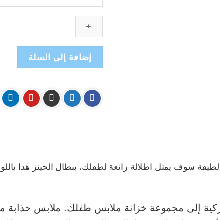
Zeni
-
بنطال
جينز
ولادي
إضافة إلى السلة
6-
24
شهر
-
أزرق
طيفة سوف يمثل اطلالة رائعة لطفلك، بنطال الجينز هذا باللو
 هذه القطعة من ZENI التركية إلى مجموعة خزانة ملابس طفلك. ملابس