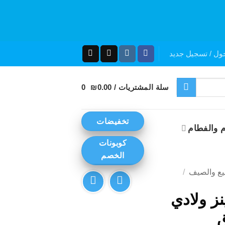
ول / تسجيل جديد
سلة المشتريات /
0.00
₪
0
تخفيضات
 والفطام
كوبونات
الخصم
يع والصيف
/
ينز ولادي