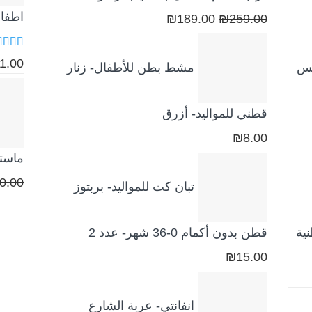
اطفال
السعر
السعر
₪
189.00
₪
259.00
الأصلي
الحالي
هو:
هو:
تم الت
1.00
كس
مشط بطن للأطفال- زنار
5.00
م
₪189.00.
₪259.00.
قطني للمواليد- أزرق
₪
8.00
ماستي
0.00
تبان كت للمواليد- بربتوز
ية
قطن بدون أكمام 0-36 شهر- عدد 2
₪
15.00
انفانتي- عربة الشارع