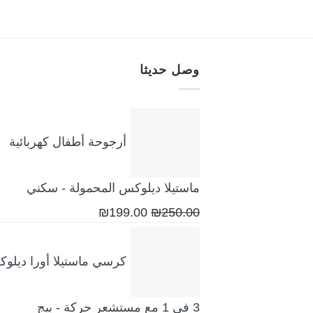
الأصلي
الحالي
هو:
هو:
₪36.00.
₪45.00.
وصل حديثا
أرجوحة أطفال كهربائية
ماستيلا ديلوكس المحمولة - سكني
السعر
السعر
₪
199.00
₪
250.00
الأصلي
الحالي
هو:
هو:
كرسي ماستيلا أورا ديلو
₪199.00.
₪250.00.
3 في 1 مع مستشعر حركة - بيج