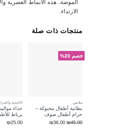
الموضة. هذه الأنماط العصرية وال
الارتداء.
منتجات ذات صلة
خصم 20%
+
+
ملابس
الأحذية والجرا
بطانية أطفال محبوكة –
حذاء مواليد
حرام أطفال صوف
برباط للأطف
السعر
السعر
₪
25.00
₪
36.00
₪
45.00