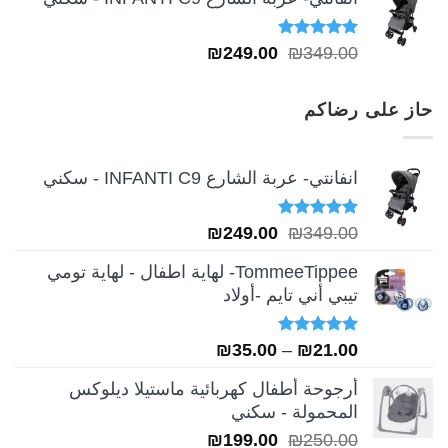
تم التقييم
السعر
السعر
₪
249.00
₪
349.00
5.00
من 5
الأصلي
الحالي
هو:
هو:
حاز على رضاكم
₪249.00.
₪349.00.
انفانتي- عربة الشارع INFANTI C9 - سكني
تم التقييم
السعر
السعر
₪
249.00
₪
349.00
5.00
من 5
الأصلي
الحالي
TommeeTippee- لهاية اطفال - لهاية تومي
هو:
هو:
تيبي أني تايم -أولاد
₪249.00.
₪349.00.
تم التقييم
نطاق
₪
35.00
–
₪
21.00
5.00
من 5
السعر:
أرجوحة أطفال كهربائية ماستيلا ديلوكس
من
المحمولة - سكني
السعر
السعر
₪
199.00
₪
250.00
خلال