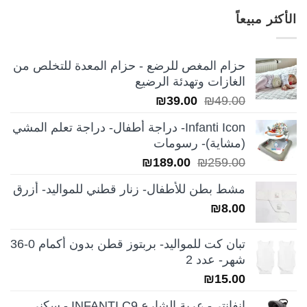
هو:
هو:
الأكثر مبيعاً
₪249.00.
₪350.00.
حزام المغص للرضع - حزام المعدة للتخلص من
الغازات وتهدئة الرضيع
السعر
السعر
₪
39.00
₪
49.00
الأصلي
الحالي
Infanti Icon- دراجة أطفال- دراجة تعلم المشي
هو:
هو:
(مشاية)- رسومات
₪39.00.
₪49.00.
السعر
السعر
₪
189.00
₪
259.00
الأصلي
الحالي
مشط بطن للأطفال- زنار قطني للمواليد- أزرق
هو:
هو:
₪
8.00
₪189.00.
₪259.00.
تبان كت للمواليد- بربتوز قطن بدون أكمام 0-36
شهر- عدد 2
₪
15.00
انفانتي- عربة الشارع INFANTI C9 - سكني