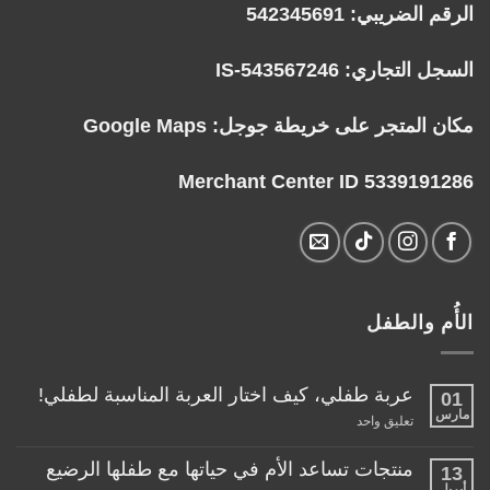
الرقم الضريبي: 542345691
السجل التجاري: IS-543567246
مكان المتجر على خريطة جوجل:
Google Maps
Merchant Center ID 5339191286
الأُم والطفل
عربة طفلي، كيف اختار العربة المناسبة لطفلي!
01
مارس
على
تعليق واحد
عربة
طفلي،
كيف
منتجات تساعد الأم في حياتها مع طفلها الرضيع
13
اختار
أبريل