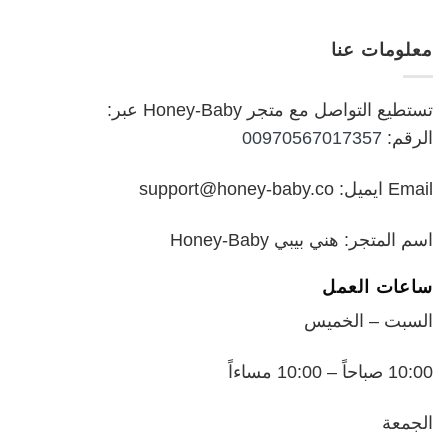
الأصلي
الحالي
هو:
هو:
معلومات عنا
₪199.00.
₪250.00.
تستطيع التواصل مع متجر Honey-Baby عبر:
الرقم:
00970567017357
Email ايميل: support@honey-baby.co
اسم المتجر: هني بيبي Honey-Baby
ساعات العمل
السبت – الخميس
10:00 صباحاً – 10:00 مساءاً
الجمعة