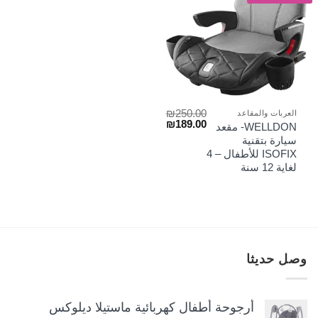
₪
250.00
العربات والمقاعد
السعر
السعر
₪
189.00
WELLDON- مقعد
الأصلي
الحالي
سيارة بتقنية
هو:
هو:
ISOFIX للأطفال – 4
₪189.00.
₪250.00.
لغاية 12 سنة
وصل حديثا
أرجوحة أطفال كهربائية ماستيلا ديلوكس