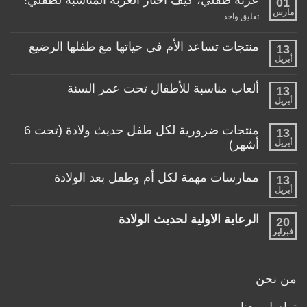
01
مارس
على
تعليق واحد
عربة
طفلي،
كيف
منتجات تساعد الأم في حياتها مع طفلها الرضيع
13
اختار
أبريل
لا
العربة
توجد
المناسبة
تعليقات
لطفلي!
ألعاب مناسبة للأطفال تحت عمر السنة
13
على
منتجات
أبريل
لا
تساعد
توجد
الأم
تعليقات
منتجات ضرورية لكل طفل حديث ولادة (تحت 6
في
13
على
حياتها
ألعاب
أبريل
أشهر)
مع
مناسبة
طفلها
لا
للأطفال
الرضيع
توجد
تحت
ممارسات مهمة لكل أم وطفل بعد الولادة
13
تعليقات
عمر
على
أبريل
السنة
لا
منتجات
توجد
ضرورية
تعليقات
لكل
الرعاية الاولية لحديث الولادة
20
على
طفل
ممارسات
فبراير
لا
حديث
مهمة
توجد
ولادة
لكل
تعليقات
(تحت
أم
على
6
وطفل
الرعاية
أشهر)
من نحن
بعد
الاولية
الولادة
لحديث
الولادة
تواصل معنا