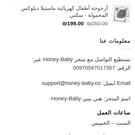
5.00
من 5
السعر:
أرجوحة أطفال كهربائية ماستيلا ديلوكس
من
المحمولة - سكني
السعر
السعر
₪
199.00
₪
250.00
خلال
الأصلي
الحالي
هو:
هو:
معلومات عنا
₪199.00.
₪250.00.
تستطيع التواصل مع متجر Honey-Baby عبر:
الرقم:
00970567017357
Email ايميل: support@honey-baby.co
اسم المتجر: هني بيبي Honey-Baby
ساعات العمل
السبت – الخميس