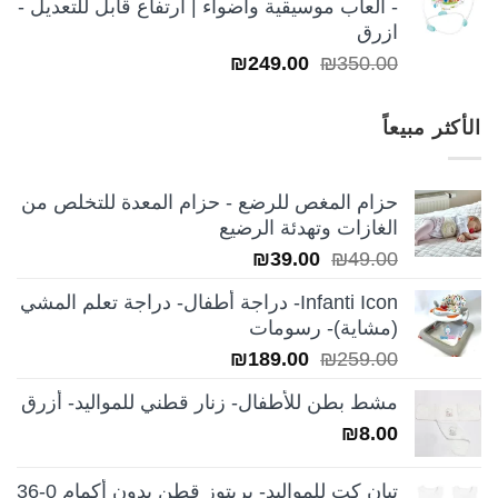
- ألعاب موسيقية وأضواء | ارتفاع قابل للتعديل -
ازرق
السعر
السعر
₪
249.00
₪
350.00
الأصلي
الحالي
هو:
هو:
الأكثر مبيعاً
₪249.00.
₪350.00.
حزام المغص للرضع - حزام المعدة للتخلص من
الغازات وتهدئة الرضيع
السعر
السعر
₪
39.00
₪
49.00
الأصلي
الحالي
Infanti Icon- دراجة أطفال- دراجة تعلم المشي
هو:
هو:
(مشاية)- رسومات
₪39.00.
₪49.00.
السعر
السعر
₪
189.00
₪
259.00
الأصلي
الحالي
مشط بطن للأطفال- زنار قطني للمواليد- أزرق
هو:
هو:
₪
8.00
₪189.00.
₪259.00.
تبان كت للمواليد- بربتوز قطن بدون أكمام 0-36