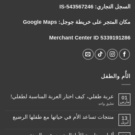
السجل التجاري: IS-543567246
مكان المتجر على خريطة جوجل:
Google Maps
Merchant Center ID 5339191286
الأُم والطفل
عربة طفلي، كيف اختار العربة المناسبة لطفلي!
01
مارس
على
تعليق واحد
عربة
طفلي،
كيف
منتجات تساعد الأم في حياتها مع طفلها الرضيع
13
اختار
أبريل
لا
العربة
توجد
المناسبة
تعليقات
لطفلي!