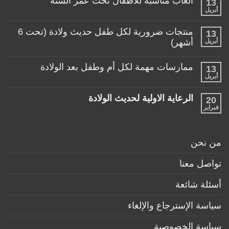
ألعاب مناسبة للأطفال تحت عمر السنة
13
على
منتجات
أبريل
لا
تساعد
توجد
الأم
تعليقات
منتجات ضرورية لكل طفل حديث ولادة (تحت 6
في
13
على
حياتها
ألعاب
أبريل
أشهر)
مع
مناسبة
طفلها
لا
للأطفال
الرضيع
توجد
تحت
ممارسات مهمة لكل أم وطفل بعد الولادة
13
تعليقات
عمر
على
أبريل
السنة
لا
منتجات
توجد
ضرورية
تعليقات
لكل
الرعاية الاولية لحديث الولادة
20
على
طفل
ممارسات
فبراير
لا
حديث
مهمة
توجد
ولادة
لكل
تعليقات
(تحت
أم
على
6
وطفل
الرعاية
أشهر)
من نحن
بعد
الاولية
الولادة
لحديث
الولادة
تواصل معنا
أسئلة شائعة
سياسة الإسترجاع والإلغاء
سياسة الخصوصية