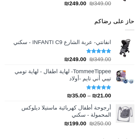
تم التقييم
السعر
السعر
₪
249.00
₪
349.00
5.00
من 5
الأصلي
الحالي
هو:
هو:
حاز على رضاكم
₪249.00.
₪349.00.
انفانتي- عربة الشارع INFANTI C9 - سكني
تم التقييم
السعر
السعر
₪
249.00
₪
349.00
5.00
من 5
الأصلي
الحالي
TommeeTippee- لهاية اطفال - لهاية تومي
هو:
هو:
تيبي أني تايم -أولاد
₪249.00.
₪349.00.
تم التقييم
نطاق
₪
35.00
–
₪
21.00
5.00
من 5
السعر:
أرجوحة أطفال كهربائية ماستيلا ديلوكس
من
المحمولة - سكني
السعر
السعر
₪
199.00
₪
250.00
خلال
الأصلي
الحالي
هو:
هو: