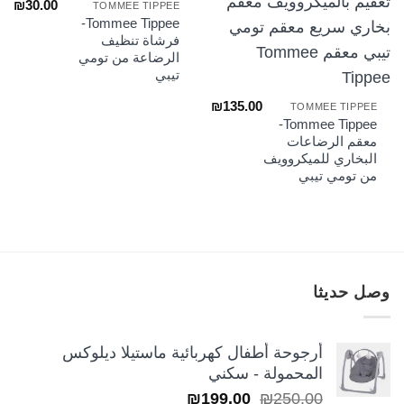
₪
30.00
TOMMEE TIPPEE
Tommee Tippee-
فرشاة تنظيف
الرضاعة من تومي
تيبي
₪
135.00
TOMMEE TIPPEE
Tommee Tippee-
معقم الرضاعات
البخاري للميكروويف
من تومي تيبي
وصل حديثا
أرجوحة أطفال كهربائية ماستيلا ديلوكس
المحمولة - سكني
السعر
السعر
₪
199.00
₪
250.00