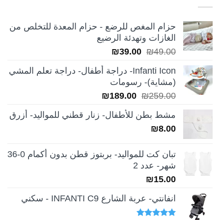
حزام المغص للرضع - حزام المعدة للتخلص من
الغازات وتهدئة الرضيع
السعر
السعر
₪
39.00
₪
49.00
الأصلي
الحالي
Infanti Icon- دراجة أطفال- دراجة تعلم المشي
هو:
هو:
(مشاية)- رسومات
₪39.00.
₪49.00.
السعر
السعر
₪
189.00
₪
259.00
الأصلي
الحالي
مشط بطن للأطفال- زنار قطني للمواليد- أزرق
هو:
هو:
₪
8.00
₪189.00.
₪259.00.
تبان كت للمواليد- بربتوز قطن بدون أكمام 0-36
شهر- عدد 2
₪
15.00
انفانتي- عربة الشارع INFANTI C9 - سكني