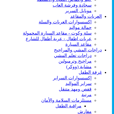
سجادة وفرشة العاب
موبايل السرير
العربات والمقاعد
اكسسوارات العربات والسلة
حمالة مواليد
سلة وكوت - مقاعد السيارة المحمولة
عربات اطفال - عربة أطفال للشارع
مقاعد السيارة
دراجات المشي والمراجيح
دراجات تعلم المشي
مراجيح وترمبولين
مشاية (ووكر)
غرفة الطفل
إكسسوارات السراير
سراير المواليد
قفص ومهد متنقل
مرتبة
مستلزمات السلامة والأمان
مراقبة الطفل
مفارش