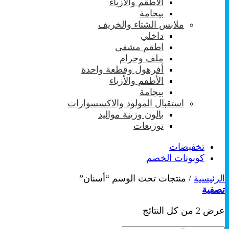
الأطقم والأزياء
بيجامة
ملابس الشتاء والخريف
داخلي
اطقم مشفى
ملف وحرام
أفرهول وقطعة واحدة
الأطقم والأزياء
بيجامة
استقبال المولود والاكسسوارات
بالون وزينة مواليد
توزيعات
تخفيضات
كوبونات الخصم
الرئيسية
/
منتجات تحت الوسم “أسنان”
تصفية
تم
عرض ⁦2⁩ من كل النتائج
الفرز