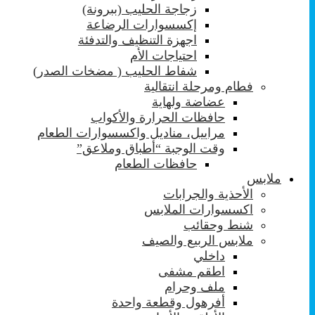
زجاجة الحليب (ببرونة)
إكسسوارات الرضاعة
اجهزة التنظيف والتدفئة
احتياجات الأم
شفاط الحليب ( مضخات الصدر)
فطام ومرحلة انتقالية
عضاضة ولهاية
حافظات الحرارة والأكواب
مراييل، مناديل واكسسوارات الطعام
وقت الوجبة “أطباق وملاعق”
حافظات الطعام
ملابس
الأحذية والجرابات
اكسسوارات الملابس
شنط وحقائب
ملابس الربيع والصيف
داخلي
اطقم مشفى
ملف وحرام
أفرهول وقطعة واحدة