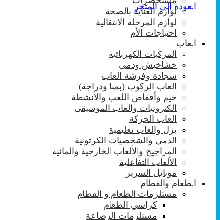
مستحضرات
العودة إلى المتجر
لوازم العناية بالصحة
لوازم المرحلة الانتقالية
احتياجات الأم
العاب
المركبات الكهربائية
خشاخيش ودمى
سجادة وفرشة العاب
العاب الركوب (بمبا ودراجة)
خيم وأقفاص اللعب والأنشطة
الكترونيات والعاب الموسيقى
العاب الحركة
بزل والعاب تعليمية
الدمى والشخصيات الكرتونية
المراجيح والألعاب الخارجية والمائية
الألعاب التفاعلية
موبايل السرير
الطعام والفطام
مستلزمات الطعام و الفطام
كراسي الطعام
مستلزمات الرضاعة