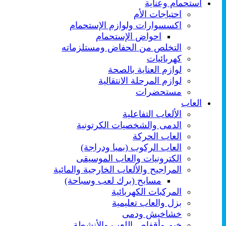
استحمام وعناية
احتياجات الأم
اكسسوارات ولوازم الإستحمام
احواض الإستحمام
التخلص من الحفاض ومستلزماته
كهربائيات
لوازم العناية بالصحة
لوازم المرحلة الانتقالية
مستحضرات
العاب
الألعاب التفاعلية
الدمى والشخصيات الكرتونية
العاب الحركة
العاب الركوب (بمبا ودراجة)
الكترونيات والعاب الموسيقى
المراجيح والألعاب الخارجية والمائية
مسابح (برك لعب وسباحة)
المركبات الكهربائية
بزل والعاب تعليمية
خشاخيش ودمى
خيم وأقفاص اللعب والأنشطة