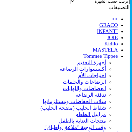
حسب
التصنيفات
الشهرة
>>
GRACO
INFANTI
JOIE
Kidilo
MASTELA
Tommee Tippee
أجهزة التعقيم
أكسسوارات الرضاعة
احتياجات الأم
الرضاعات والحلمات
العضاضات واللهايات
تدفئة الرضاعة
سلات الحفاضات ومستلزماتها
شفاط الحليب (مضخة الحليب)
مراييل الطعام
منتجات العناية بالطفل
وقت الوجبة "ملاعق وأطباق"