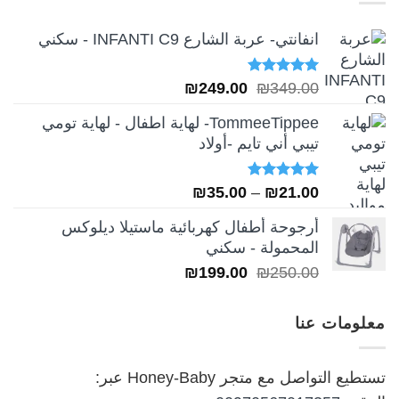
انفانتي- عربة الشارع INFANTI C9 - سكني
تم التقييم
السعر
السعر
₪
249.00
₪
349.00
5.00
من 5
الأصلي
الحالي
TommeeTippee- لهاية اطفال - لهاية تومي
هو:
هو:
تيبي أني تايم -أولاد
₪249.00.
₪349.00.
تم التقييم
نطاق
₪
35.00
–
₪
21.00
5.00
من 5
السعر:
أرجوحة أطفال كهربائية ماستيلا ديلوكس
من
المحمولة - سكني
السعر
السعر
₪
199.00
₪
250.00
خلال
الأصلي
الحالي
هو:
هو:
معلومات عنا
₪199.00.
₪250.00.
تستطيع التواصل مع متجر Honey-Baby عبر: