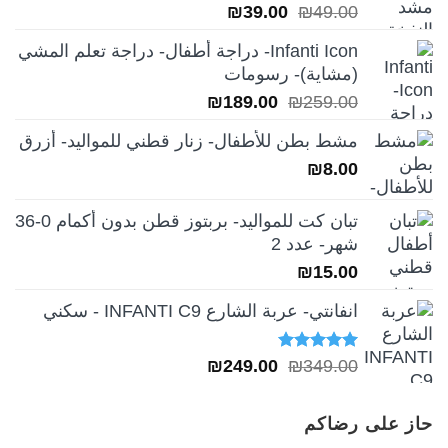
السعر
السعر
₪
39.00
₪
49.00
الأصلي
الحالي
Infanti Icon- دراجة أطفال- دراجة تعلم المشي
هو:
هو:
(مشاية)- رسومات
₪39.00.
₪49.00.
السعر
السعر
₪
189.00
₪
259.00
الأصلي
الحالي
مشط بطن للأطفال- زنار قطني للمواليد- أزرق
هو:
هو:
₪
8.00
₪189.00.
₪259.00.
تبان كت للمواليد- بربتوز قطن بدون أكمام 0-36
شهر- عدد 2
₪
15.00
انفانتي- عربة الشارع INFANTI C9 - سكني
تم التقييم
السعر
السعر
₪
249.00
₪
349.00
5.00
من 5
الأصلي
الحالي
هو:
هو:
حاز على رضاكم
₪249.00.
₪349.00.