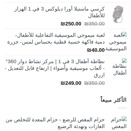
الأصلي
الحالي
كرسي ماستيلا أورا ديلوكس 3 في 1 الهزاز
هو:
هو:
للأطفال
₪250.00.
₪350.00.
السعر
السعر
₪
250.00
₪
350.00
الأصلي
الحالي
لعبة ميموجي الموسيقية التفاعلية للأطفال-
هو:
هو:
دمية فاكهة حسية قطنية بحساس لمس- جزرة
₪250.00.
₪350.00.
₪
40.00
نطاطة أطفال 3 في 1 | مركز نشاط دوار 360°
- ألعاب موسيقية وأضواء | ارتفاع قابل للتعديل -
ازرق
السعر
السعر
₪
249.00
₪
350.00
الأصلي
الحالي
هو:
هو:
الأكثر مبيعاً
₪249.00.
₪350.00.
حزام المغص للرضع - حزام المعدة للتخلص من
الغازات وتهدئة الرضيع