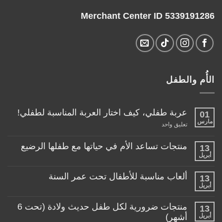
Merchant Center ID 5339191286
الأُم والطفل
عربة طفلي، كيف اختار العربة المناسبة لطفلي!
01
مارس
على
تعليق واحد
عربة
طفلي،
كيف
منتجات تساعد الأم في حياتها مع طفلها الرضيع
13
اختار
أبريل
لا
العربة
توجد
المناسبة
تعليقات
لطفلي!
ألعاب مناسبة للأطفال تحت عمر السنة
13
على
منتجات
أبريل
لا
تساعد
توجد
الأم
تعليقات
منتجات ضرورية لكل طفل حديث ولادة (تحت 6
في
13
على
حياتها
ألعاب
أبريل
أشهر)
مع