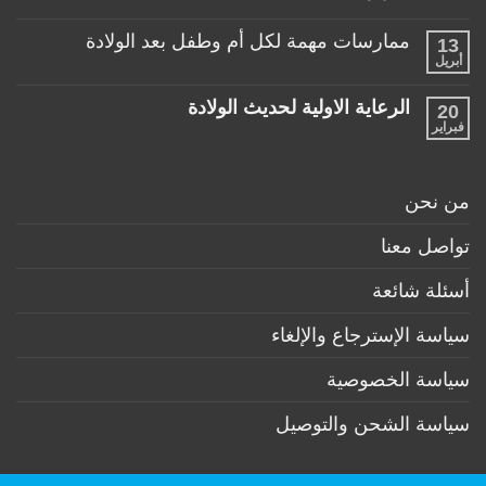
مناسبة
طفلها
لا
للأطفال
الرضيع
توجد
تحت
ممارسات مهمة لكل أم وطفل بعد الولادة
13
تعليقات
عمر
على
أبريل
السنة
لا
منتجات
توجد
ضرورية
تعليقات
لكل
الرعاية الاولية لحديث الولادة
20
على
طفل
ممارسات
فبراير
لا
حديث
مهمة
توجد
ولادة
لكل
تعليقات
(تحت
أم
على
6
وطفل
الرعاية
أشهر)
من نحن
بعد
الاولية
الولادة
لحديث
الولادة
تواصل معنا
أسئلة شائعة
سياسة الإسترجاع والإلغاء
سياسة الخصوصية
سياسة الشحن والتوصيل