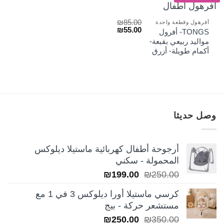
₪
85.00
أفرهول وقطعة واحدة
السعر
السعر
₪
55.00
TONGS- أفرول
الأصلي
الحالي
مواليد ربيعي بقبعة-
هو:
هو:
أكمام طويلة- أزرق
₪55.00.
₪85.00.
وصل حديثا
أرجوحة أطفال كهربائية ماستيلا ديلوكس
المحمولة - سكني
السعر
السعر
₪
199.00
₪
250.00
الأصلي
الحالي
كرسي ماستيلا أورا ديلوكس 3 في 1 مع
هو:
هو:
مستشعر حركة - بيج
₪199.00.
₪250.00.
السعر
السعر
₪
250.00
₪
350.00