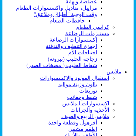
عضاضة ولهاية
مراييل، مناديل واكسسوارات الطعام
وقت الوجبة "أطباق وملاعق"
حافظات الطعام
كراسي الطعام
مستلزمات الرضاعة
إكسسوارات الرضاعة
اجهزة التنظيف والتدفئة
احتياجات الأم
زجاجة الحليب (ببرونة)
شفاط الحليب ( مضخات الصدر)
ملابس
استقبال المولود والاكسسوارات
بالون وزينة مواليد
توزيعات
شنط وحقائب
اكسسوارات الملابس
الأحذية والجرابات
ملابس الربيع والصيف
أفرهول وقطعة واحدة
اطقم مشفى
الأطقم والأزياء