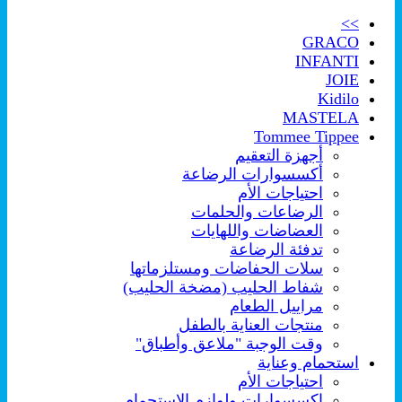
>>
GRACO
INFANTI
JOIE
Kidilo
MASTELA
Tommee Tippee
أجهزة التعقيم
أكسسوارات الرضاعة
احتياجات الأم
الرضاعات والحلمات
العضاضات واللهايات
تدفئة الرضاعة
سلات الحفاضات ومستلزماتها
شفاط الحليب (مضخة الحليب)
مراييل الطعام
منتجات العناية بالطفل
وقت الوجبة "ملاعق وأطباق"
استحمام وعناية
احتياجات الأم
اكسسوارات ولوازم الإستحمام