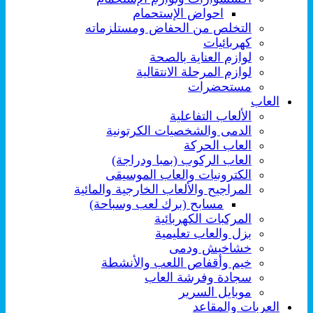
احواض الإستحمام
التخلص من الحفاض ومستلزماته
كهربائيات
لوازم العناية بالصحة
لوازم المرحلة الانتقالية
مستحضرات
العاب
الألعاب التفاعلية
الدمى والشخصيات الكرتونية
العاب الحركة
العاب الركوب (بمبا ودراجة)
الكترونيات والعاب الموسيقى
المراجيح والألعاب الخارجية والمائية
مسابح (برك لعب وسباحة)
المركبات الكهربائية
بزل والعاب تعليمية
خشاخيش ودمى
خيم وأقفاص اللعب والأنشطة
سجادة وفرشة العاب
موبايل السرير
العربات والمقاعد