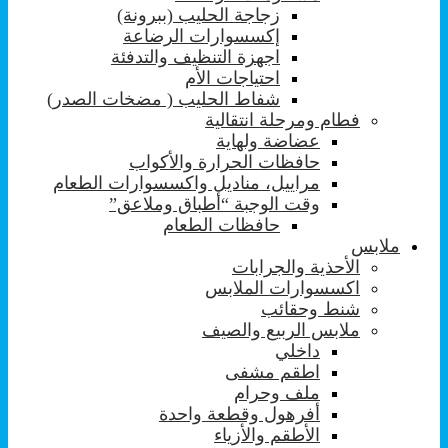
زجاجة الحليب (ببرونة)
إكسسوارات الرضاعة
اجهزة التنظيف والتدفئة
احتياجات الأم
شفاط الحليب ( مضخات الصدر)
فطام ومرحلة انتقالية
عضاضة ولهاية
حافظات الحرارة والأكواب
مراييل، مناديل واكسسوارات الطعام
وقت الوجبة “أطباق وملاعق”
حافظات الطعام
ملابس
الأحذية والجرابات
اكسسوارات الملابس
شنط وحقائب
ملابس الربيع والصيف
داخلي
اطقم مشفى
ملف وحرام
أفرهول وقطعة واحدة
الأطقم والأزياء