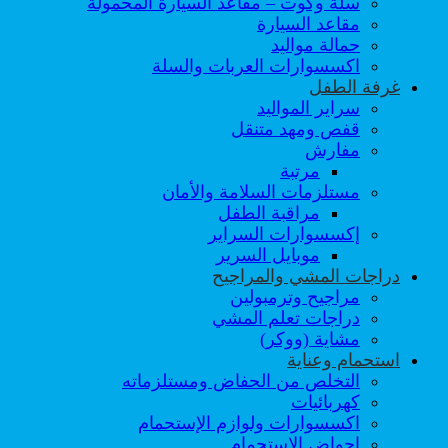
سلة وكوت – مقاعد السيارة المحمولة
مقاعد السيارة
حمالة مواليد
اكسسوارات العربات والسلة
غرفة الطفل
سراير المواليد
قفص ومهد متنقل
مفارش
مرتبة
مستلزمات السلامة والأمان
مراقبة الطفل
إكسسوارات السراير
موبايل السرير
دراجات المشي والمراجيح
مراجيح وترمبولين
دراجات تعلم المشي
مشاية (ووكر)
استحمام وعناية
التخلص من الحفاض ومستلزماته
كهربائيات
اكسسوارات ولوازم الإستحمام
احواض الإستحمام