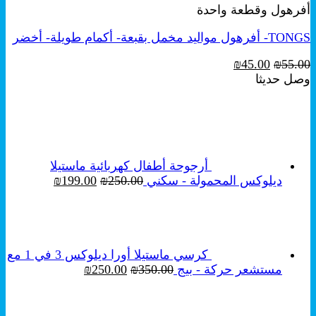
أفرهول وقطعة واحدة
من
الأشكال
TONGS- أفرهول مواليد مخمل بقبعة- أكمام طويلة- أخضر
المختلفة
لهذا
السعر
السعر
₪
45.00
₪
55.00
المنتج.
الأصلي
الحالي
وصل حديثا
يمكن
هو:
هو:
اختيار
₪45.00.
₪55.00.
الخيارات
على
صفحة
المنتج
أرجوحة أطفال كهربائية ماستيلا
السعر
السعر
ديلوكس المحمولة - سكني
250.00
₪
199.00
₪
الأصلي
الحالي
هو:
هو:
₪199.00.
₪250.00.
كرسي ماستيلا أورا ديلوكس 3 في 1 مع
السعر
السعر
مستشعر حركة - بيج
350.00
₪
250.00
₪
الأصلي
الحالي
هو:
هو:
₪250.00.
₪350.00.