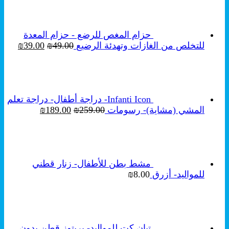
حزام المغص للرضع - حزام المعدة
السعر
السع
للتخلص من الغازات وتهدئة الرضيع
49.00
₪
39.00
₪
الأصلي
الحال
هو:
هو:
₪39.00.
₪49.00.
Infanti Icon- دراجة أطفال- دراجة تعلم
السعر
السعر
المشي (مشاية)- رسومات
259.00
₪
189.00
₪
الأصلي
الحالي
هو:
هو:
₪189.00.
₪259.00.
مشط بطن للأطفال- زنار قطني
للمواليد- أزرق
8.00
₪
تبان كت للمواليد- بربتوز قطن بدون