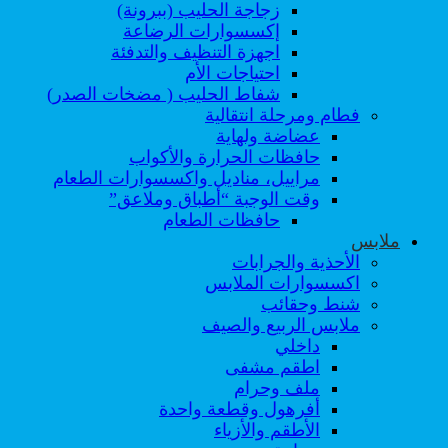
زجاجة الحليب (ببرونة)
إكسسوارات الرضاعة
اجهزة التنظيف والتدفئة
احتياجات الأم
شفاط الحليب ( مضخات الصدر)
فطام ومرحلة انتقالية
عضاضة ولهاية
حافظات الحرارة والأكواب
مراييل، مناديل واكسسوارات الطعام
وقت الوجبة “أطباق وملاعق”
حافظات الطعام
ملابس
الأحذية والجرابات
اكسسوارات الملابس
شنط وحقائب
ملابس الربيع والصيف
داخلي
اطقم مشفى
ملف وحرام
أفرهول وقطعة واحدة
الأطقم والأزياء