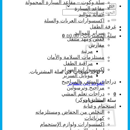
سلة وكوت – مقاعد السيارة المحمولة
مقاعد السيارة
البحث
حمالة مواليد
عن:
اكسسوارات العربات والسلة
غرفة الطفل
سراير المواليد
سلة المشتريات /
0.00
₪
0
قفص ومهد متنقل
مفارش
مرتبة
مستلزمات السلامة والأمان
مراقبة الطفل
إكسسوارات السراير
لا توجد منتجات في سلة المشتريات.
موبايل السرير
دراجات المشي والمراجيح
العودة إلى المتجر
مراجيح وترمبولين
دراجات تعلم المشي
0
مشاية (ووكر)
سلة المشتريات
استحمام وعناية
التخلص من الحفاض ومستلزماته
كهربائيات
اكسسوارات ولوازم الإستحمام