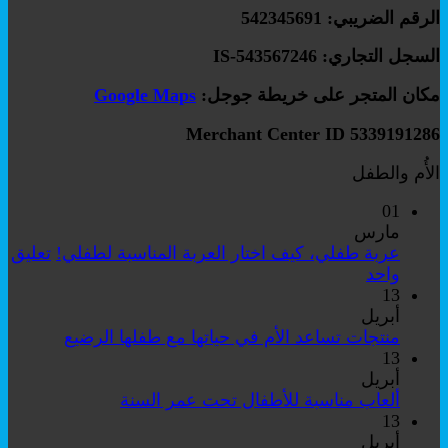
الرقم الضريبي: 542345691
السجل التجاري: IS-543567246
مكان المتجر على خريطة جوجل:
Google Maps
Merchant Center ID 5339191286
الأُم والطفل
01
مارس
عربة طفلي، كيف اختار العربة المناسبة لطفلي!
تعليق
على
واحد
عربة
13
طفلي،
أبريل
كيف
لا
منتجات تساعد الأم في حياتها مع طفلها الرضيع
اختار
توجد
13
العربة
تعليقات
أبريل
على
المناسبة
لا
ألعاب مناسبة للأطفال تحت عمر السنة
منتجات
لطفلي!
توجد
13
تساعد
تعليقات
أبريل