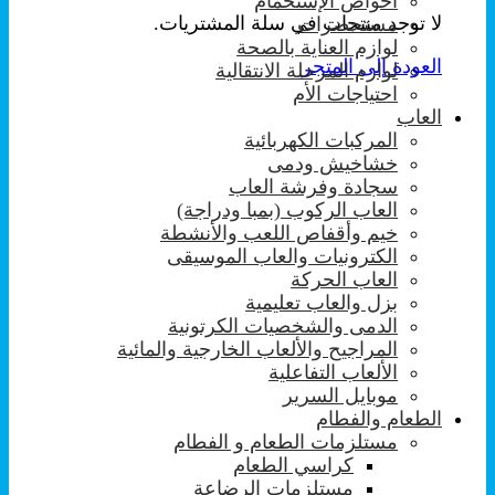
احواض الإستحمام
لا توجد منتجات في سلة المشتريات.
مستحضرات
لوازم العناية بالصحة
العودة إلى المتجر
لوازم المرحلة الانتقالية
احتياجات الأم
العاب
المركبات الكهربائية
خشاخيش ودمى
سجادة وفرشة العاب
العاب الركوب (بمبا ودراجة)
خيم وأقفاص اللعب والأنشطة
الكترونيات والعاب الموسيقى
العاب الحركة
بزل والعاب تعليمية
الدمى والشخصيات الكرتونية
المراجيح والألعاب الخارجية والمائية
الألعاب التفاعلية
موبايل السرير
الطعام والفطام
مستلزمات الطعام و الفطام
كراسي الطعام
مستلزمات الرضاعة