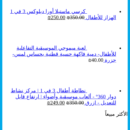
كرسي ماستيلا أورا ديلوكس 3 في 1
السعر
السعر
الهزاز للأطفال
350.00
₪
250.00
₪
الأصلي
الحالي
هو:
هو:
₪250.00.
₪350.00.
لعبة ميموجي الموسيقية التفاعلية
للأطفال- دمية فاكهة حسية قطنية بحساس لمس-
جزرة
40.00
₪
نطاطة أطفال 3 في 1 | مركز نشاط
دوار 360° - ألعاب موسيقية وأضواء | ارتفاع قابل
السعر
السعر
للتعديل - ازرق
350.00
₪
249.00
₪
الأصلي
الحالي
الأكثر مبيعاً
هو:
هو:
₪249.00.
₪350.00.