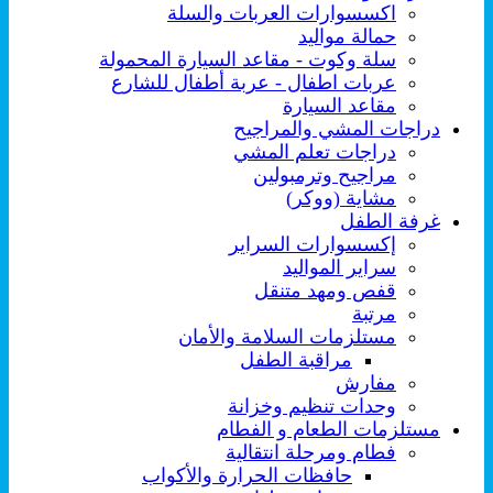
اكسسوارات العربات والسلة
حمالة مواليد
سلة وكوت - مقاعد السيارة المحمولة
عربات اطفال - عربة أطفال للشارع
مقاعد السيارة
دراجات المشي والمراجيح
دراجات تعلم المشي
مراجيح وترمبولين
مشاية (ووكر)
غرفة الطفل
إكسسوارات السراير
سراير المواليد
قفص ومهد متنقل
مرتبة
مستلزمات السلامة والأمان
مراقبة الطفل
مفارش
وحدات تنظيم وخزانة
مستلزمات الطعام و الفطام
فطام ومرحلة انتقالية
حافظات الحرارة والأكواب