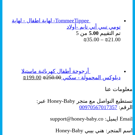
هو:
هو:
₪249.00.
₪349.00.
TommeeTippee- لهاية اطفال - لهاية
تومي تيبي أني تايم -أولاد
تم التقييم
5.00
من 5
نطاق
₪
35.00
–
₪
21.00
السعر:
من
خلال
أرجوحة أطفال كهربائية ماستيلا
السعر
السعر
ديلوكس المحمولة - سكني
250.00
₪
199.00
₪
الأصلي
الحالي
معلومات عنا
هو:
هو:
₪199.00.
₪250.00.
تستطيع التواصل مع متجر Honey-Baby عبر:
الرقم:
00970567017357
Email ايميل: support@honey-baby.co
اسم المتجر: هني بيبي Honey-Baby