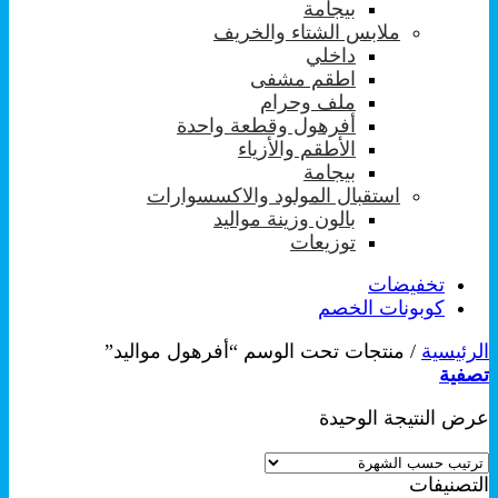
بيجامة
ملابس الشتاء والخريف
داخلي
اطقم مشفى
ملف وحرام
أفرهول وقطعة واحدة
الأطقم والأزياء
بيجامة
استقبال المولود والاكسسوارات
بالون وزينة مواليد
توزيعات
تخفيضات
كوبونات الخصم
الرئيسية
/
منتجات تحت الوسم “أفرهول مواليد”
تصفية
عرض النتيجة الوحيدة
التصنيفات