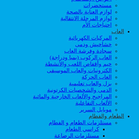
مستحضرات
لوازم العناية بالصحة
لوازم المرحلة الانتقالية
احتياجات الأم
العاب
المركبات الكهربائية
خشاخيش ودمى
سجادة وفرشة العاب
العاب الركوب (بمبا ودراجة)
خيم وأقفاص اللعب والأنشطة
الكترونيات والعاب الموسيقى
العاب الحركة
بزل والعاب تعليمية
الدمى والشخصيات الكرتونية
المراجيح والألعاب الخارجية والمائية
الألعاب التفاعلية
موبايل السرير
الطعام والفطام
مستلزمات الطعام و الفطام
كراسي الطعام
مستلزمات الرضاعة